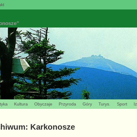
kt
konosze”
tyka
Kultura
Obyczaje
Przyroda
Góry
Turys.
Sport
I
chiwum:
Karkonosze