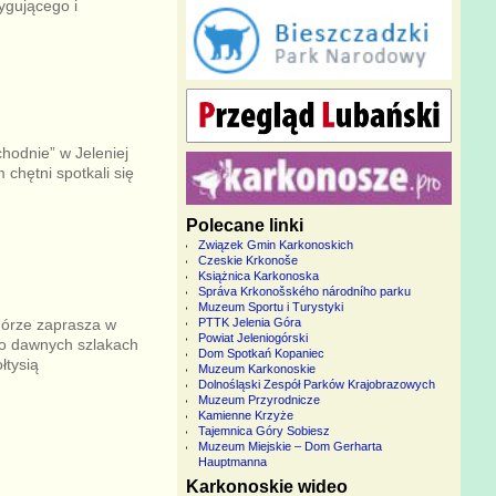
ygującego i
hodnie” w Jeleniej
chętni spotkali się
Polecane linki
Związek Gmin Karkonoskich
Czeskie Krkonoše
Książnica Karkonoska
Správa Krkonošského národního parku
Muzeum Sportu i Turystyki
Górze zaprasza w
PTTK Jelenia Góra
Powiat Jeleniogórski
po dawnych szlakach
Dom Spotkań Kopaniec
łtysią
Muzeum Karkonoskie
Dolnośląski Zespół Parków Krajobrazowych
Muzeum Przyrodnicze
Kamienne Krzyże
Tajemnica Góry Sobiesz
Muzeum Miejskie – Dom Gerharta
Hauptmanna
Karkonoskie wideo