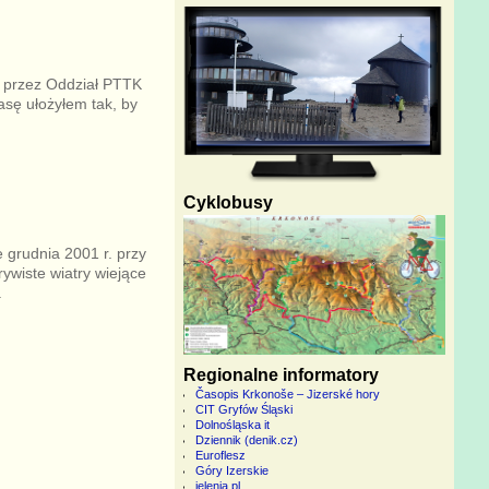
ą przez Oddział PTTK
asę ułożyłem tak, by
Cyklobusy
 grudnia 2001 r. przy
wiste wiatry wiejące
.
Regionalne informatory
Časopis Krkonoše – Jizerské hory
CIT Gryfów Śląski
Dolnośląska it
Dziennik (denik.cz)
Euroflesz
Góry Izerskie
jelenia.pl