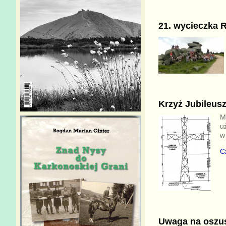
21. wycieczka R
Krzyż Jubileus
M
u
w
C
Uwaga na oszu