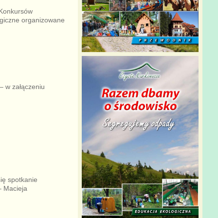
 Konkursów
ogiczne organizowane
– w załączeniu
ię spotkanie
– Macieja