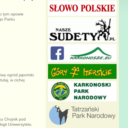
 o tym opowie
go Parku
iwy ogród japoński.
utaj, w cichej
ku Chojnik pod
logii Uniwersytetu