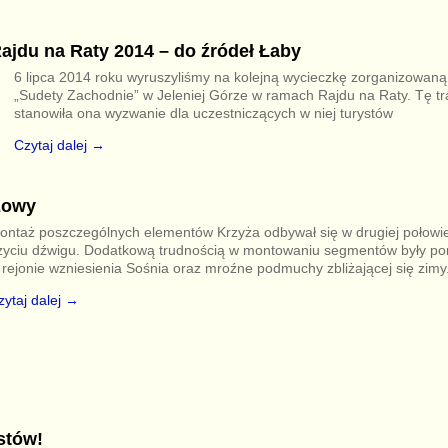
ajdu na Raty 2014 – do źródeł Łaby
6 lipca 2014 roku wyruszyliśmy na kolejną wycieczkę zorganizowan
„Sudety Zachodnie” w Jeleniej Górze w ramach Rajdu na Raty. Tę tr
stanowiła ona wyzwanie dla uczestniczących w niej turystów
Czytaj dalej →
zowy
ontaż poszczególnych elementów Krzyża odbywał się w drugiej połowie
życiu dźwigu. Dodatkową trudnością w montowaniu segmentów były pory
 rejonie wzniesienia Sośnia oraz mroźne podmuchy zbliżającej się zimy
zytaj dalej →
stów!