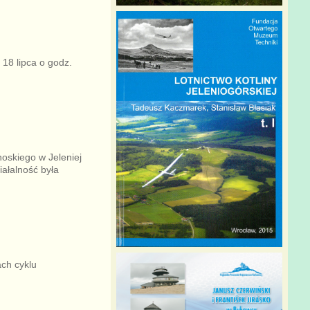
18 lipca o godz.
oskiego w Jeleniej
iałalność była
ch cyklu