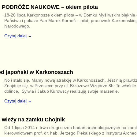
PODRÓŻE NAUKOWE – okiem pilota
18-20 lipca Karkonosze okiem pilota – w Domku Myśliwskim pięknie
Państwu i pokaże Pan Marek Korneć – pilot, pracownik Karkonoskie
Narodowego.
Czytaj dalej →
d japoński w Karkonoszach
No i stało się. Mamy nową atrakcję w Karkonoszach. Jest nią prawdz
Znajduje się w Przesiece przy ul. Brzozowe Wzgórze 8b. To właśnie t
dolince, Sylwia i Jakub Kurowscy realizują swoje marzenie.
Czytaj dalej →
j wieży na zamku Chojnik
Od 1 lipca 2014 r. trwa drugi sezon badań archeologicznych na zam
kierownictwem prof. dr. hab. Jerzego Piekalskiego z Instytutu Archeo