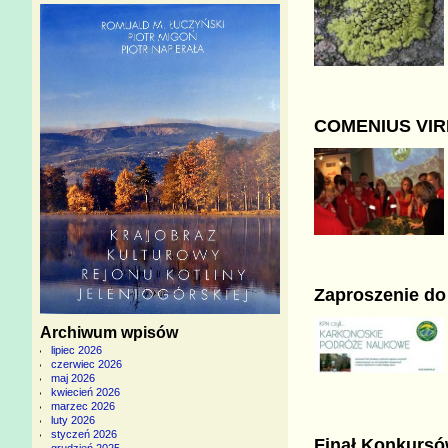
COMENIUS VIRID
Zaproszenie d
Archiwum wpisów
lipiec 2026
czerwiec 2026
maj 2026
kwiecień 2026
marzec 2026
luty 2026
styczeń 2026
Finał Konkurs