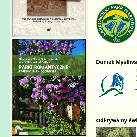
Domek Myśliwsk
I
c
i
C
Odkrywamy świ