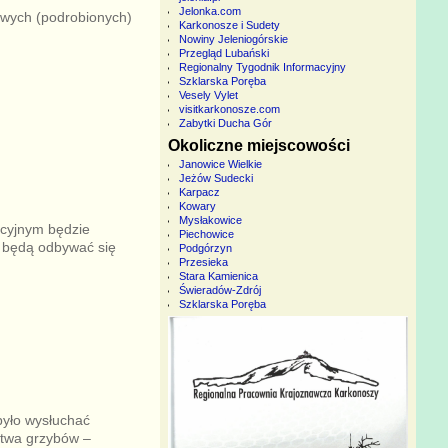
Jelonka.com
ywych (podrobionych)
Karkonosze i Sudety
Nowiny Jeleniogórskie
Przegląd Lubański
Regionalny Tygodnik Informacyjny
Szklarska Poręba
Vesely Vylet
visitkarkonosze.com
Zabytki Ducha Gór
Okoliczne miejscowości
Janowice Wielkie
Jeżów Sudecki
Karpacz
Kowary
Mysłakowice
acyjnym będzie
Piechowice
h będą odbywać się
Podgórzyn
Przesieka
Stara Kamienica
Świeradów-Zdrój
Szklarska Poręba
było wysłuchać
stwa grzybów –