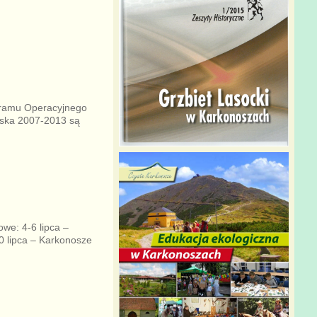
gramu Operacyjnego
lska 2007-2013 są
e: 4-6 lipca –
0 lipca – Karkonosze