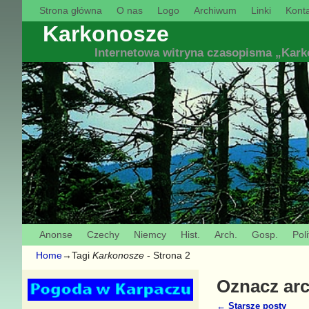
Strona główna
O nas
Logo
Archiwum
Linki
Konta
Karkonosze
Internetowa witryna czasopisma „Kar
Anonse
Czechy
Niemcy
Hist.
Arch.
Gosp.
Poli
Home
→Tagi
Karkonosze
- Strona 2
Oznacz ar
←
Starsze posty