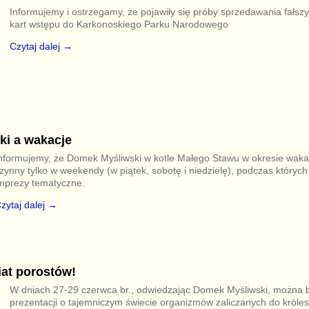
Informujemy i ostrzegamy, że pojawiły się próby sprzedawania fałsz
kart wstępu do Karkonoskiego Parku Narodowego
Czytaj dalej →
i a wakacje
nformujemy, że Domek Myśliwski w kotle Małego Stawu w okresie wak
zynny tylko w weekendy (w piątek, sobotę i niedzielę), podczas któryc
mprezy tematyczne.
zytaj dalej →
at porostów!
W dniach 27-29 czerwca br., odwiedzając Domek Myśliwski, można 
prezentacji o tajemniczym świecie organizmów zaliczanych do króle