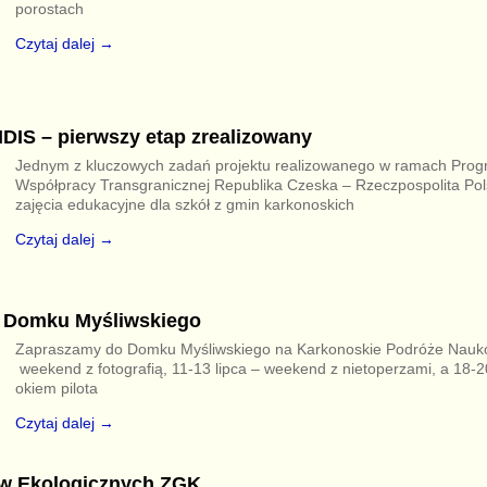
porostach
Czytaj dalej →
IS – pierwszy etap zrealizowany
Jednym z kluczowych zadań projektu realizowanego w ramach Pro
Współpracy Transgranicznej Republika Czeska – Rzeczpospolita Po
zajęcia edukacyjne dla szkół z gmin karkonoskich
Czytaj dalej →
o Domku Myśliwskiego
Zapraszamy do Domku Myśliwskiego na Karkonoskie Podróże Naukow
weekend z fotografią, 11-13 lipca – weekend z nietoperzami, a 18-2
okiem pilota
Czytaj dalej →
ów Ekologicznych ZGK