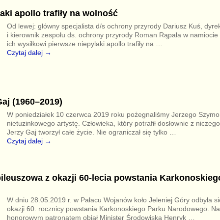
aki apollo trafiły na wolność
Od lewej: główny specjalista d/s ochrony przyrody Dariusz Kuś, dyre
i kierownik zespołu ds. ochrony przyrody Roman Rąpała w namiocie 
ich wysiłkowi pierwsze niepylaki apollo trafiły na
…
Czytaj dalej →
aj (1960–2019)
W poniedziałek 10 czerwca 2019 roku pożegnaliśmy Jerzego Szymo
nietuzinkowego artystę. Człowieka, który potrafił dosłownie z niczego 
Jerzy Gaj tworzył całe życie. Nie ograniczał się tylko
…
Czytaj dalej →
ileuszowa z okazji 60-lecia powstania Karkonoskieg
W dniu 28.05.2019 r. w Pałacu Wojanów koło Jeleniej Góry odbyła si
okazji 60. rocznicy powstania Karkonoskiego Parku Narodowego. Na 
honorowym patronatem objął Minister Środowiska Henryk
…