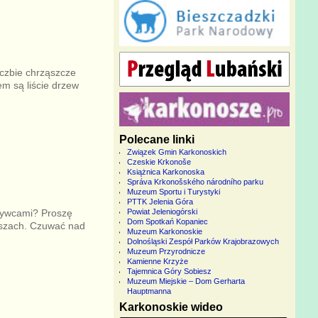
iczbie chrząszcze
em są liście drzew
Polecane linki
Związek Gmin Karkonoskich
Czeskie Krkonoše
Książnica Karkonoska
Správa Krkonošského národního parku
Muzeum Sportu i Turystyki
PTTK Jelenia Góra
rywcami? Proszę
Powiat Jeleniogórski
Dom Spotkań Kopaniec
oszach. Czuwać nad
Muzeum Karkonoskie
Dolnośląski Zespół Parków Krajobrazowych
Muzeum Przyrodnicze
Kamienne Krzyże
Tajemnica Góry Sobiesz
Muzeum Miejskie – Dom Gerharta
Hauptmanna
Karkonoskie wideo