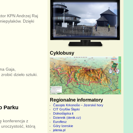
ktor KPN Andrzej Raj
niepylaków. Dzięki
Cyklobusy
na Gaja,
zrobić dzieło sztuki.
Regionalne informatory
Časopis Krkonoše – Jizerské hory
o Parku
CIT Gryfów Śląski
Dolnośląska it
Dziennik (denik.cz)
ę konferencja z
Euroflesz
uroczystość, którą
Góry Izerskie
jelenia.pl