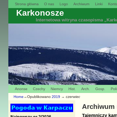
Strona główna
O nas
Logo
Archiwum
Linki
Konta
Karkonosze
Internetowa witryna czasopisma „Kar
Anonse
Czechy
Niemcy
Hist.
Arch.
Gosp.
Poli
Home
→Opublikowano
2019
→
czerwiec
Archiwum 
Tajemniczy kam
Najnowszy nr 2/2026