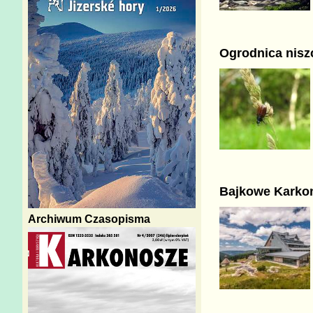
Ogrodnica niszc
Bajkowe Karko
Archiwum Czasopisma