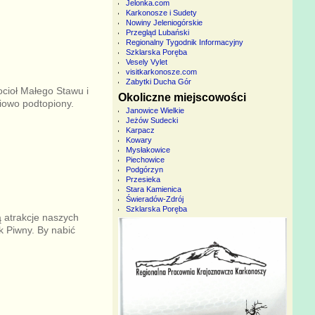
Jelonka.com
Karkonosze i Sudety
Nowiny Jeleniogórskie
Przegląd Lubański
Regionalny Tygodnik Informacyjny
Szklarska Poręba
Vesely Vylet
visitkarkonosze.com
Zabytki Ducha Gór
cioł Małego Stawu i
Okoliczne miejscowości
ciowo podtopiony.
Janowice Wielkie
Jeżów Sudecki
Karpacz
Kowary
Mysłakowice
Piechowice
Podgórzyn
Przesieka
Stara Kamienica
Świeradów-Zdrój
Szklarska Poręba
ą atrakcje naszych
k Piwny. By nabić