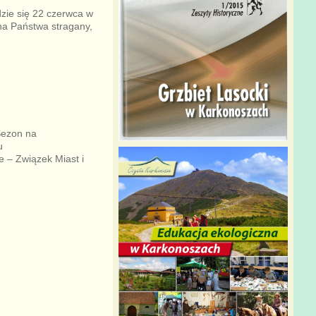
zie się 22 czerwca w
 na Państwa stragany,
Sezon na
u
 – Związek Miast i