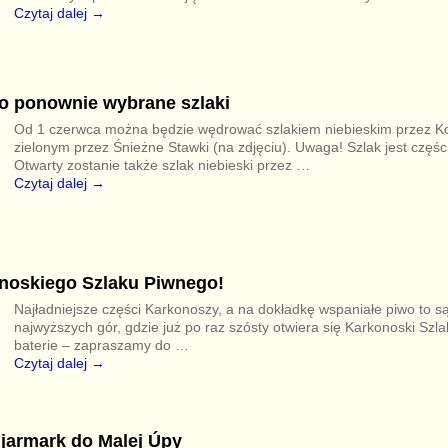
Czytaj dalej →
to ponownie wybrane szlaki
Od 1 czerwca można będzie wędrować szlakiem niebieskim przez Ko
zielonym przez Śnieżne Stawki (na zdjęciu). Uwaga! Szlak jest częś
Otwarty zostanie także szlak niebieski przez
…
Czytaj dalej →
noskiego Szlaku Piwnego!
Najładniejsze części Karkonoszy, a na dokładkę wspaniałe piwo to s
najwyższych gór, gdzie już po raz szósty otwiera się Karkonoski Szla
baterie – zapraszamy do
…
Czytaj dalej →
jarmark do Malej Úpy