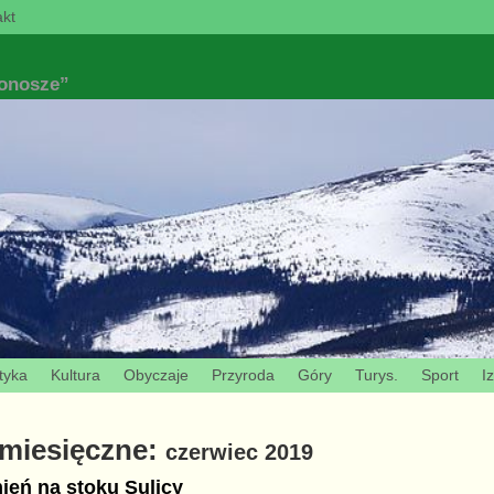
kt
konosze”
tyka
Kultura
Obyczaje
Przyroda
Góry
Turys.
Sport
I
miesięczne:
czerwiec 2019
ień na stoku Sulicy