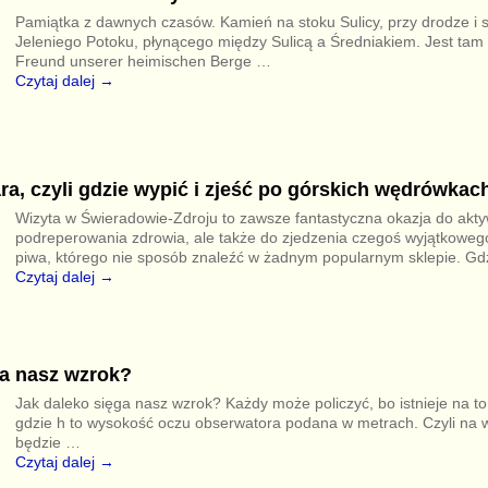
Pamiątka z dawnych czasów. Kamień na stoku Sulicy, przy drodze i s
Jeleniego Potoku, płynącego między Sulicą a Średniakiem. Jest tam
Freund unserer heimischen Berge
…
Czytaj dalej →
a, czyli gdzie wypić i zjeść po górskich wędrówkac
Wizyta w Świeradowie-Zdroju to zawsze fantastyczna okazja do ak
podreperowania zdrowia, ale także do zjedzenia czegoś wyjątkoweg
piwa, którego nie sposób znaleźć w żadnym popularnym sklepie. Gd
Czytaj dalej →
ga nasz wzrok?
Jak daleko sięga nasz wzrok? Każdy może policzyć, bo istnieje na to 
gdzie h to wysokość oczu obserwatora podana w metrach. Czyli na 
będzie
…
Czytaj dalej →