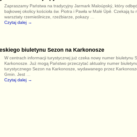
Zapraszamy Państwa na tradycyjny Jarmark Maloúpský, który odbęd
bajkowej okolicy kościoła św. Piotra i Pawła w Malé Úpě. Czekają tu
warsztaty rzemieślnicze, rzeźbiarze, pokazy
…
Czytaj dalej →
skiego biuletynu Sezon na Karkonosze
W centrach informacji turystycznej już czeka nowy numer biuletynu 
Karkonosze. Już mogą Państwo przeczytać aktualny numer biuletyn
turystycznego Sezon na Karkonosze, wydawanego przez Karkonosze
Gmin. Jest
…
Czytaj dalej →