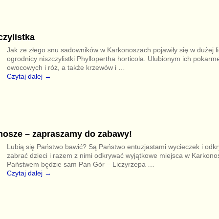
zylistka
Jak ze złego snu sadowników w Karkonoszach pojawiły się w dużej l
ogrodnicy niszczylistki Phyllopertha horticola. Ulubionym ich pokarm
owocowych i róż, a także krzewów i
…
Czytaj dalej →
nosze – zapraszamy do zabawy!
Lubią się Państwo bawić? Są Państwo entuzjastami wycieczek i odk
zabrać dzieci i razem z nimi odkrywać wyjątkowe miejsca w Karkon
Państwem będzie sam Pan Gór – Liczyrzepa
…
Czytaj dalej →