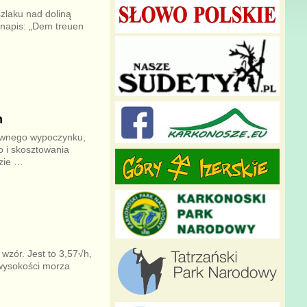
zlaku nad doliną
 napis: „Dem treuen
h
tywnego wypoczynku,
o i skosztowania
zie
…
wzór. Jest to 3,57√h,
wysokości morza