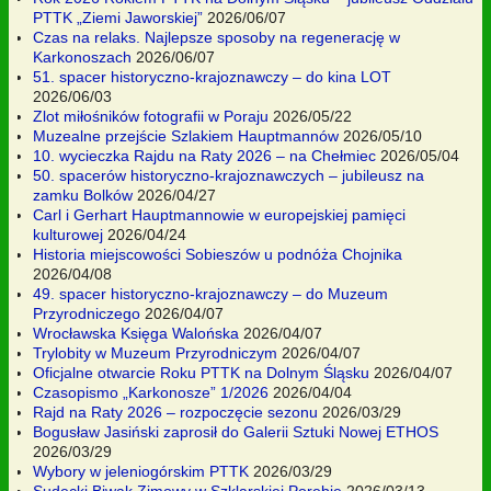
PTTK „Ziemi Jaworskiej”
2026/06/07
Czas na relaks. Najlepsze sposoby na regenerację w
Karkonoszach
2026/06/07
51. spacer historyczno-krajoznawczy – do kina LOT
2026/06/03
Zlot miłośników fotografii w Poraju
2026/05/22
Muzealne przejście Szlakiem Hauptmannów
2026/05/10
10. wycieczka Rajdu na Raty 2026 – na Chełmiec
2026/05/04
50. spacerów historyczno-krajoznawczych – jubileusz na
zamku Bolków
2026/04/27
Carl i Gerhart Hauptmannowie w europejskiej pamięci
kulturowej
2026/04/24
Historia miejscowości Sobieszów u podnóża Chojnika
2026/04/08
49. spacer historyczno-krajoznawczy – do Muzeum
Przyrodniczego
2026/04/07
Wrocławska Księga Walońska
2026/04/07
Trylobity w Muzeum Przyrodniczym
2026/04/07
Oficjalne otwarcie Roku PTTK na Dolnym Śląsku
2026/04/07
Czasopismo „Karkonosze” 1/2026
2026/04/04
Rajd na Raty 2026 – rozpoczęcie sezonu
2026/03/29
Bogusław Jasiński zaprosił do Galerii Sztuki Nowej ETHOS
2026/03/29
Wybory w jeleniogórskim PTTK
2026/03/29
Sudecki Biwak Zimowy w Szklarskiej Porębie
2026/03/13