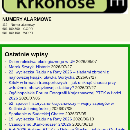
NUMERY ALARMOWE
112 – Numer alarmowy
601 100 300 – GOPR
601 100 100 – WOPR
Ostatnie wpisy
Dzień rolnictwa ekologicznego w UE
2026/08/07
Marek Szyryk. Historie
2026/07/27
22. wycieczka Rajdu na Raty 2026 – śladami zbrodni z
najnowszej książki Sławka Gortycha
2026/07/27
KSeF w firmach transportowych – jak uniknąć chaosu przy
wdrożeniu obowiązkowej e-faktury?
2026/07/27
Ogólnopolskie Forum Fotografii Krajoznawczej PTTK w Łodzi
2026
2026/07/05
52. spacer historyczno-krajoznawczy – wojny szpiegów w
Kotlinie Jeleniogórskiej
2026/07/05
Spotkanie w Sudeckiej Chatce
2026/07/05
19. wycieczka Rajdu na Raty 2026
2026/06/19
Czasopismo „Karkonosze” 2/2026
2026/06/19
Rok 2026 Rokiem PTTK na Dolnym Śląsku – jubileusz Oddziału