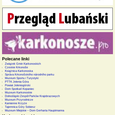
Polecane linki
Związek Gmin Karkonoskich
Czeskie Krkonoše
Książnica Karkonoska
Správa Krkonošského národního parku
Muzeum Sportu i Turystyki
PTTK Jelenia Góra
Powiat Jeleniogórski
Dom Spotkań Kopaniec
Muzeum Karkonoskie
Dolnośląski Zespół Parków Krajobrazowych
Muzeum Przyrodnicze
Kamienne Krzyże
Tajemnica Góry Sobiesz
Muzeum Miejskie – Dom Gerharta Hauptmanna