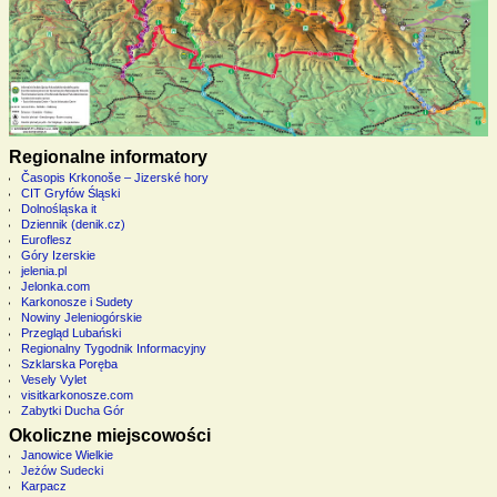
Regionalne informatory
Časopis Krkonoše – Jizerské hory
CIT Gryfów Śląski
Dolnośląska it
Dziennik (denik.cz)
Euroflesz
Góry Izerskie
jelenia.pl
Jelonka.com
Karkonosze i Sudety
Nowiny Jeleniogórskie
Przegląd Lubański
Regionalny Tygodnik Informacyjny
Szklarska Poręba
Vesely Vylet
visitkarkonosze.com
Zabytki Ducha Gór
Okoliczne miejscowości
Janowice Wielkie
Jeżów Sudecki
Karpacz