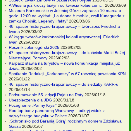
A Wiosna już kroczy białym od kwiecia kobiercem…
2026/03/09
Muzeum Karkonoskie w Jeleniej Górze zaprasza 10 marca o
godz. 12:00 na wykład: „La donna è mobile, czyli Kunegunda z
zamku Chojnik. Legendy i fakty”
2026/03/06
48. spacer historyczno-krajoznawczy – twórczość Friedricha
Iwana
2026/03/02
W kręgu twórców karkonoskiej kolonii artystycznej. Friedrich
Iwan
2026/02/19
Rocznik Jeleniogórski 2025
2026/02/05
47. spacer historyczno-krajoznawczy – do kościoła Matki Bożej
Nieostającej Pomocy
2026/02/03
Karpacz stawia na turystów – nowa komunikacja miejska już
działa
2026/02/02
Spotkanie Redakcji „Karkonoszy” w 67 rocznicę powstania KPN
2026/01/22
46. spacer historyczno-krajoznawczy – do siedziby KARR-u
2026/01/18
Podsumowanie 55. edycji Rajdu na Raty
2026/01/18
Ubezpieczenia dla JDG
2026/01/18
Pożegnanie „Panny Krysi”
2026/01/08
Rooftop bar z panoramą Warszawy – odkryj widok z
najwyższego budynku w Polsce
2026/01/07
„Schronisko pod Baranią Górą” rodzinnym domem Zdzisława
Gasza
2026/01/07