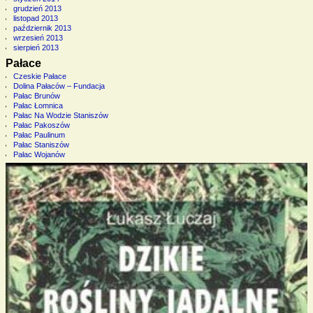
grudzień 2013
listopad 2013
październik 2013
wrzesień 2013
sierpień 2013
Pałace
Czeskie Pałace
Dolina Pałaców – Fundacja
Pałac Brunów
Pałac Łomnica
Pałac Na Wodzie Staniszów
Pałac Pakoszów
Pałac Paulinum
Pałac Staniszów
Pałac Wojanów