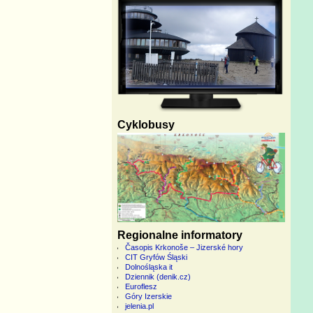
Cyklobusy
Regionalne informatory
Časopis Krkonoše – Jizerské hory
CIT Gryfów Śląski
Dolnośląska it
Dziennik (denik.cz)
Euroflesz
Góry Izerskie
jelenia.pl