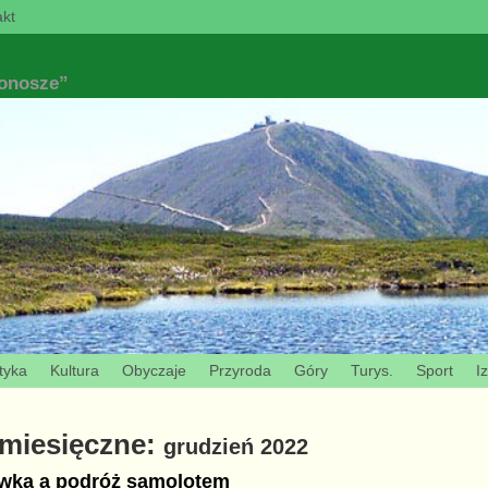
kt
konosze”
tyka
Kultura
Obyczaje
Przyroda
Góry
Turys.
Sport
I
miesięczne:
grudzień 2022
wka a podróż samolotem