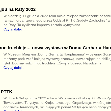
jdu na Raty 2022
W niedzielę 11 grudnia 2022 roku miało miejsce zakończenie sezonu
ramach organizowanego przez Oddział PTTK „Sudety Zachodnie” w 
na Raty. Ta cykliczna impreza została wymyślona
…
Czytaj dalej →
 moc truchleje… nowa wystawa w Domu Gerharta Ha
W Muzeum Miejskim „Domu Gerharta Hauptmanna” w Jeleniej Górze
możemy podziwiać kolejną wystawę czasową, nawiązującą do zbliżają
tytuł „Bóg się rodzi, moc truchleje…Święta Bożego Narodzenia
…
Czytaj dalej →
d PTTK
W dniach 3-4 grudnia 2022 roku w Warszawie odbył się XX Walny Zj
Towarzystwa Turystyczno-Krajoznawczego. Organizacja, w której str
oddziałów terenowych, skupiających ponad 53 tysięce osób chcący