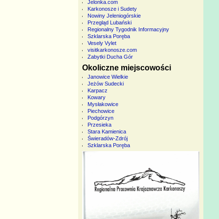
Jelonka.com
Karkonosze i Sudety
Nowiny Jeleniogórskie
Przegląd Lubański
Regionalny Tygodnik Informacyjny
Szklarska Poręba
Vesely Vylet
visitkarkonosze.com
Zabytki Ducha Gór
Okoliczne miejscowości
Janowice Wielkie
Jeżów Sudecki
Karpacz
Kowary
Mysłakowice
Piechowice
Podgórzyn
Przesieka
Stara Kamienica
Świeradów-Zdrój
Szklarska Poręba