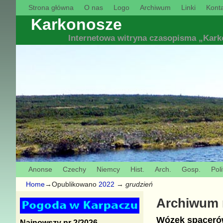
Strona główna
O nas
Logo
Archiwum
Linki
Konta
Karkonosze
Internetowa witryna czasopisma „Kar
Anonse
Czechy
Niemcy
Hist.
Arch.
Gosp.
Poli
Home
→Opublikowano
2022
→
grudzień
Archiwum 
Wózek spaceró
Najnowszy nr 2/2026