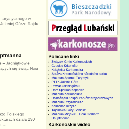
 turystycznego w
Jeleniej Górze Rajdu
uptmanna
Polecane linki
Związek Gmin Karkonoskich
 – Jagniątkowie
Czeskie Krkonoše
cych się świąt. Nosi
Książnica Karkonoska
Správa Krkonošského národního parku
Muzeum Sportu i Turystyki
PTTK Jelenia Góra
Powiat Jeleniogórski
Dom Spotkań Kopaniec
Muzeum Karkonoskie
Dolnośląski Zespół Parków Krajobrazowych
Muzeum Przyrodnicze
Kamienne Krzyże
Tajemnica Góry Sobiesz
azd Polskiego
Muzeum Miejskie – Dom Gerharta
Hauptmanna
ukturach działa 290
Karkonoskie wideo
ch
…