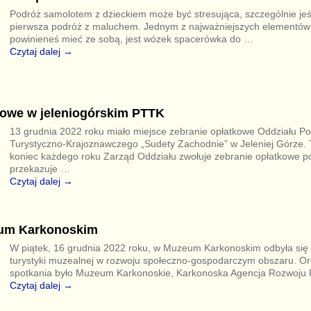
Podróż samolotem z dzieckiem może być stresująca, szczególnie jeśli
pierwsza podróż z maluchem. Jednym z najważniejszych elementów
powinieneś mieć ze sobą, jest wózek spacerówka do
…
Czytaj dalej →
kowe w jeleniogórskim PTTK
13 grudnia 2022 roku miało miejsce zebranie opłatkowe Oddziału P
Turystyczno-Krajoznawczego „Sudety Zachodnie” w Jeleniej Górze. 
koniec każdego roku Zarząd Oddziału zwołuje zebranie opłatkowe p
przekazuje
…
Czytaj dalej →
um Karkonoskim
W piątek, 16 grudnia 2022 roku, w Muzeum Karkonoskim odbyła się d
turystyki muzealnej w rozwoju społeczno-gospodarczym obszaru. Or
spotkania było Muzeum Karkonoskie, Karkonoska Agencja Rozwoju
Czytaj dalej →