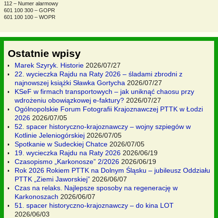
112 – Numer alarmowy
601 100 300 – GOPR
601 100 100 – WOPR
Ostatnie wpisy
Marek Szyryk. Historie
2026/07/27
22. wycieczka Rajdu na Raty 2026 – śladami zbrodni z
najnowszej książki Sławka Gortycha
2026/07/27
KSeF w firmach transportowych – jak uniknąć chaosu przy
wdrożeniu obowiązkowej e-faktury?
2026/07/27
Ogólnopolskie Forum Fotografii Krajoznawczej PTTK w Łodzi
2026
2026/07/05
52. spacer historyczno-krajoznawczy – wojny szpiegów w
Kotlinie Jeleniogórskiej
2026/07/05
Spotkanie w Sudeckiej Chatce
2026/07/05
19. wycieczka Rajdu na Raty 2026
2026/06/19
Czasopismo „Karkonosze” 2/2026
2026/06/19
Rok 2026 Rokiem PTTK na Dolnym Śląsku – jubileusz Oddziału
PTTK „Ziemi Jaworskiej”
2026/06/07
Czas na relaks. Najlepsze sposoby na regenerację w
Karkonoszach
2026/06/07
51. spacer historyczno-krajoznawczy – do kina LOT
2026/06/03