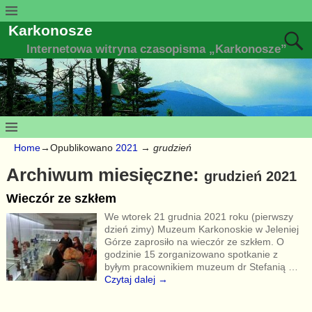
Karkonosze
Internetowa witryna czasopisma „Karkonosze”
Home
→Opublikowano
2021
→
grudzień
Archiwum miesięczne:
grudzień 2021
Wieczór ze szkłem
We wtorek 21 grudnia 2021 roku (pierwszy
dzień zimy) Muzeum Karkonoskie w Jeleniej
Górze zaprosiło na wieczór ze szkłem. O
godzinie 15 zorganizowano spotkanie z
byłym pracownikiem muzeum dr Stefanią
…
Czytaj dalej →