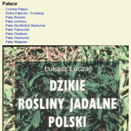
Pałace
Czeskie Pałace
Dolina Pałaców – Fundacja
Pałac Brunów
Pałac Łomnica
Pałac Na Wodzie Staniszów
Pałac Pakoszów
Pałac Paulinum
Pałac Staniszów
Pałac Wojanów