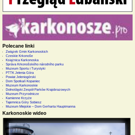
Polecane linki
Związek Gmin Karkonoskich
Czeskie Krkonoše
Książnica Karkonoska
Správa Krkonošského národního parku
Muzeum Sportu i Turystyki
PTTK Jelenia Góra
Powiat Jeleniogórski
Dom Spotkań Kopaniec
Muzeum Karkonoskie
Dolnośląski Zespół Parków Krajobrazowych
Muzeum Przyrodnicze
Kamienne Krzyże
Tajemnica Góry Sobiesz
Muzeum Miejskie – Dom Gerharta Hauptmanna
Karkonoskie wideo