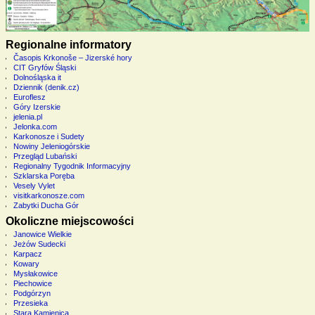
Regionalne informatory
Časopis Krkonoše – Jizerské hory
CIT Gryfów Śląski
Dolnośląska it
Dziennik (denik.cz)
Euroflesz
Góry Izerskie
jelenia.pl
Jelonka.com
Karkonosze i Sudety
Nowiny Jeleniogórskie
Przegląd Lubański
Regionalny Tygodnik Informacyjny
Szklarska Poręba
Vesely Vylet
visitkarkonosze.com
Zabytki Ducha Gór
Okoliczne miejscowości
Janowice Wielkie
Jeżów Sudecki
Karpacz
Kowary
Mysłakowice
Piechowice
Podgórzyn
Przesieka
Stara Kamienica