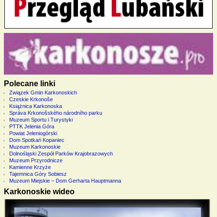
Polecane linki
Związek Gmin Karkonoskich
Czeskie Krkonoše
Książnica Karkonoska
Správa Krkonošského národního parku
Muzeum Sportu i Turystyki
PTTK Jelenia Góra
Powiat Jeleniogórski
Dom Spotkań Kopaniec
Muzeum Karkonoskie
Dolnośląski Zespół Parków Krajobrazowych
Muzeum Przyrodnicze
Kamienne Krzyże
Tajemnica Góry Sobiesz
Muzeum Miejskie – Dom Gerharta Hauptmanna
Karkonoskie wideo