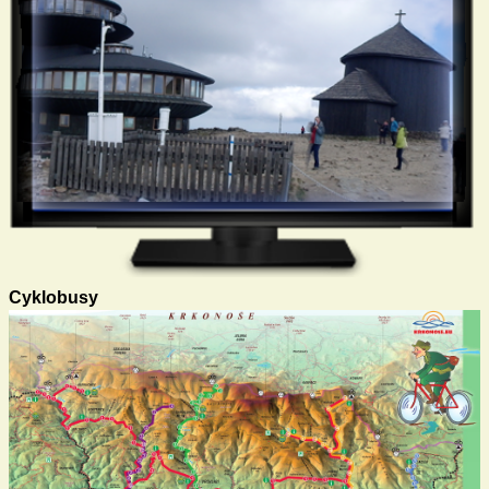
Cyklobusy