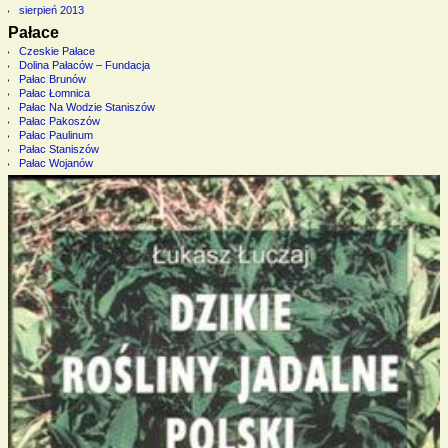
sierpień 2013
Pałace
Czeskie Pałace
Dolina Pałaców – Fundacja
Pałac Brunów
Pałac Łomnica
Pałac Na Wodzie Staniszów
Pałac Pakoszów
Pałac Paulinum
Pałac Staniszów
Pałac Wojanów