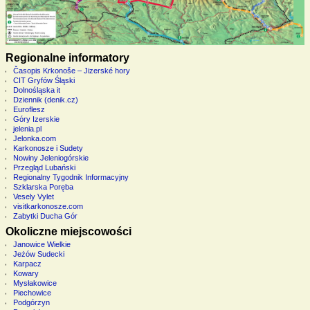
Regionalne informatory
Časopis Krkonoše – Jizerské hory
CIT Gryfów Śląski
Dolnośląska it
Dziennik (denik.cz)
Euroflesz
Góry Izerskie
jelenia.pl
Jelonka.com
Karkonosze i Sudety
Nowiny Jeleniogórskie
Przegląd Lubański
Regionalny Tygodnik Informacyjny
Szklarska Poręba
Vesely Vylet
visitkarkonosze.com
Zabytki Ducha Gór
Okoliczne miejscowości
Janowice Wielkie
Jeżów Sudecki
Karpacz
Kowary
Mysłakowice
Piechowice
Podgórzyn