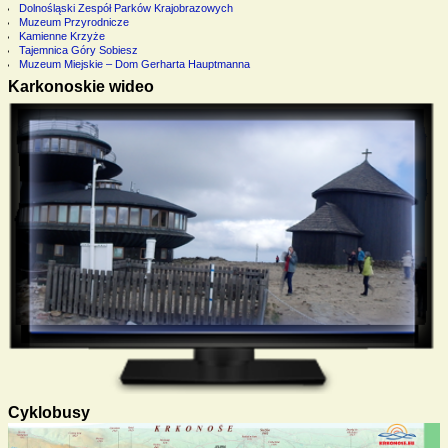
Dolnośląski Zespół Parków Krajobrazowych
Muzeum Przyrodnicze
Kamienne Krzyże
Tajemnica Góry Sobiesz
Muzeum Miejskie – Dom Gerharta Hauptmanna
Karkonoskie wideo
Cyklobusy