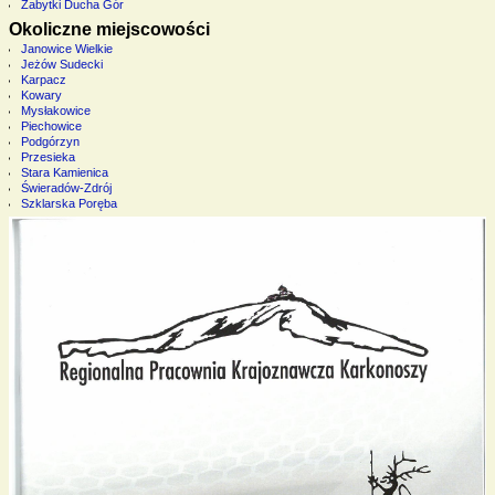
Zabytki Ducha Gór
Okoliczne miejscowości
Janowice Wielkie
Jeżów Sudecki
Karpacz
Kowary
Mysłakowice
Piechowice
Podgórzyn
Przesieka
Stara Kamienica
Świeradów-Zdrój
Szklarska Poręba