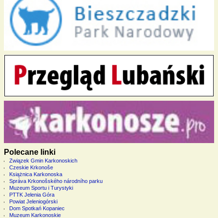
Polecane linki
Związek Gmin Karkonoskich
Czeskie Krkonoše
Książnica Karkonoska
Správa Krkonošského národního parku
Muzeum Sportu i Turystyki
PTTK Jelenia Góra
Powiat Jeleniogórski
Dom Spotkań Kopaniec
Muzeum Karkonoskie