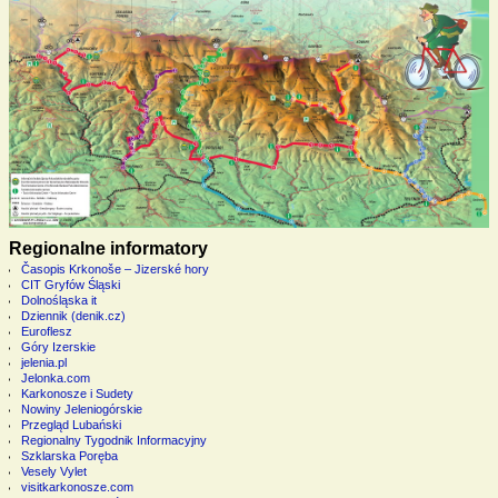
Regionalne informatory
Časopis Krkonoše – Jizerské hory
CIT Gryfów Śląski
Dolnośląska it
Dziennik (denik.cz)
Euroflesz
Góry Izerskie
jelenia.pl
Jelonka.com
Karkonosze i Sudety
Nowiny Jeleniogórskie
Przegląd Lubański
Regionalny Tygodnik Informacyjny
Szklarska Poręba
Vesely Vylet
visitkarkonosze.com