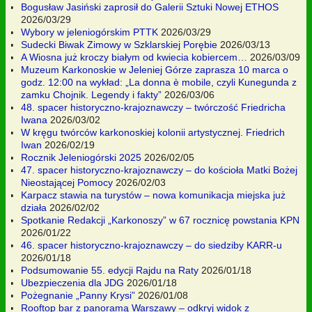
Bogusław Jasiński zaprosił do Galerii Sztuki Nowej ETHOS
2026/03/29
Wybory w jeleniogórskim PTTK
2026/03/29
Sudecki Biwak Zimowy w Szklarskiej Porębie
2026/03/13
A Wiosna już kroczy białym od kwiecia kobiercem…
2026/03/09
Muzeum Karkonoskie w Jeleniej Górze zaprasza 10 marca o
godz. 12:00 na wykład: „La donna è mobile, czyli Kunegunda z
zamku Chojnik. Legendy i fakty”
2026/03/06
48. spacer historyczno-krajoznawczy – twórczość Friedricha
Iwana
2026/03/02
W kręgu twórców karkonoskiej kolonii artystycznej. Friedrich
Iwan
2026/02/19
Rocznik Jeleniogórski 2025
2026/02/05
47. spacer historyczno-krajoznawczy – do kościoła Matki Bożej
Nieostającej Pomocy
2026/02/03
Karpacz stawia na turystów – nowa komunikacja miejska już
działa
2026/02/02
Spotkanie Redakcji „Karkonoszy” w 67 rocznicę powstania KPN
2026/01/22
46. spacer historyczno-krajoznawczy – do siedziby KARR-u
2026/01/18
Podsumowanie 55. edycji Rajdu na Raty
2026/01/18
Ubezpieczenia dla JDG
2026/01/18
Pożegnanie „Panny Krysi”
2026/01/08
Rooftop bar z panoramą Warszawy – odkryj widok z