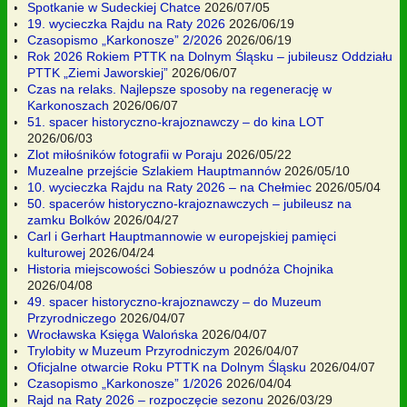
Spotkanie w Sudeckiej Chatce
2026/07/05
19. wycieczka Rajdu na Raty 2026
2026/06/19
Czasopismo „Karkonosze” 2/2026
2026/06/19
Rok 2026 Rokiem PTTK na Dolnym Śląsku – jubileusz Oddziału
PTTK „Ziemi Jaworskiej”
2026/06/07
Czas na relaks. Najlepsze sposoby na regenerację w
Karkonoszach
2026/06/07
51. spacer historyczno-krajoznawczy – do kina LOT
2026/06/03
Zlot miłośników fotografii w Poraju
2026/05/22
Muzealne przejście Szlakiem Hauptmannów
2026/05/10
10. wycieczka Rajdu na Raty 2026 – na Chełmiec
2026/05/04
50. spacerów historyczno-krajoznawczych – jubileusz na
zamku Bolków
2026/04/27
Carl i Gerhart Hauptmannowie w europejskiej pamięci
kulturowej
2026/04/24
Historia miejscowości Sobieszów u podnóża Chojnika
2026/04/08
49. spacer historyczno-krajoznawczy – do Muzeum
Przyrodniczego
2026/04/07
Wrocławska Księga Walońska
2026/04/07
Trylobity w Muzeum Przyrodniczym
2026/04/07
Oficjalne otwarcie Roku PTTK na Dolnym Śląsku
2026/04/07
Czasopismo „Karkonosze” 1/2026
2026/04/04
Rajd na Raty 2026 – rozpoczęcie sezonu
2026/03/29