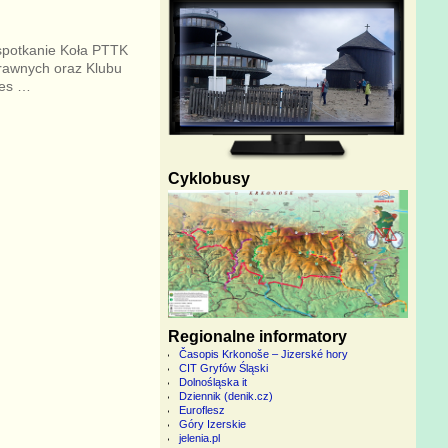
spotkanie Koła PTTK
rawnych oraz Klubu
zes
…
Cyklobusy
Regionalne informatory
Časopis Krkonoše – Jizerské hory
CIT Gryfów Śląski
Dolnośląska it
Dziennik (denik.cz)
Euroflesz
Góry Izerskie
jelenia.pl