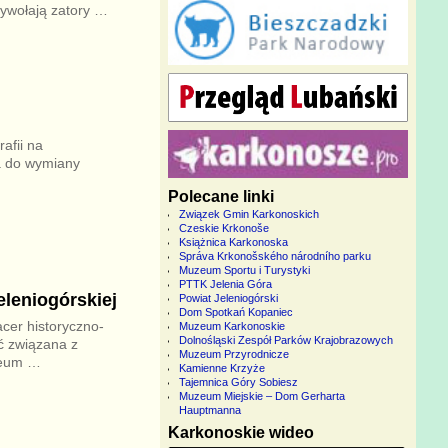
wywołają zatory
…
afii na
a do wymiany
Polecane linki
Związek Gmin Karkonoskich
Czeskie Krkonoše
Książnica Karkonoska
Správa Krkonošského národního parku
Muzeum Sportu i Turystyki
PTTK Jelenia Góra
eleniogórskiej
Powiat Jeleniogórski
Dom Spotkań Kopaniec
cer historyczno-
Muzeum Karkonoskie
Dolnośląski Zespół Parków Krajobrazowych
ć związana z
Muzeum Przyrodnicze
zeum
…
Kamienne Krzyże
Tajemnica Góry Sobiesz
Muzeum Miejskie – Dom Gerharta
Hauptmanna
Karkonoskie wideo