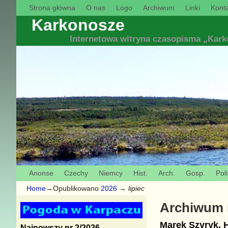
Strona główna
O nas
Logo
Archiwum
Linki
Konta
Karkonosze
Internetowa witryna czasopisma „Kar
Anonse
Czechy
Niemcy
Hist.
Arch.
Gosp.
Poli
Home
→Opublikowano
2026
→
lipiec
Archiwum 
Marek Szyryk. H
Najnowszy nr 2/2026