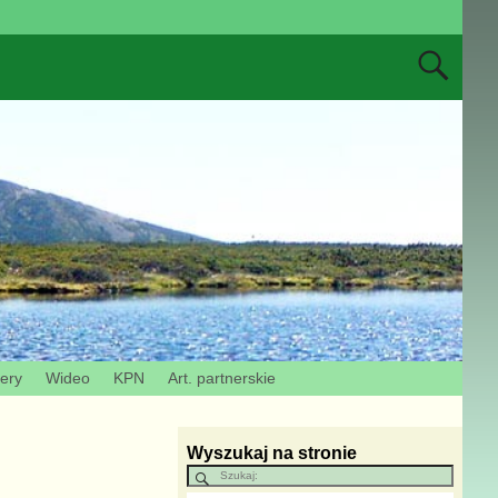
zery
Wideo
KPN
Art. partnerskie
Wyszukaj na stronie