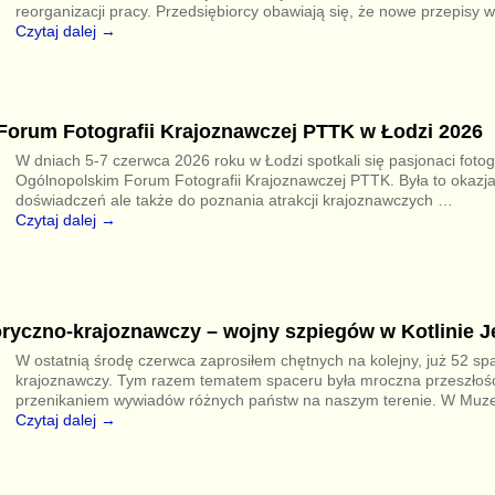
reorganizacji pracy. Przedsiębiorcy obawiają się, że nowe przepisy 
Czytaj dalej →
Forum Fotografii Krajoznawczej PTTK w Łodzi 2026
W dniach 5-7 czerwca 2026 roku w Łodzi spotkali się pasjonaci fotogr
Ogólnopolskim Forum Fotografii Krajoznawczej PTTK. Była to okazj
doświadczeń ale także do poznania atrakcji krajoznawczych
…
Czytaj dalej →
oryczno-krajoznawczy – wojny szpiegów w Kotlinie J
W ostatnią środę czerwca zaprosiłem chętnych na kolejny, już 52 spa
krajoznawczy. Tym razem tematem spaceru była mroczna przeszłoś
przenikaniem wywiadów różnych państw na naszym terenie. W Mu
Czytaj dalej →