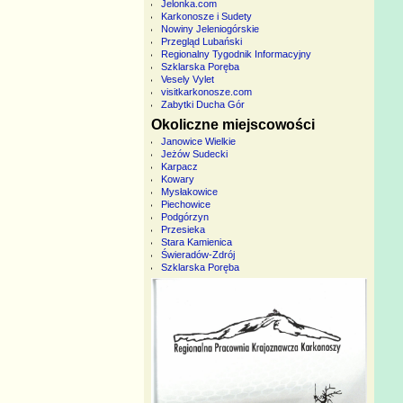
Jelonka.com
Karkonosze i Sudety
Nowiny Jeleniogórskie
Przegląd Lubański
Regionalny Tygodnik Informacyjny
Szklarska Poręba
Vesely Vylet
visitkarkonosze.com
Zabytki Ducha Gór
Okoliczne miejscowości
Janowice Wielkie
Jeżów Sudecki
Karpacz
Kowary
Mysłakowice
Piechowice
Podgórzyn
Przesieka
Stara Kamienica
Świeradów-Zdrój
Szklarska Poręba