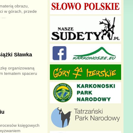
 materią obrazu,
ci w górach, przede
h
…
siążki Sławka
eczkę organizowaną
zem tematem spaceru
iu
procesów księgowych
d wyzwaniem