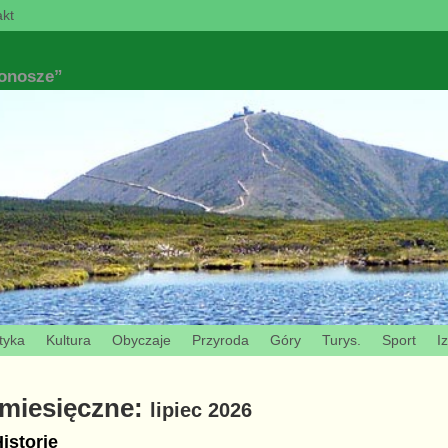
kt
konosze”
tyka
Kultura
Obyczaje
Przyroda
Góry
Turys.
Sport
I
miesięczne:
lipiec 2026
istorie