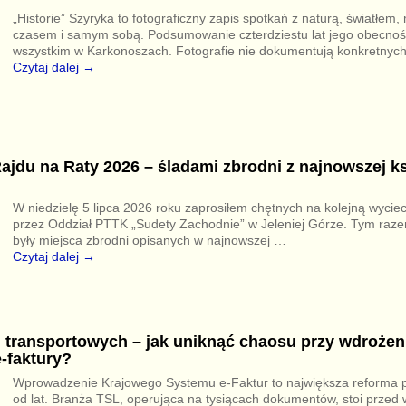
„Historie” Szyryka to fotograficzny zapis spotkań z naturą, światłem,
czasem i samym sobą. Podsumowanie czterdziestu lat jego obecnoś
wszystkim w Karkonoszach. Fotografie nie dokumentują konkretnyc
Czytaj dalej →
ajdu na Raty 2026 – śladami zbrodni z najnowszej k
W niedzielę 5 lipca 2026 roku zaprosiłem chętnych na kolejną wyci
przez Oddział PTTK „Sudety Zachodnie” w Jeleniej Górze. Tym ra
były miejsca zbrodni opisanych w najnowszej
…
Czytaj dalej →
 transportowych – jak uniknąć chaosu przy wdrożen
-faktury?
Wprowadzenie Krajowego Systemu e-Faktur to największa reforma 
od lat. Branża TSL, operująca na tysiącach dokumentów, stoi prze