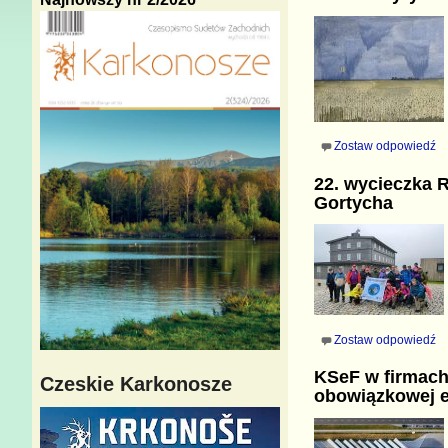
Zostaw odpowiedź
22. wycieczka R
Gortycha
Zostaw odpowiedź
KSeF w firmach
Czeskie Karkonosze
obowiązkowej e