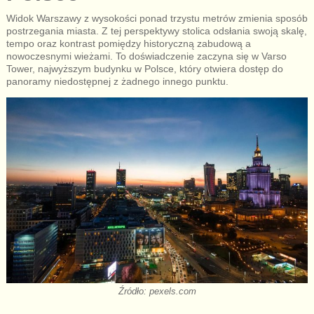
Widok Warszawy z wysokości ponad trzystu metrów zmienia sposób
postrzegania miasta. Z tej perspektywy stolica odsłania swoją skalę,
tempo oraz kontrast pomiędzy historyczną zabudową a
nowoczesnymi wieżami. To doświadczenie zaczyna się w Varso
Tower, najwyższym budynku w Polsce, który otwiera dostęp do
panoramy niedostępnej z żadnego innego punktu.
Źródło: pexels.com