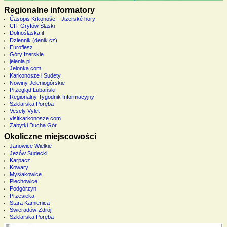
Regionalne informatory
Časopis Krkonoše – Jizerské hory
CIT Gryfów Śląski
Dolnośląska it
Dziennik (denik.cz)
Euroflesz
Góry Izerskie
jelenia.pl
Jelonka.com
Karkonosze i Sudety
Nowiny Jeleniogórskie
Przegląd Lubański
Regionalny Tygodnik Informacyjny
Szklarska Poręba
Vesely Vylet
visitkarkonosze.com
Zabytki Ducha Gór
Okoliczne miejscowości
Janowice Wielkie
Jeżów Sudecki
Karpacz
Kowary
Mysłakowice
Piechowice
Podgórzyn
Przesieka
Stara Kamienica
Świeradów-Zdrój
Szklarska Poręba