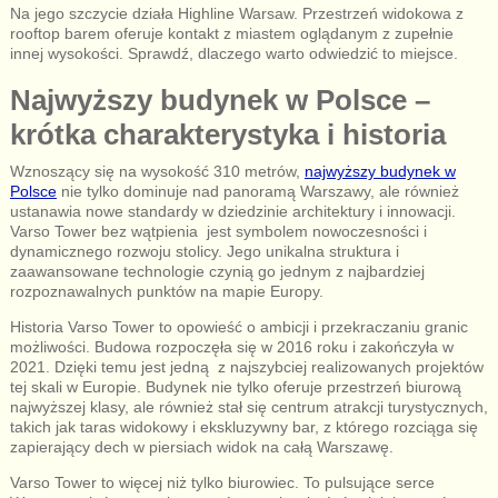
Na jego szczycie działa Highline Warsaw. Przestrzeń widokowa z
rooftop barem oferuje kontakt z miastem oglądanym z zupełnie
innej wysokości. Sprawdź, dlaczego warto odwiedzić to miejsce.
Najwyższy budynek w Polsce –
krótka charakterystyka i historia
Wznoszący się na wysokość 310 metrów,
najwyższy budynek w
Polsce
nie tylko dominuje nad panoramą Warszawy, ale również
ustanawia nowe standardy w dziedzinie architektury i innowacji.
Varso Tower bez wątpienia jest symbolem nowoczesności i
dynamicznego rozwoju stolicy. Jego unikalna struktura i
zaawansowane technologie czynią go jednym z najbardziej
rozpoznawalnych punktów na mapie Europy.
Historia Varso Tower to opowieść o ambicji i przekraczaniu granic
możliwości. Budowa rozpoczęła się w 2016 roku i zakończyła w
2021. Dzięki temu jest jedną z najszybciej realizowanych projektów
tej skali w Europie. Budynek nie tylko oferuje przestrzeń biurową
najwyższej klasy, ale również stał się centrum atrakcji turystycznych,
takich jak taras widokowy i ekskluzywny bar, z którego rozciąga się
zapierający dech w piersiach widok na całą Warszawę.
Varso Tower to więcej niż tylko biurowiec. To pulsujące serce