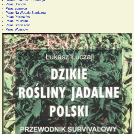
Dolina Pałaców – Fundacja
Pałac Brunów
Pałac Łomnica
Pałac Na Wodzie Staniszów
Pałac Pakoszów
Pałac Paulinum
Pałac Staniszów
Pałac Wojanów