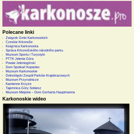
Polecane linki
Związek Gmin Karkonoskich
Czeskie Krkonoše
Książnica Karkonoska
Správa Krkonošského národního parku
Muzeum Sportu i Turystyki
PTTK Jelenia Góra
Powiat Jeleniogórski
Dom Spotkań Kopaniec
Muzeum Karkonoskie
Dolnośląski Zespół Parków Krajobrazowych
Muzeum Przyrodnicze
Kamienne Krzyże
Tajemnica Góry Sobiesz
Muzeum Miejskie – Dom Gerharta Hauptmanna
Karkonoskie wideo