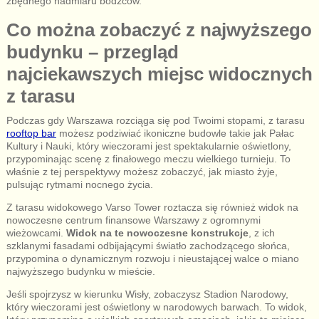
zbędnego nadmiaru bodźców.
Co można zobaczyć z najwyższego
budynku – przegląd
najciekawszych miejsc widocznych
z tarasu
Podczas gdy Warszawa rozciąga się pod Twoimi stopami, z tarasu
rooftop bar
możesz podziwiać ikoniczne budowle takie jak Pałac
Kultury i Nauki, który wieczorami jest spektakularnie oświetlony,
przypominając scenę z finałowego meczu wielkiego turnieju. To
właśnie z tej perspektywy możesz zobaczyć, jak miasto żyje,
pulsując rytmami nocnego życia.
Z tarasu widokowego Varso Tower roztacza się również widok na
nowoczesne centrum finansowe Warszawy z ogromnymi
wieżowcami.
Widok na te nowoczesne konstrukcje
, z ich
szklanymi fasadami odbijającymi światło zachodzącego słońca,
przypomina o dynamicznym rozwoju i nieustającej walce o miano
najwyższego budynku w mieście.
Jeśli spojrzysz w kierunku Wisły, zobaczysz Stadion Narodowy,
który wieczorami jest oświetlony w narodowych barwach. To widok,