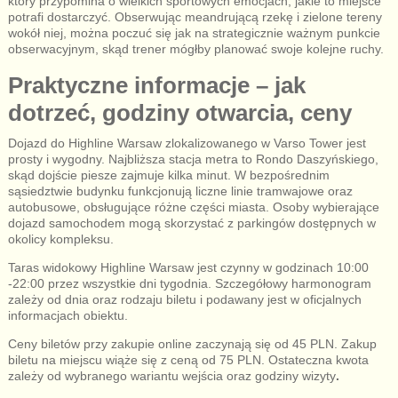
który przypomina o wielkich sportowych emocjach, jakie to miejsce
potrafi dostarczyć. Obserwując meandrującą rzekę i zielone tereny
wokół niej, można poczuć się jak na strategicznie ważnym punkcie
obserwacyjnym, skąd trener mógłby planować swoje kolejne ruchy.
Praktyczne informacje – jak
dotrzeć, godziny otwarcia, ceny
Dojazd do Highline Warsaw zlokalizowanego w Varso Tower jest
prosty i wygodny. Najbliższa stacja metra to Rondo Daszyńskiego,
skąd dojście piesze zajmuje kilka minut. W bezpośrednim
sąsiedztwie budynku funkcjonują liczne linie tramwajowe oraz
autobusowe, obsługujące różne części miasta. Osoby wybierające
dojazd samochodem mogą skorzystać z parkingów dostępnych w
okolicy kompleksu.
Taras widokowy Highline Warsaw jest czynny w godzinach 10:00
-22:00 przez wszystkie dni tygodnia. Szczegółowy harmonogram
zależy od dnia oraz rodzaju biletu i podawany jest w oficjalnych
informacjach obiektu.
Ceny biletów przy zakupie online zaczynają się od 45 PLN. Zakup
biletu na miejscu wiąże się z ceną od 75 PLN. Ostateczna kwota
zależy od wybranego wariantu wejścia oraz godziny wizyty
.