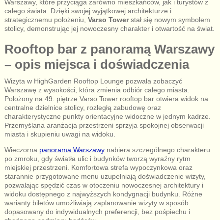
Warszawy, które przyciąga zarówno mieszkańców, jak i turystów z
całego świata. Dzięki swojej wyjątkowej architekturze i
strategicznemu położeniu,
Varso Tower
stał się nowym symbolem
stolicy, demonstrując jej nowoczesny charakter i otwartość na świat.
Rooftop bar z panoramą Warszawy
– opis miejsca i doświadczenia
Wizyta w HighGarden Rooftop Lounge pozwala zobaczyć
Warszawę z wysokości, która zmienia odbiór całego miasta.
Położony na 49. piętrze Varso Tower rooftop bar otwiera widok na
centralne dzielnice stolicy, rozległą zabudowę oraz
charakterystyczne punkty orientacyjne widoczne w jednym kadrze.
Przemyślana aranżacja przestrzeni sprzyja spokojnej obserwacji
miasta i skupieniu uwagi na widoku.
Wieczorna
panorama Warszawy
nabiera szczególnego charakteru
po zmroku, gdy światła ulic i budynków tworzą wyraźny rytm
miejskiej przestrzeni. Komfortowa strefa wypoczynkowa oraz
starannie przygotowane menu uzupełniają doświadczenie wizyty,
pozwalając spędzić czas w otoczeniu nowoczesnej architektury i
widoku dostępnego z najwyższych kondygnacji budynku. Różne
warianty biletów umożliwiają zaplanowanie wizyty w sposób
dopasowany do indywidualnych preferencji, bez pośpiechu i