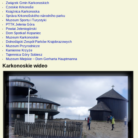
Związek Gmin Karkonoskich
Czeskie Krkonoše
Książnica Karkonoska
Správa Krkonošského národního parku
Muzeum Sportu i Turystyki
PTTK Jelenia Góra
Powiat Jeleniogórski
Dom Spotkań Kopaniec
Muzeum Karkonoskie
Dolnośląski Zespół Parków Krajobrazowych
Muzeum Przyrodnicze
Kamienne Krzyże
Tajemnica Góry Sobiesz
Muzeum Miejskie – Dom Gerharta Hauptmanna
Karkonoskie wideo