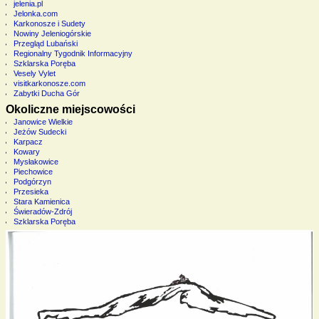
jelenia.pl
Jelonka.com
Karkonosze i Sudety
Nowiny Jeleniogórskie
Przegląd Lubański
Regionalny Tygodnik Informacyjny
Szklarska Poręba
Vesely Vylet
visitkarkonosze.com
Zabytki Ducha Gór
Okoliczne miejscowości
Janowice Wielkie
Jeżów Sudecki
Karpacz
Kowary
Mysłakowice
Piechowice
Podgórzyn
Przesieka
Stara Kamienica
Świeradów-Zdrój
Szklarska Poręba