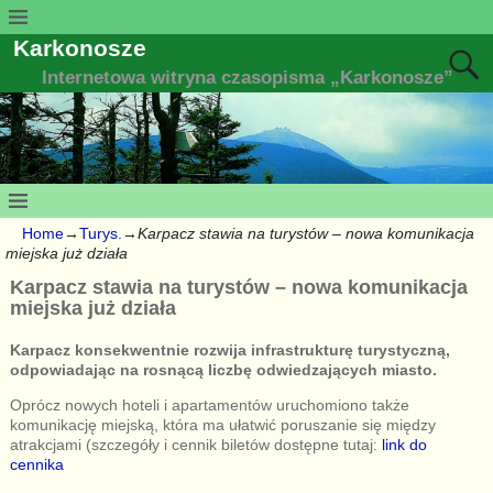
Karkonosze
Internetowa witryna czasopisma „Karkonosze”
Home
→
Turys.
→
Karpacz stawia na turystów – nowa komunikacja
miejska już działa
Karpacz stawia na turystów – nowa komunikacja
miejska już działa
Karpacz konsekwentnie rozwija infrastrukturę turystyczną,
odpowiadając na rosnącą liczbę odwiedzających miasto.
Oprócz nowych hoteli i apartamentów uruchomiono także
komunikację miejską, która ma ułatwić poruszanie się między
atrakcjami (szczegóły i cennik biletów dostępne tutaj:
link do
cennika