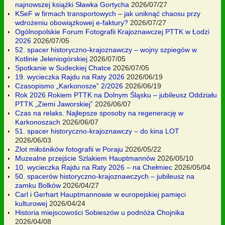
najnowszej książki Sławka Gortycha
2026/07/27
KSeF w firmach transportowych – jak uniknąć chaosu przy
wdrożeniu obowiązkowej e-faktury?
2026/07/27
Ogólnopolskie Forum Fotografii Krajoznawczej PTTK w Łodzi
2026
2026/07/05
52. spacer historyczno-krajoznawczy – wojny szpiegów w
Kotlinie Jeleniogórskiej
2026/07/05
Spotkanie w Sudeckiej Chatce
2026/07/05
19. wycieczka Rajdu na Raty 2026
2026/06/19
Czasopismo „Karkonosze” 2/2026
2026/06/19
Rok 2026 Rokiem PTTK na Dolnym Śląsku – jubileusz Oddziału
PTTK „Ziemi Jaworskiej”
2026/06/07
Czas na relaks. Najlepsze sposoby na regenerację w
Karkonoszach
2026/06/07
51. spacer historyczno-krajoznawczy – do kina LOT
2026/06/03
Zlot miłośników fotografii w Poraju
2026/05/22
Muzealne przejście Szlakiem Hauptmannów
2026/05/10
10. wycieczka Rajdu na Raty 2026 – na Chełmiec
2026/05/04
50. spacerów historyczno-krajoznawczych – jubileusz na
zamku Bolków
2026/04/27
Carl i Gerhart Hauptmannowie w europejskiej pamięci
kulturowej
2026/04/24
Historia miejscowości Sobieszów u podnóża Chojnika
2026/04/08