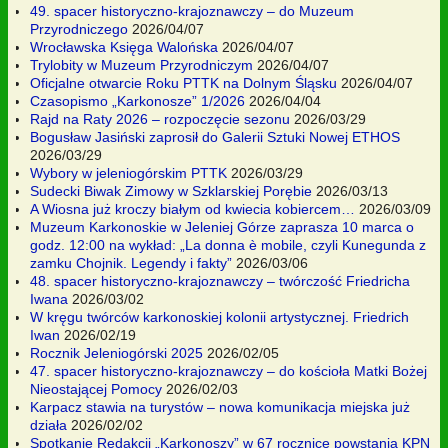
49. spacer historyczno-krajoznawczy – do Muzeum
Przyrodniczego
2026/04/07
Wrocławska Księga Walońska
2026/04/07
Trylobity w Muzeum Przyrodniczym
2026/04/07
Oficjalne otwarcie Roku PTTK na Dolnym Śląsku
2026/04/07
Czasopismo „Karkonosze” 1/2026
2026/04/04
Rajd na Raty 2026 – rozpoczęcie sezonu
2026/03/29
Bogusław Jasiński zaprosił do Galerii Sztuki Nowej ETHOS
2026/03/29
Wybory w jeleniogórskim PTTK
2026/03/29
Sudecki Biwak Zimowy w Szklarskiej Porębie
2026/03/13
A Wiosna już kroczy białym od kwiecia kobiercem…
2026/03/09
Muzeum Karkonoskie w Jeleniej Górze zaprasza 10 marca o
godz. 12:00 na wykład: „La donna è mobile, czyli Kunegunda z
zamku Chojnik. Legendy i fakty”
2026/03/06
48. spacer historyczno-krajoznawczy – twórczość Friedricha
Iwana
2026/03/02
W kręgu twórców karkonoskiej kolonii artystycznej. Friedrich
Iwan
2026/02/19
Rocznik Jeleniogórski 2025
2026/02/05
47. spacer historyczno-krajoznawczy – do kościoła Matki Bożej
Nieostającej Pomocy
2026/02/03
Karpacz stawia na turystów – nowa komunikacja miejska już
działa
2026/02/02
Spotkanie Redakcji „Karkonoszy” w 67 rocznicę powstania KPN