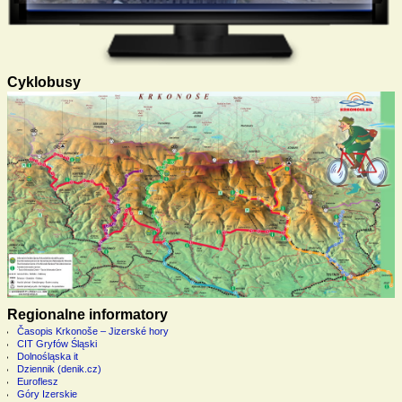
Cyklobusy
Regionalne informatory
Časopis Krkonoše – Jizerské hory
CIT Gryfów Śląski
Dolnośląska it
Dziennik (denik.cz)
Euroflesz
Góry Izerskie