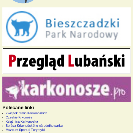
Polecane linki
Związek Gmin Karkonoskich
Czeskie Krkonoše
Książnica Karkonoska
Správa Krkonošského národního parku
Muzeum Sportu i Turystyki