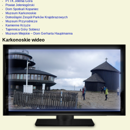
PTTK Jelenia Góra
Powiat Jeleniogórski
Dom Spotkań Kopaniec
Muzeum Karkonoskie
Dolnośląski Zespół Parków Krajobrazowych
Muzeum Przyrodnicze
Kamienne Krzyże
Tajemnica Góry Sobiesz
Muzeum Miejskie – Dom Gerharta Hauptmanna
Karkonoskie wideo