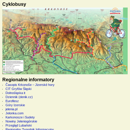
Cyklobusy
Regionalne informatory
Časopis Krkonoše – Jizerské hory
CIT Gryfów Śląski
Dolnośląska it
Dziennik (denik.cz)
Euroflesz
Góry Izerskie
jelenia.pl
Jelonka.com
Karkonosze i Sudety
Nowiny Jeleniogórskie
Przegląd Lubański
Regionalny Tygodnik Informacyjny