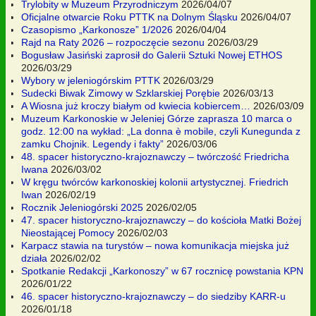
Trylobity w Muzeum Przyrodniczym
2026/04/07
Oficjalne otwarcie Roku PTTK na Dolnym Śląsku
2026/04/07
Czasopismo „Karkonosze” 1/2026
2026/04/04
Rajd na Raty 2026 – rozpoczęcie sezonu
2026/03/29
Bogusław Jasiński zaprosił do Galerii Sztuki Nowej ETHOS
2026/03/29
Wybory w jeleniogórskim PTTK
2026/03/29
Sudecki Biwak Zimowy w Szklarskiej Porębie
2026/03/13
A Wiosna już kroczy białym od kwiecia kobiercem…
2026/03/09
Muzeum Karkonoskie w Jeleniej Górze zaprasza 10 marca o
godz. 12:00 na wykład: „La donna è mobile, czyli Kunegunda z
zamku Chojnik. Legendy i fakty”
2026/03/06
48. spacer historyczno-krajoznawczy – twórczość Friedricha
Iwana
2026/03/02
W kręgu twórców karkonoskiej kolonii artystycznej. Friedrich
Iwan
2026/02/19
Rocznik Jeleniogórski 2025
2026/02/05
47. spacer historyczno-krajoznawczy – do kościoła Matki Bożej
Nieostającej Pomocy
2026/02/03
Karpacz stawia na turystów – nowa komunikacja miejska już
działa
2026/02/02
Spotkanie Redakcji „Karkonoszy” w 67 rocznicę powstania KPN
2026/01/22
46. spacer historyczno-krajoznawczy – do siedziby KARR-u
2026/01/18