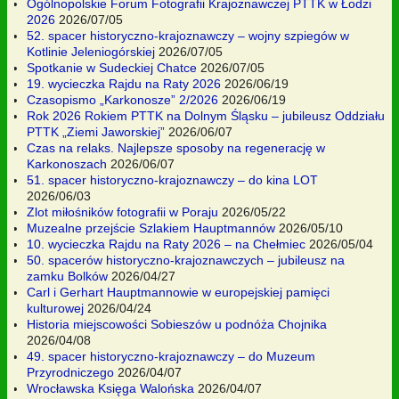
Ogólnopolskie Forum Fotografii Krajoznawczej PTTK w Łodzi
2026
2026/07/05
52. spacer historyczno-krajoznawczy – wojny szpiegów w
Kotlinie Jeleniogórskiej
2026/07/05
Spotkanie w Sudeckiej Chatce
2026/07/05
19. wycieczka Rajdu na Raty 2026
2026/06/19
Czasopismo „Karkonosze” 2/2026
2026/06/19
Rok 2026 Rokiem PTTK na Dolnym Śląsku – jubileusz Oddziału
PTTK „Ziemi Jaworskiej”
2026/06/07
Czas na relaks. Najlepsze sposoby na regenerację w
Karkonoszach
2026/06/07
51. spacer historyczno-krajoznawczy – do kina LOT
2026/06/03
Zlot miłośników fotografii w Poraju
2026/05/22
Muzealne przejście Szlakiem Hauptmannów
2026/05/10
10. wycieczka Rajdu na Raty 2026 – na Chełmiec
2026/05/04
50. spacerów historyczno-krajoznawczych – jubileusz na
zamku Bolków
2026/04/27
Carl i Gerhart Hauptmannowie w europejskiej pamięci
kulturowej
2026/04/24
Historia miejscowości Sobieszów u podnóża Chojnika
2026/04/08
49. spacer historyczno-krajoznawczy – do Muzeum
Przyrodniczego
2026/04/07
Wrocławska Księga Walońska
2026/04/07