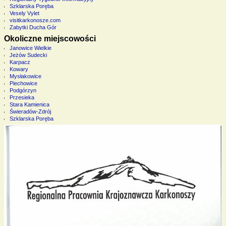
Szklarska Poręba
Vesely Vylet
visitkarkonosze.com
Zabytki Ducha Gór
Okoliczne miejscowości
Janowice Wielkie
Jeżów Sudecki
Karpacz
Kowary
Mysłakowice
Piechowice
Podgórzyn
Przesieka
Stara Kamienica
Świeradów-Zdrój
Szklarska Poręba