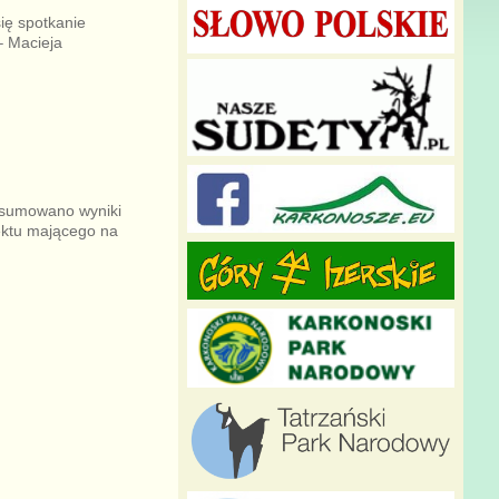
ię spotkanie
– Macieja
dsumowano wyniki
jektu mającego na