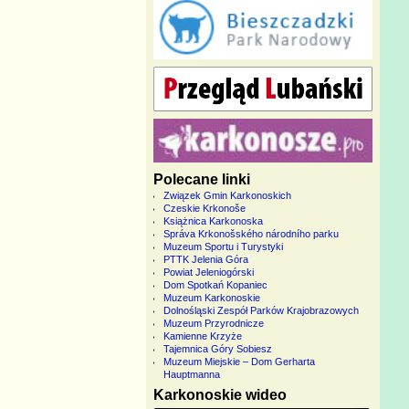
Polecane linki
Związek Gmin Karkonoskich
Czeskie Krkonoše
Książnica Karkonoska
Správa Krkonošského národního parku
Muzeum Sportu i Turystyki
PTTK Jelenia Góra
Powiat Jeleniogórski
Dom Spotkań Kopaniec
Muzeum Karkonoskie
Dolnośląski Zespół Parków Krajobrazowych
Muzeum Przyrodnicze
Kamienne Krzyże
Tajemnica Góry Sobiesz
Muzeum Miejskie – Dom Gerharta
Hauptmanna
Karkonoskie wideo