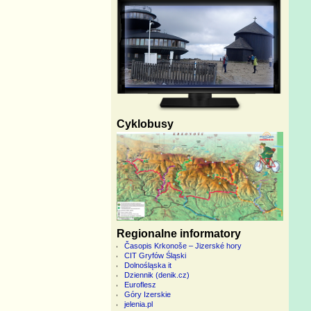
Cyklobusy
Regionalne informatory
Časopis Krkonoše – Jizerské hory
CIT Gryfów Śląski
Dolnośląska it
Dziennik (denik.cz)
Euroflesz
Góry Izerskie
jelenia.pl