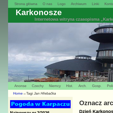
Strona główna
O nas
Logo
Archiwum
Linki
Konta
Karkonosze
Internetowa witryna czasopisma „Kar
Anonse
Czechy
Niemcy
Hist.
Arch.
Gosp.
Poli
Home
→Tagi
Jan Hřebačka
Oznacz ar
Dzień Karkonosz
Najnowszy nr 2/2026