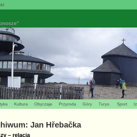
kt
konosze”
tyka
Kultura
Obyczaje
Przyroda
Góry
Turys.
Sport
I
chiwum:
Jan Hřebačka
y – relacja