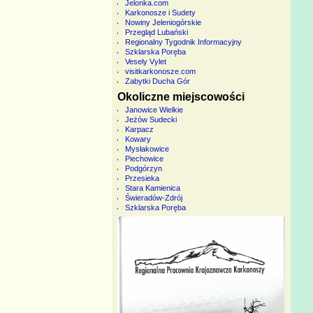
Jelonka.com
Karkonosze i Sudety
Nowiny Jeleniogórskie
Przegląd Lubański
Regionalny Tygodnik Informacyjny
Szklarska Poręba
Vesely Vylet
visitkarkonosze.com
Zabytki Ducha Gór
Okoliczne miejscowości
Janowice Wielkie
Jeżów Sudecki
Karpacz
Kowary
Mysłakowice
Piechowice
Podgórzyn
Przesieka
Stara Kamienica
Świeradów-Zdrój
Szklarska Poręba