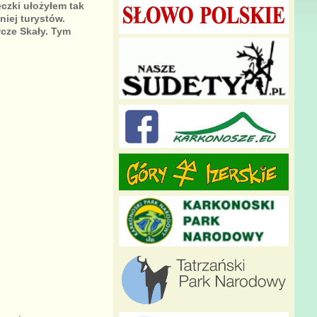
czki ułożyłem tak
niej turystów.
cze Skały. Tym