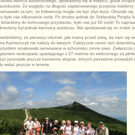
udowa dworca autobusowego, spotkaliśmy się w miejscu, gdzie urząd
autobusów. Ze względu na długość zaplanowanego przejścia mieliśmy
zemawiało za tym, że frekwencja mogła nie być zbyt duża. Okazało się 
cu było nas kilkanaście osób. Po drodze jednak do Szklarskiej Poręby l
 dotarliśmy do końcowego przystanku, było nas już 50 osób! To napraw
adowolony był jednak kierowca autobusu. Nie spodziewał się on zrobić t
iedzieliśmy, że pierwszy odcinek, jaki mamy przed sobą, da nam się w
 Kamieńczyk nie należy do łatwych. Faktycznie zanim tam dotarliśmy, 
wszystkim smakowało serwowane w schronisku zimne piwo. Zwłaszcza 
lądaniem wodospadu spadającego z 27 metrów do widocznego za płot
zyć pozostałe jeszcze kamienne stopnie, którymi pierwotnie prowadził 
dy widać jeszcze w terenie.