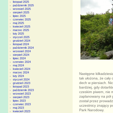
listopad 2025
październik 2025
wrzesień 2025
sierpień 2025
lipiec 2025
czerwiec 2025
maj 2025
kwiecień 2025
marzec 2025
luty 2025
styczeń 2025
grudzień 2024
listopad 2024
październik 2024
wrzesień 2024
sierpień 2024
lipiec 2024
czerwiec 2024
maj 2024
kwiecień 2024
marzec 2024
Następne kilkadziesi
luty 2024
tak ułożona, że cały 
styczeń 2024
dech w piersiach. Ni
grudzień 2023
listopad 2023
bardziej, gdy dotarl
październik 2023
czeskim piwem, nie 
wrzesień 2023
zaplanowany na pół g
sierpień 2023
został przez prowad
lipiec 2023
czerwiec 2023
uczestnicy znający 
maj 2023
Park Narodowy.
kwiecień 2023