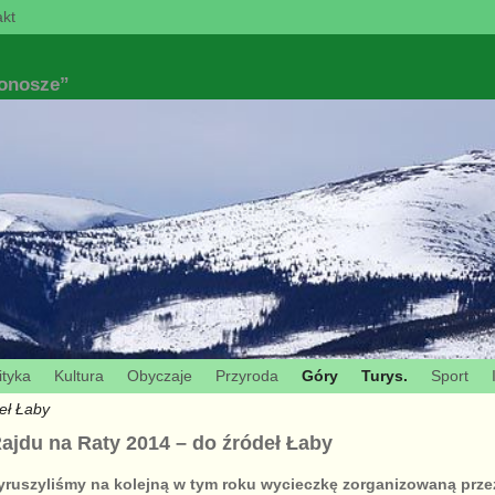
kt
konosze”
ityka
Kultura
Obyczaje
Przyroda
Góry
Turys.
Sport
eł Łaby
ajdu na Raty 2014 – do źródeł Łaby
wyruszyliśmy na kolejną w tym roku wycieczkę zorganizowaną prz