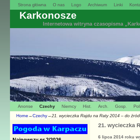
Strona główna
O nas
Logo
Archiwum
Linki
Konta
Karkonosze
Internetowa witryna czasopisma „Kar
Anonse
Czechy
Niemcy
Hist.
Arch.
Gosp.
Pol
Home
→
Czechy
→
21. wycieczka Rajdu na Raty 2014 – do źród
21. wycieczka R
6 lipca 2014 roku 
Najnowszy nr 2/2026