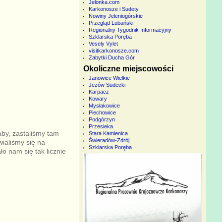
Jelonka.com
Karkonosze i Sudety
Nowiny Jeleniogórskie
Przegląd Lubański
Regionalny Tygodnik Informacyjny
Szklarska Poręba
Vesely Vylet
visitkarkonosze.com
Zabytki Ducha Gór
Okoliczne miejscowości
Janowice Wielkie
Jeżów Sudecki
Karpacz
Kowary
Mysłakowice
Piechowice
Podgórzyn
Przesieka
by, zastaliśmy tam
Stara Kamienica
Świeradów-Zdrój
wialiśmy się na
Szklarska Poręba
o nam się tak licznie