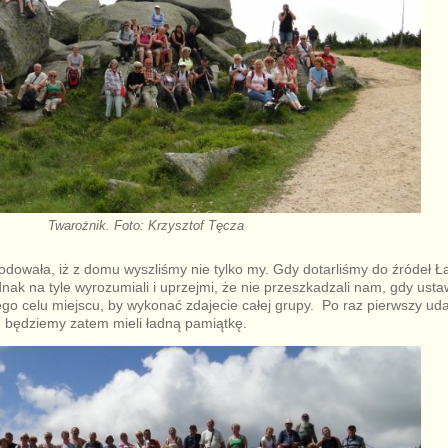
Twarożnik. Foto: Krzysztof Tęcza
owała, iż z domu wyszliśmy nie tylko my. Gdy dotarliśmy do źródeł Ła
jednak na tyle wyrozumiali i uprzejmi, że nie przeszkadzali nam, gdy usta
o celu miejscu, by wykonać zdajecie całej grupy. Po raz pierwszy udał
, będziemy zatem mieli ładną pamiątkę.