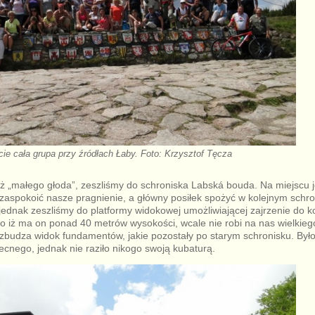
ie cała grupa przy źródłach Łaby. Foto: Krzysztof Tęcza
ż „małego głoda”, zeszliśmy do schroniska Labská bouda. Na miejscu 
 zaspokoić nasze pragnienie, a główny posiłek spożyć w kolejnym schro
jednak zeszliśmy do platformy widokowej umożliwiającej zajrzenie do ko
 iż ma on ponad 40 metrów wysokości, wcale nie robi na nas wielkieg
zbudza widok fundamentów, jakie pozostały po starym schronisku. Był
ecnego, jednak nie raziło nikogo swoją kubaturą.