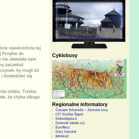
ście nawierzchnia tej
j Porębie do
Cyklobusy
 nie ułatwiała nam
śmy zaczekać
czynek, by mogli iść
i dowiedzieć się
nia szlaku. Trzeba
iałe, że chyba nikogo
Regionalne informatory
Časopis Krkonoše – Jizerské hory
CIT Gryfów Śląski
Dolnośląska it
Dziennik (denik.cz)
Euroflesz
Góry Izerskie
jelenia.pl