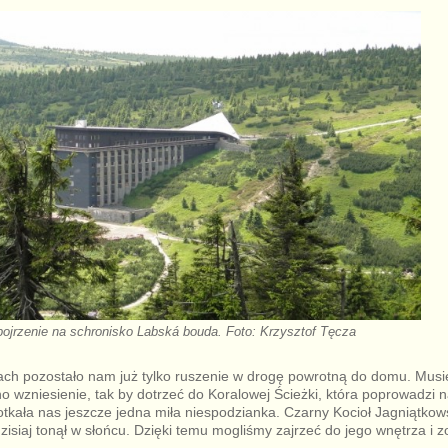
pojrzenie na schronisko Labská bouda. Foto: Krzysztof Tęcza
ach pozostało nam już tylko ruszenie w drogę powrotną do domu. Musi
o wzniesienie, tak by dotrzeć do Koralowej Ścieżki, która poprowadzi 
tkała nas jeszcze jedna miła niespodzianka. Czarny Kocioł Jagniątkows
 dzisiaj tonął w słońcu. Dzięki temu mogliśmy zajrzeć do jego wnętrza i z