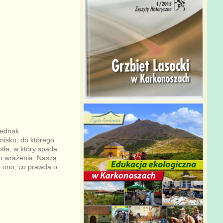
jednak
nisku, do którego
tła, w który spada
o wrażenia. Naszą
o ono, co prawda o