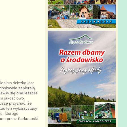
nista ścieżka jest
 dosłownie zapierają
awiły się one jeszcze
rym jakościowo
uszę przyznać, że
Czas ten wykorzystany
o, którego
ane przez Karkonoski