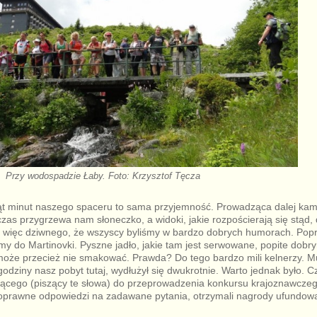
Przy wodospadzie Łaby. Foto: Krzysztof Tęcza
ąt minut naszego spaceru to sama przyjemność. Prowadząca dalej kamie
czas przygrzewa nam słoneczko, a widoki, jakie rozpościerają się stąd,
c więc dziwnego, że wszyscy byliśmy w bardzo dobrych humorach. Popr
iśmy do Martinovki. Pyszne jadło, jakie tam jest serwowane, popite dob
może przecież nie smakować. Prawda? Do tego bardzo mili kelnerzy. M
odziny nasz pobyt tutaj, wydłużył się dwukrotnie. Warto jednak było. 
zącego (piszący te słowa) do przeprowadzenia konkursu krajoznawczeg
poprawne odpowiedzi na zadawane pytania, otrzymali nagrody ufundow