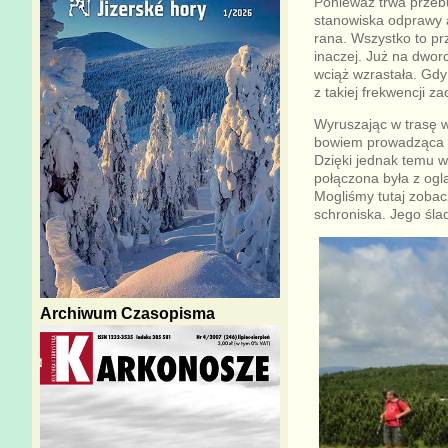
Ponieważ trwa przeb
stanowiska odprawy 
rana. Wszystko to pr
inaczej. Już na dwor
wciąż wzrastała. Gdy
z takiej frekwencji z
Wyruszając w trasę w
bowiem prowadząca na
Dzięki jednak temu 
połączona była z og
Mogliśmy tutaj zobac
schroniska. Jego śla
Archiwum Czasopisma