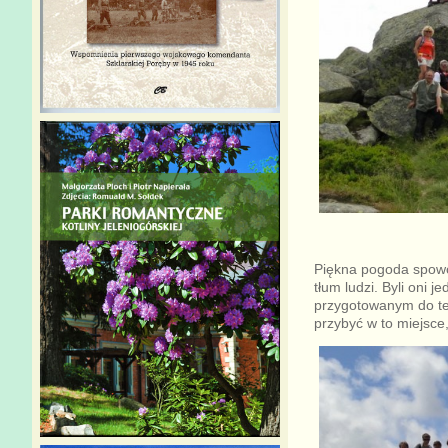
Piękna pogoda spowod
tłum ludzi. Byli oni 
przygotowanym do teg
przybyć w to miejsce