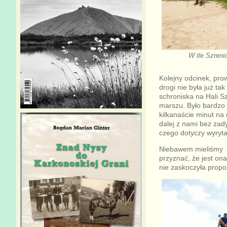
W tle Szreni
Kolejny odcinek, prow
drogi nie była już ta
schroniska na Hali S
marszu. Było bardzo 
kilkanaście minut na 
dalej z nami bez zad
czego dotyczy wyryta
Niebawem mieliśmy ok
przyznać, że jest ona
nie zaskoczyła propo