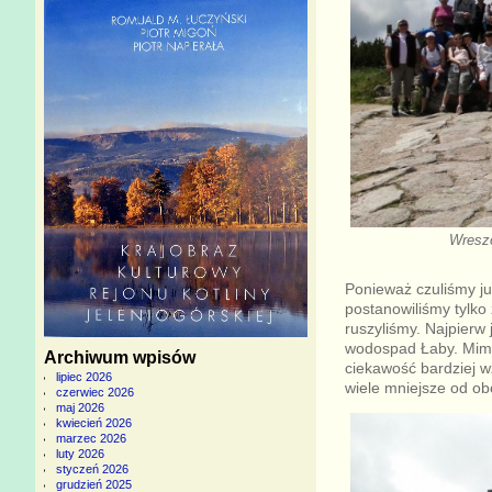
Wreszc
Ponieważ czuliśmy ju
postanowiliśmy tylko
ruszyliśmy. Najpierw 
wodospad Łaby. Mimo
Archiwum wpisów
ciekawość bardziej w
lipiec 2026
wiele mniejsze od ob
czerwiec 2026
maj 2026
kwiecień 2026
marzec 2026
luty 2026
styczeń 2026
grudzień 2025