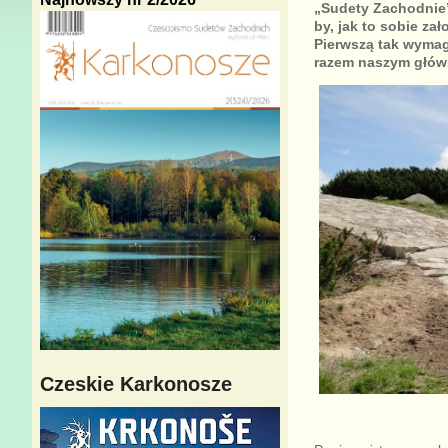
„Sudety Zachodnie”
by, jak to sobie za
Pierwszą tak wymag
razem naszym główn
Czeskie Karkonosze