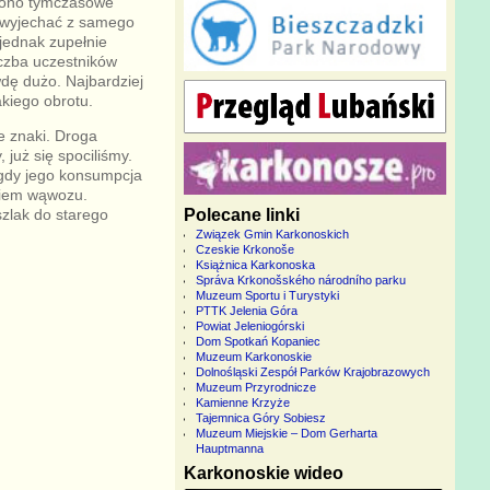
zono tymczasowe
 wyjechać z samego
jednak zupełnie
iczba uczestników
dę dużo. Najbardziej
akiego obrotu.
e znaki. Droga
już się spociliśmy.
gdy jego konsumpcja
kiem wąwozu.
Polecane linki
szlak do starego
Związek Gmin Karkonoskich
Czeskie Krkonoše
Książnica Karkonoska
Správa Krkonošského národního parku
Muzeum Sportu i Turystyki
PTTK Jelenia Góra
Powiat Jeleniogórski
Dom Spotkań Kopaniec
Muzeum Karkonoskie
Dolnośląski Zespół Parków Krajobrazowych
Muzeum Przyrodnicze
Kamienne Krzyże
Tajemnica Góry Sobiesz
Muzeum Miejskie – Dom Gerharta
Hauptmanna
Karkonoskie wideo