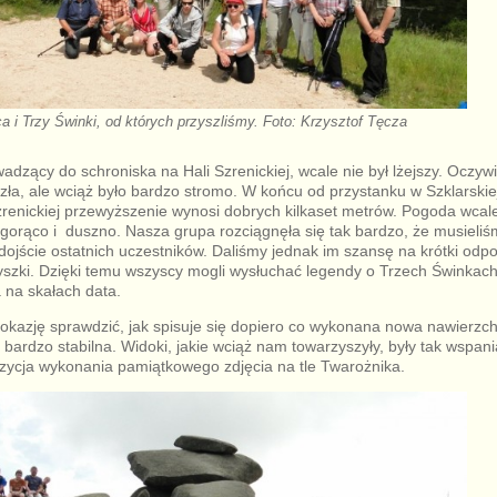
ca i Trzy Świnki, od których przyszliśmy. Foto: Krzysztof Tęcza
adzący do schroniska na Hali Szrenickiej, wcale nie był lżejszy. Oczywi
k zła, ale wciąż było bardzo stromo. W końcu od przystanku w Szklarskie
zrenickiej przewyższenie wynosi dobrych kilkaset metrów. Pogoda wcale
gorąco i duszno. Nasza grupa rozciągnęła się tak bardzo, że musieli
dojście ostatnich uczestników. Daliśmy jednak im szansę na krótki odpo
yszki. Dzięki temu wszyscy mogli wysłuchać legendy o Trzech Świnkach 
 na skałach data.
azję sprawdzić, jak spisuje się dopiero co wykonana nowa nawierzch
 bardzo stabilna. Widoki, jakie wciąż nam towarzyszyły, były tak wspan
zycja wykonania pamiątkowego zdjęcia na tle Twarożnika.