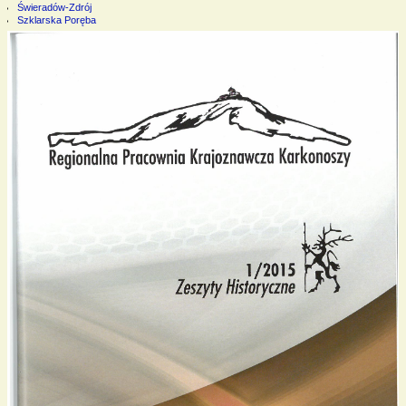
Świeradów-Zdrój
Szklarska Poręba