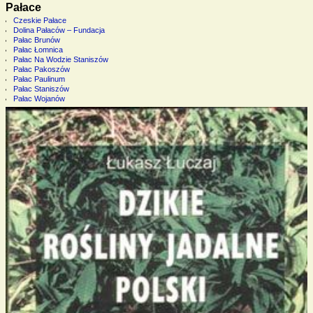
Pałace
Czeskie Pałace
Dolina Pałaców – Fundacja
Pałac Brunów
Pałac Łomnica
Pałac Na Wodzie Staniszów
Pałac Pakoszów
Pałac Paulinum
Pałac Staniszów
Pałac Wojanów