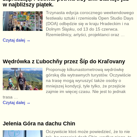
w najbliższy piątek.
Trzynasta edycja corocznego weekendowego
festiwalu sztuki i rzemiosła Open Studio Days
(DOA) odbędzie się w kraju Hradeckim i na
Dolnym Śląsku, od 13 do 15 czerwca.
Rzemieślnicy, artyści, projektanci oraz
…
Czytaj dalej →
Wędrówka z Ľubochňy przez Šíp do Kraľovany
Proponuję kilkunastometrową wędrówkę
górską dla wytrawnych turystów. Oczywiście
na trasę mogą wyruszyć także osoby o
mniejszej kondycji, tyle tylko, że przejście
zajmie im więcej czasu. Nie jest to jednak
trasa
…
Czytaj dalej →
Jelenia Góra na dachu Chin
Oczywiście ktoś może powiedzieć, że to nie