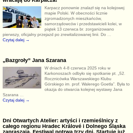
Karpacz ponownie znalazł się na kolejowej
mapie Polski. W obecności licznie
zgromadzonych mieszkańców,
samorządowców i przedstawicieli kolei, w
piątek 13 czerwca br. zorganizowano
pierwszy, oficjalny przejazd po zrewitalizowanej linii. Do
…
Czytaj dalej →
„Bazgroły” Jana Szarana
W dniach 4-8 czerwca 2025 roku w
Karkonoszach odbyło się spotkanie pt. „52.
Rocznicówka Warszawskiego Klubu
Górskiego im. prof. Walerego Goetla”. Była to
okazja do otwarcia kolejnej wystawy Jana
Szarana
…
Czytaj dalej →
Dni Otwartych Atelier: artyści i rzemieślnicy z
całego regionu Hradec Králové i Dolnego Śląska
zapraszają. Festiwal potrwa trzy dni. Startuje już