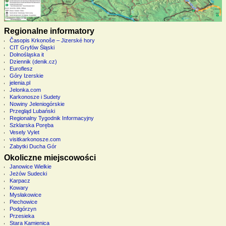
Regionalne informatory
Časopis Krkonoše – Jizerské hory
CIT Gryfów Śląski
Dolnośląska it
Dziennik (denik.cz)
Euroflesz
Góry Izerskie
jelenia.pl
Jelonka.com
Karkonosze i Sudety
Nowiny Jeleniogórskie
Przegląd Lubański
Regionalny Tygodnik Informacyjny
Szklarska Poręba
Vesely Vylet
visitkarkonosze.com
Zabytki Ducha Gór
Okoliczne miejscowości
Janowice Wielkie
Jeżów Sudecki
Karpacz
Kowary
Mysłakowice
Piechowice
Podgórzyn
Przesieka
Stara Kamienica