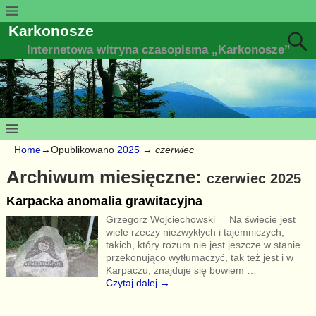
Karkonosze
Internetowa witryna czasopisma „Karkonosze”
Home
→Opublikowano
2025
→
czerwiec
Archiwum miesięczne:
czerwiec 2025
Karpacka anomalia grawitacyjna
Grzegorz Wojciechowski Na świecie jest
wiele rzeczy niezwykłych i tajemniczych,
takich, który rozum nie jest jeszcze w stanie
przekonująco wytłumaczyć, tak też jest i w
Karpaczu, znajduje się bowiem
…
Czytaj dalej →