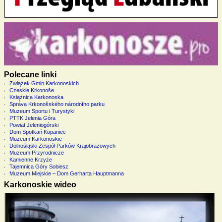
Polecane linki
Związek Gmin Karkonoskich
Czeskie Krkonoše
Książnica Karkonoska
Správa Krkonošského národního parku
Muzeum Sportu i Turystyki
PTTK Jelenia Góra
Powiat Jeleniogórski
Dom Spotkań Kopaniec
Muzeum Karkonoskie
Dolnośląski Zespół Parków Krajobrazowych
Muzeum Przyrodnicze
Kamienne Krzyże
Tajemnica Góry Sobiesz
Muzeum Miejskie – Dom Gerharta Hauptmanna
Karkonoskie wideo