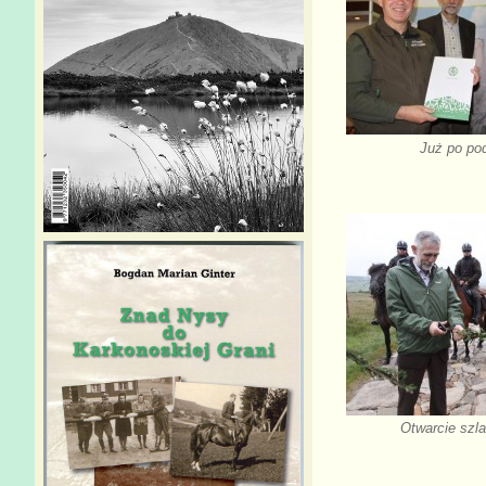
Już po po
Otwarcie szl