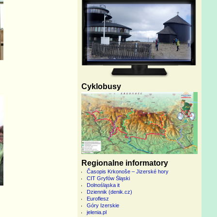
Cyklobusy
Regionalne informatory
Časopis Krkonoše – Jizerské hory
CIT Gryfów Śląski
Dolnośląska it
Dziennik (denik.cz)
Euroflesz
Góry Izerskie
jelenia.pl