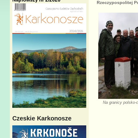
Rzeczypospolitej Po
Na granicy polsko-c
Czeskie Karkonosze