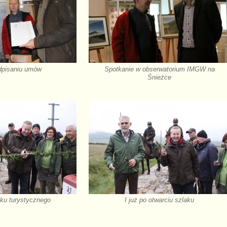
dpisaniu umów
Spotkanie w obserwatorium IMGW na
Śnieżce
aku turystycznego
I już po otwarciu szlaku