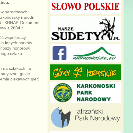
abca.
ków narodowych:
Krkonošský národní
PN i KRNAP. Dokument
wy z 2004 r.
ość współpracy
la innych parków
onoszy honorowi
nego szlaku –
 na szlakach i w
ematyczne, gdzie
rmie ciekawych gier)