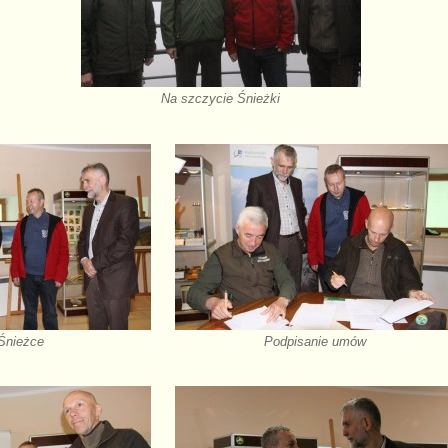
Na szczycie Śnieżki
Śnieżce
Podpisanie umów