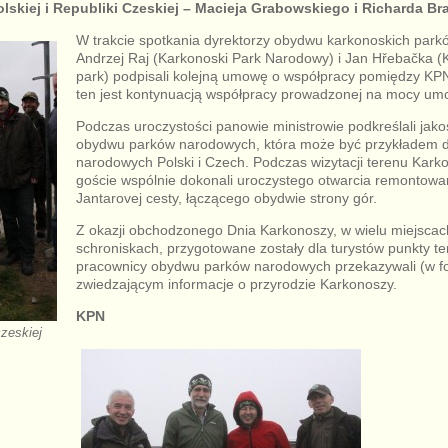
lskiej i Republiki Czeskiej – Macieja Grabowskiego i Richarda Br
W trakcie spotkania dyrektorzy obydwu karkonoskich par
Andrzej Raj (Karkonoski Park Narodowy) i Jan Hřebačka (
park) podpisali kolejną umowę o współpracy pomiędzy K
ten jest kontynuacją współpracy prowadzonej na mocy umo
Podczas uroczystości panowie ministrowie podkreślali jak
obydwu parków narodowych, która może być przykładem d
narodowych Polski i Czech. Podczas wizytacji terenu Kark
goście wspólnie dokonali uroczystego otwarcia remontowa
Jantarovej cesty, łączącego obydwie strony gór.
Z okazji obchodzonego Dnia Karkonoszy, w wielu miejscach
schroniskach, przygotowane zostały dla turystów punkty t
pracownicy obydwu parków narodowych przekazywali (w fo
zwiedzającym informacje o przyrodzie Karkonoszy.
KPN
zeskiej