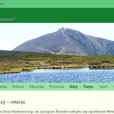
kt
konosze”
ityka
Kultura
Obyczaje
Przyroda
Góry
Turys.
Sport
y – relacja
 w Dniu Karkonoszy, na szczycie Śnieżki odbyło się spotkanie Mi