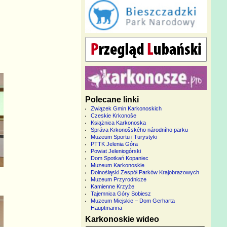
Polecane linki
Związek Gmin Karkonoskich
Czeskie Krkonoše
Książnica Karkonoska
Správa Krkonošského národního parku
Muzeum Sportu i Turystyki
PTTK Jelenia Góra
Powiat Jeleniogórski
Dom Spotkań Kopaniec
Muzeum Karkonoskie
Dolnośląski Zespół Parków Krajobrazowych
Muzeum Przyrodnicze
Kamienne Krzyże
Tajemnica Góry Sobiesz
Muzeum Miejskie – Dom Gerharta
Hauptmanna
Karkonoskie wideo