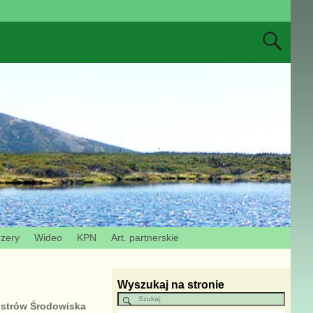
Izery
Wideo
KPN
Art. partnerskie
Wyszukaj na stronie
nistrów Środowiska