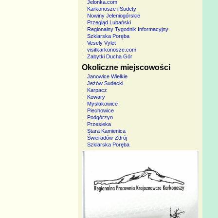
Jelonka.com
Karkonosze i Sudety
Nowiny Jeleniogórskie
Przegląd Lubański
Regionalny Tygodnik Informacyjny
Szklarska Poręba
Vesely Vylet
visitkarkonosze.com
Zabytki Ducha Gór
Okoliczne miejscowości
Janowice Wielkie
Jeżów Sudecki
Karpacz
Kowary
Mysłakowice
Piechowice
Podgórzyn
Przesieka
Stara Kamienica
Świeradów-Zdrój
Szklarska Poręba