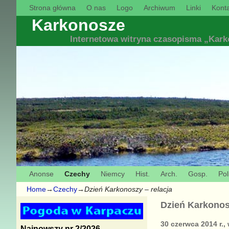
Strona główna
O nas
Logo
Archiwum
Linki
Konta
Karkonosze
Internetowa witryna czasopisma „Kar
Anonse
Czechy
Niemcy
Hist.
Arch.
Gosp.
Pol
Home
→
Czechy
→
Dzień Karkonoszy – relacja
Dzień Karkonosz
30 czerwca 2014 r.,
Najnowszy nr 2/2026