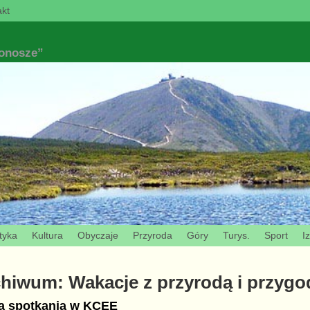
kt
konosze”
tyka
Kultura
Obyczaje
Przyroda
Góry
Turys.
Sport
I
chiwum:
Wakacje z przyrodą i przygo
ą spotkania w KCEE