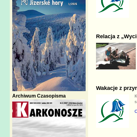
Relacja z „Wyci
Wakacje z przy
Archiwum Czasopisma
K
s
C