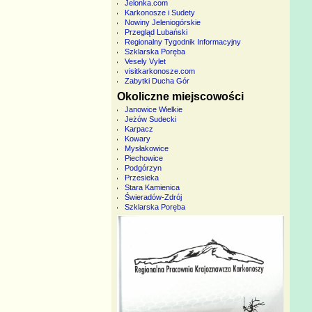
Jelonka.com
Karkonosze i Sudety
Nowiny Jeleniogórskie
Przegląd Lubański
Regionalny Tygodnik Informacyjny
Szklarska Poręba
Vesely Vylet
visitkarkonosze.com
Zabytki Ducha Gór
Okoliczne miejscowości
Janowice Wielkie
Jeżów Sudecki
Karpacz
Kowary
Mysłakowice
Piechowice
Podgórzyn
Przesieka
Stara Kamienica
Świeradów-Zdrój
Szklarska Poręba