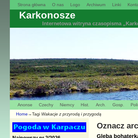
Strona główna
O nas
Logo
Archiwum
Linki
Konta
Karkonosze
Internetowa witryna czasopisma „Kar
Anonse
Czechy
Niemcy
Hist.
Arch.
Gosp.
Poli
Home
→Tagi
Wakacje z przyrodą i przygodą
Oznacz ar
Gleba bohaterk
Najnowszy nr 2/2026