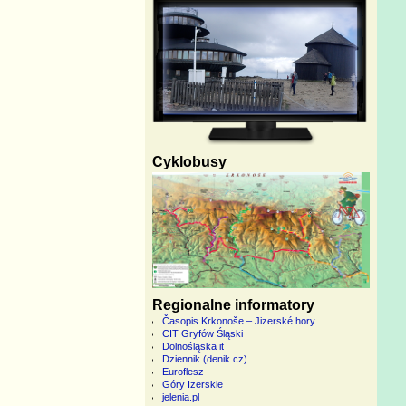
Cyklobusy
Regionalne informatory
Časopis Krkonoše – Jizerské hory
CIT Gryfów Śląski
Dolnośląska it
Dziennik (denik.cz)
Euroflesz
Góry Izerskie
jelenia.pl