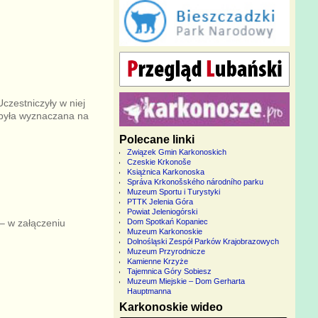
czestniczyły w niej
i była wyznaczana na
Polecane linki
Związek Gmin Karkonoskich
Czeskie Krkonoše
Książnica Karkonoska
Správa Krkonošského národního parku
Muzeum Sportu i Turystyki
PTTK Jelenia Góra
Powiat Jeleniogórski
– w załączeniu
Dom Spotkań Kopaniec
Muzeum Karkonoskie
Dolnośląski Zespół Parków Krajobrazowych
Muzeum Przyrodnicze
Kamienne Krzyże
Tajemnica Góry Sobiesz
Muzeum Miejskie – Dom Gerharta
Hauptmanna
Karkonoskie wideo