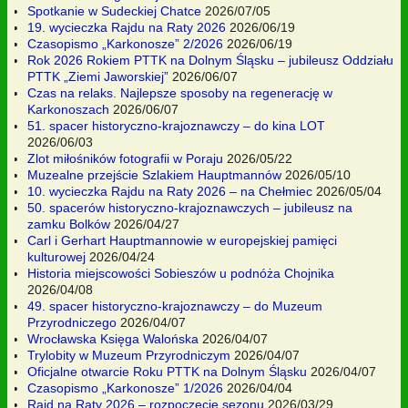
Spotkanie w Sudeckiej Chatce
2026/07/05
19. wycieczka Rajdu na Raty 2026
2026/06/19
Czasopismo „Karkonosze” 2/2026
2026/06/19
Rok 2026 Rokiem PTTK na Dolnym Śląsku – jubileusz Oddziału
PTTK „Ziemi Jaworskiej”
2026/06/07
Czas na relaks. Najlepsze sposoby na regenerację w
Karkonoszach
2026/06/07
51. spacer historyczno-krajoznawczy – do kina LOT
2026/06/03
Zlot miłośników fotografii w Poraju
2026/05/22
Muzealne przejście Szlakiem Hauptmannów
2026/05/10
10. wycieczka Rajdu na Raty 2026 – na Chełmiec
2026/05/04
50. spacerów historyczno-krajoznawczych – jubileusz na
zamku Bolków
2026/04/27
Carl i Gerhart Hauptmannowie w europejskiej pamięci
kulturowej
2026/04/24
Historia miejscowości Sobieszów u podnóża Chojnika
2026/04/08
49. spacer historyczno-krajoznawczy – do Muzeum
Przyrodniczego
2026/04/07
Wrocławska Księga Walońska
2026/04/07
Trylobity w Muzeum Przyrodniczym
2026/04/07
Oficjalne otwarcie Roku PTTK na Dolnym Śląsku
2026/04/07
Czasopismo „Karkonosze” 1/2026
2026/04/04
Rajd na Raty 2026 – rozpoczęcie sezonu
2026/03/29