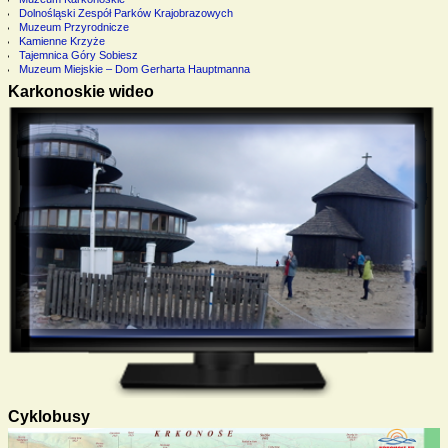
Dolnośląski Zespół Parków Krajobrazowych
Muzeum Przyrodnicze
Kamienne Krzyże
Tajemnica Góry Sobiesz
Muzeum Miejskie – Dom Gerharta Hauptmanna
Karkonoskie wideo
Cyklobusy