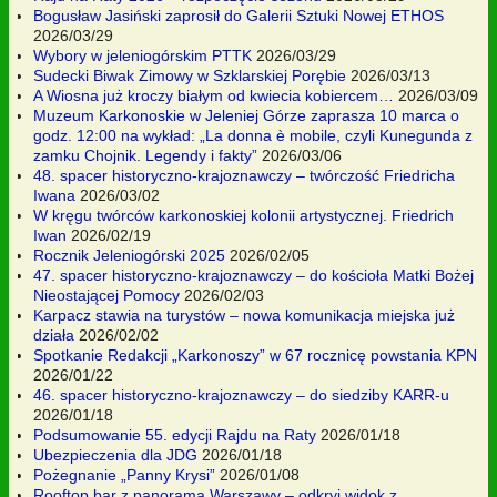
Bogusław Jasiński zaprosił do Galerii Sztuki Nowej ETHOS
2026/03/29
Wybory w jeleniogórskim PTTK
2026/03/29
Sudecki Biwak Zimowy w Szklarskiej Porębie
2026/03/13
A Wiosna już kroczy białym od kwiecia kobiercem…
2026/03/09
Muzeum Karkonoskie w Jeleniej Górze zaprasza 10 marca o
godz. 12:00 na wykład: „La donna è mobile, czyli Kunegunda z
zamku Chojnik. Legendy i fakty”
2026/03/06
48. spacer historyczno-krajoznawczy – twórczość Friedricha
Iwana
2026/03/02
W kręgu twórców karkonoskiej kolonii artystycznej. Friedrich
Iwan
2026/02/19
Rocznik Jeleniogórski 2025
2026/02/05
47. spacer historyczno-krajoznawczy – do kościoła Matki Bożej
Nieostającej Pomocy
2026/02/03
Karpacz stawia na turystów – nowa komunikacja miejska już
działa
2026/02/02
Spotkanie Redakcji „Karkonoszy” w 67 rocznicę powstania KPN
2026/01/22
46. spacer historyczno-krajoznawczy – do siedziby KARR-u
2026/01/18
Podsumowanie 55. edycji Rajdu na Raty
2026/01/18
Ubezpieczenia dla JDG
2026/01/18
Pożegnanie „Panny Krysi”
2026/01/08
Rooftop bar z panoramą Warszawy – odkryj widok z