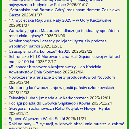
najwyższego budynku w Polsce
2026/01/07
„Schronisko pod Baranią Górą” rodzinnym domem Zdzisława
Gasza
2026/01/07
47. wycieczka Rajdu na Raty 2025 – w Góry Kaczawskie
2026/01/07
Warsztaty jogi na Mazurach – dlaczego to idealny sposób na
reset ciała i głowy?
2026/01/06
Kamiennogórscy i czescy policjanci łączą siły podczas
wspólnych patroli
2025/12/31
Czasopismo „Karkonosze” 4/2025
2025/12/22
Schronisko PTTK Murowaniec na Hali Gąsienicowej w Tatrach
ma już 100 lat
2025/12/17
45. spacer historyczno-krajoznawczy – do Kościoła
Adwentystów Dnia Siódmego
2025/12/04
Nowoczesne aranżacje z oferty producentów od Novodom
2025/12/04
Monitoring lasów pozostaje w gestii państw członkowskich
2025/12/03
Telewizja Lubań już nadaje w Karkonoszach
2025/12/01
Pociągi pojadą do Lwówka Śląskiego i Kowar
2025/11/24
Grzegorz Truchanowicz i Rafał Kotylak w Nowym Rynku
2025/11/21
Spacer Wąwozem Wielki Sokół
2025/11/21
Raki na buty – 7 sytuacji, w których absolutnie musisz je zabrać