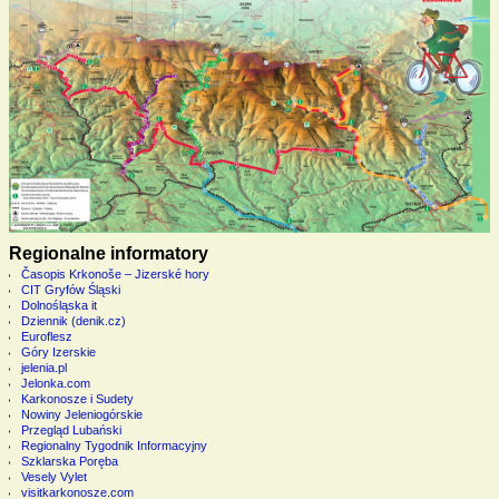
Regionalne informatory
Časopis Krkonoše – Jizerské hory
CIT Gryfów Śląski
Dolnośląska it
Dziennik (denik.cz)
Euroflesz
Góry Izerskie
jelenia.pl
Jelonka.com
Karkonosze i Sudety
Nowiny Jeleniogórskie
Przegląd Lubański
Regionalny Tygodnik Informacyjny
Szklarska Poręba
Vesely Vylet
visitkarkonosze.com