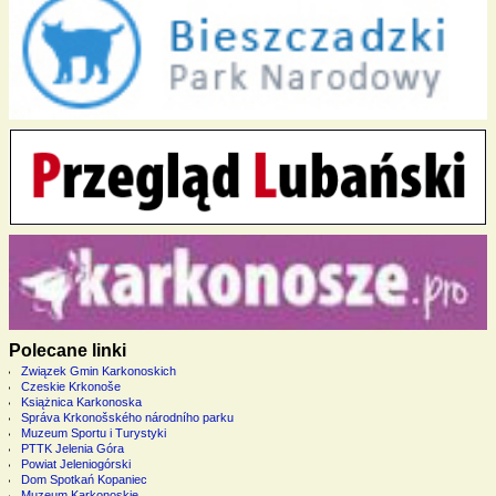
Polecane linki
Związek Gmin Karkonoskich
Czeskie Krkonoše
Książnica Karkonoska
Správa Krkonošského národního parku
Muzeum Sportu i Turystyki
PTTK Jelenia Góra
Powiat Jeleniogórski
Dom Spotkań Kopaniec
Muzeum Karkonoskie