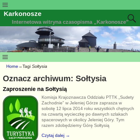
Karkonosze
Internetowa witryna czasopisma „Karkonosze”
Home
→Tagi
Sołtysia
Oznacz archiwum:
Sołtysia
Zaproszenie na Sołtysią
Komisja Krajoznawcza Oddziału PTTK „Sudety
Zachodnie” w Jeleniej Górze zaprasza w
sobotę 12 lipca 2014 roku wszystkich chętnych
na czwartą wycieczkę po dawnych szlakach
spacerowych w okolicy Jeleniej Góry. Tym
razem zdobędziemy Górę Sołtysią
Czytaj dalej →