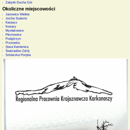
Zabytki Ducha Gór
Okoliczne miejscowości
Janowice Wielkie
Jeżów Sudecki
Karpacz
Kowary
Mysłakowice
Piechowice
Podgórzyn
Przesieka
Stara Kamienica
Świeradów-Zdrój
Szklarska Poręba