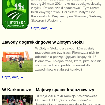
sobotę 24 maja 2014 roku na trzecią wycieczkę
z cyklu „Dawne szlaki spacerowe”. Tym razem
będziemy wędrowali Grzbietem Małym Gór
Kaczawskich. Wejdziemy na Stromiec, Srebrną,
Skowron i Wapienną.
Czytaj dalej →
Zawody dogtrekkingowe w Złotym Stoku
W Złotym Stoku dla zawodników zostały
przygotowane trzy trasy. Pierwsza z nich to
odcinek dla początkujących liczący ok. 15
kilometrów. Kolejna trasa, której przejście nie
stanowi żadnego problemu nawet dla
zawodników o słabszej kondycji
Czytaj dalej →
W Karkonosze – Majowy spacer krajoznawczy
10 maja 2014 roku Komisja Krajoznawcza
Oddziału PTTK „Sudety Zachodnie” w
Jeleniej Górze zorganizowała kolejny spacer