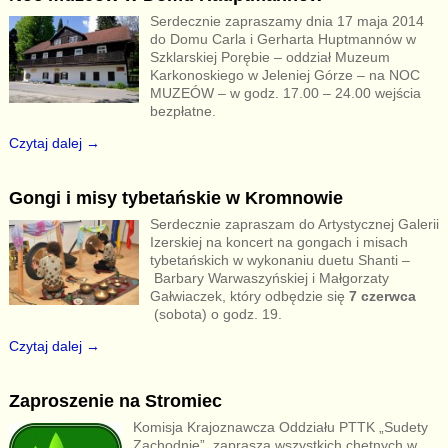
Serdecznie zapraszamy dnia 17 maja 2014
do Domu Carla i Gerharta Huptmannów w
Szklarskiej Porębie – oddział Muzeum
Karkonoskiego w Jeleniej Górze – na NOC
MUZEÓW – w godz. 17.00 – 24.00 wejścia
bezpłatne.
Czytaj dalej →
Gongi i misy tybetańskie w Kromnowie
Serdecznie zapraszam do Artystycznej Galerii
Izerskiej na koncert na gongach i misach
tybetańskich w wykonaniu duetu Shanti –
Barbary Warwaszyńskiej i Małgorzaty
Gałwiaczek, który odbędzie się
7 czerwca
(sobota) o godz. 19.
Czytaj dalej →
Zaproszenie na Stromiec
Komisja Krajoznawcza Oddziału PTTK „Sudety
Zachodnie” zaprasza wszystkich chętnych w