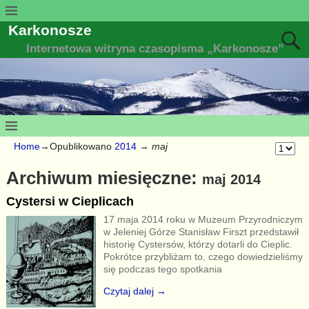
Karkonosze
Internetowa witryna czasopisma „Karkonosze”
Home
→Opublikowano
2014
→
maj
Archiwum miesięczne:
maj 2014
Cystersi w Cieplicach
17 maja 2014 roku w Muzeum Przyrodniczym
w Jeleniej Górze Stanisław Firszt przedstawił
historię Cystersów, którzy dotarli do Cieplic.
Pokrótce przybliżam to, czego dowiedzieliśmy
się podczas tego spotkania
Czytaj dalej →