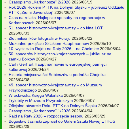
Czasopismo „Karkonosze” 2/2026
2026/06/19
Rok 2026 Rokiem PTTK na Dolnym Śląsku – jubileusz Oddziału
PTTK „Ziemi Jaworskiej”
2026/06/07
Czas na relaks. Najlepsze sposoby na regenerację w
Karkonoszach
2026/06/07
51. spacer historyczno-krajoznawczy – do kina LOT
2026/06/03
Zlot miłośników fotografii w Poraju
2026/05/22
Muzealne przejście Szlakiem Hauptmannów
2026/05/10
10. wycieczka Rajdu na Raty 2026 – na Chełmiec
2026/05/04
50. spacerów historyczno-krajoznawczych – jubileusz na
zamku Bolków
2026/04/27
Carl i Gerhart Hauptmannowie w europejskiej pamięci
kulturowej
2026/04/24
Historia miejscowości Sobieszów u podnóża Chojnika
2026/04/08
49. spacer historyczno-krajoznawczy – do Muzeum
Przyrodniczego
2026/04/07
Wrocławska Księga Walońska
2026/04/07
Trylobity w Muzeum Przyrodniczym
2026/04/07
Oficjalne otwarcie Roku PTTK na Dolnym Śląsku
2026/04/07
Czasopismo „Karkonosze” 1/2026
2026/04/04
Rajd na Raty 2026 – rozpoczęcie sezonu
2026/03/29
Bogusław Jasiński zaprosił do Galerii Sztuki Nowej ETHOS
2026/03/29