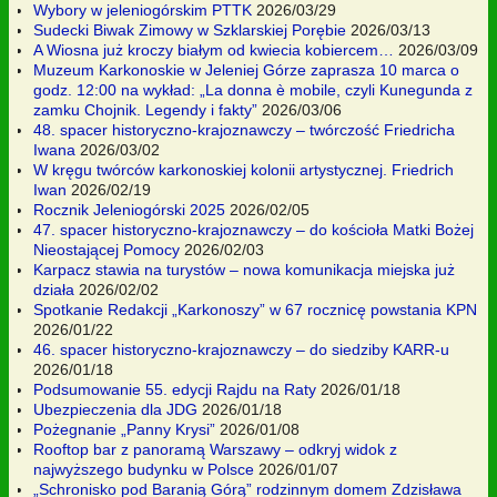
Wybory w jeleniogórskim PTTK
2026/03/29
Sudecki Biwak Zimowy w Szklarskiej Porębie
2026/03/13
A Wiosna już kroczy białym od kwiecia kobiercem…
2026/03/09
Muzeum Karkonoskie w Jeleniej Górze zaprasza 10 marca o
godz. 12:00 na wykład: „La donna è mobile, czyli Kunegunda z
zamku Chojnik. Legendy i fakty”
2026/03/06
48. spacer historyczno-krajoznawczy – twórczość Friedricha
Iwana
2026/03/02
W kręgu twórców karkonoskiej kolonii artystycznej. Friedrich
Iwan
2026/02/19
Rocznik Jeleniogórski 2025
2026/02/05
47. spacer historyczno-krajoznawczy – do kościoła Matki Bożej
Nieostającej Pomocy
2026/02/03
Karpacz stawia na turystów – nowa komunikacja miejska już
działa
2026/02/02
Spotkanie Redakcji „Karkonoszy” w 67 rocznicę powstania KPN
2026/01/22
46. spacer historyczno-krajoznawczy – do siedziby KARR-u
2026/01/18
Podsumowanie 55. edycji Rajdu na Raty
2026/01/18
Ubezpieczenia dla JDG
2026/01/18
Pożegnanie „Panny Krysi”
2026/01/08
Rooftop bar z panoramą Warszawy – odkryj widok z
najwyższego budynku w Polsce
2026/01/07
„Schronisko pod Baranią Górą” rodzinnym domem Zdzisława