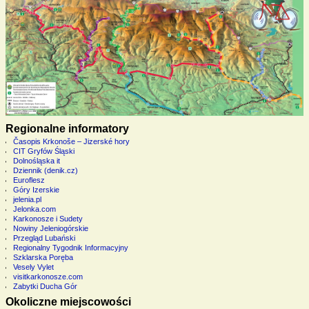
Regionalne informatory
Časopis Krkonoše – Jizerské hory
CIT Gryfów Śląski
Dolnośląska it
Dziennik (denik.cz)
Euroflesz
Góry Izerskie
jelenia.pl
Jelonka.com
Karkonosze i Sudety
Nowiny Jeleniogórskie
Przegląd Lubański
Regionalny Tygodnik Informacyjny
Szklarska Poręba
Vesely Vylet
visitkarkonosze.com
Zabytki Ducha Gór
Okoliczne miejscowości