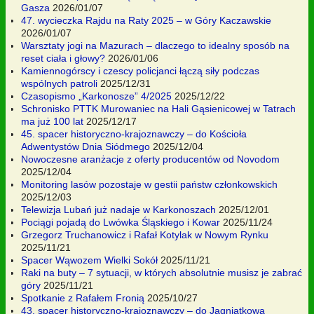
Gasza
2026/01/07
47. wycieczka Rajdu na Raty 2025 – w Góry Kaczawskie
2026/01/07
Warsztaty jogi na Mazurach – dlaczego to idealny sposób na
reset ciała i głowy?
2026/01/06
Kamiennogórscy i czescy policjanci łączą siły podczas
wspólnych patroli
2025/12/31
Czasopismo „Karkonosze” 4/2025
2025/12/22
Schronisko PTTK Murowaniec na Hali Gąsienicowej w Tatrach
ma już 100 lat
2025/12/17
45. spacer historyczno-krajoznawczy – do Kościoła
Adwentystów Dnia Siódmego
2025/12/04
Nowoczesne aranżacje z oferty producentów od Novodom
2025/12/04
Monitoring lasów pozostaje w gestii państw członkowskich
2025/12/03
Telewizja Lubań już nadaje w Karkonoszach
2025/12/01
Pociągi pojadą do Lwówka Śląskiego i Kowar
2025/11/24
Grzegorz Truchanowicz i Rafał Kotylak w Nowym Rynku
2025/11/21
Spacer Wąwozem Wielki Sokół
2025/11/21
Raki na buty – 7 sytuacji, w których absolutnie musisz je zabrać
góry
2025/11/21
Spotkanie z Rafałem Fronią
2025/10/27
43. spacer historyczno-krajoznawczy – do Jagniątkowa