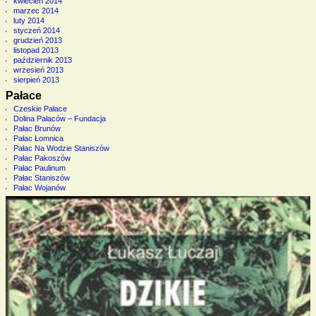
kwiecień 2014
marzec 2014
luty 2014
styczeń 2014
grudzień 2013
listopad 2013
październik 2013
wrzesień 2013
sierpień 2013
Pałace
Czeskie Pałace
Dolina Pałaców – Fundacja
Pałac Brunów
Pałac Łomnica
Pałac Na Wodzie Staniszów
Pałac Pakoszów
Pałac Paulinum
Pałac Staniszów
Pałac Wojanów