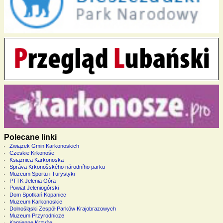
Polecane linki
Związek Gmin Karkonoskich
Czeskie Krkonoše
Książnica Karkonoska
Správa Krkonošského národního parku
Muzeum Sportu i Turystyki
PTTK Jelenia Góra
Powiat Jeleniogórski
Dom Spotkań Kopaniec
Muzeum Karkonoskie
Dolnośląski Zespół Parków Krajobrazowych
Muzeum Przyrodnicze
Kamienne Krzyże