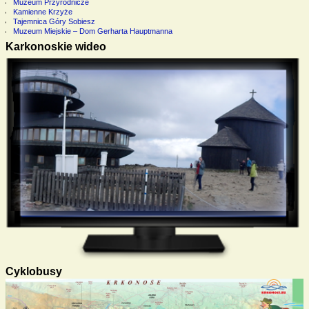
Muzeum Przyrodnicze
Kamienne Krzyże
Tajemnica Góry Sobiesz
Muzeum Miejskie – Dom Gerharta Hauptmanna
Karkonoskie wideo
Cyklobusy