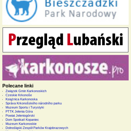
Polecane linki
Związek Gmin Karkonoskich
Czeskie Krkonoše
Książnica Karkonoska
Správa Krkonošského národního parku
Muzeum Sportu i Turystyki
PTTK Jelenia Góra
Powiat Jeleniogórski
Dom Spotkań Kopaniec
Muzeum Karkonoskie
Dolnośląski Zespół Parków Krajobrazowych