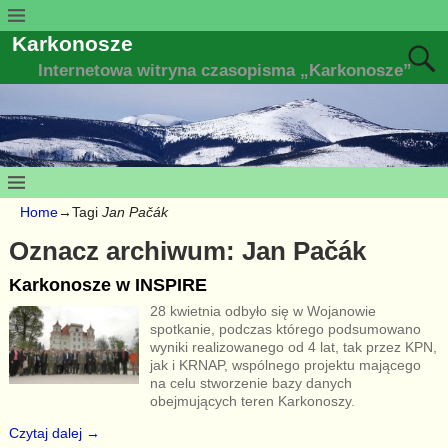
Karkonosze
Internetowa witryna czasopisma „Karkonosze”
Home
→Tagi
Jan Pačák
Oznacz archiwum:
Jan Pačák
Karkonosze w INSPIRE
28 kwietnia odbyło się w Wojanowie
spotkanie, podczas którego podsumowano
wyniki realizowanego od 4 lat, tak przez KPN,
jak i KRNAP, wspólnego projektu mającego
na celu stworzenie bazy danych
obejmujących teren Karkonoszy.
Czytaj dalej →