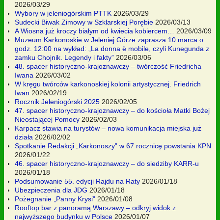
2026/03/29
Wybory w jeleniogórskim PTTK
2026/03/29
Sudecki Biwak Zimowy w Szklarskiej Porębie
2026/03/13
A Wiosna już kroczy białym od kwiecia kobiercem…
2026/03/09
Muzeum Karkonoskie w Jeleniej Górze zaprasza 10 marca o
godz. 12:00 na wykład: „La donna è mobile, czyli Kunegunda z
zamku Chojnik. Legendy i fakty”
2026/03/06
48. spacer historyczno-krajoznawczy – twórczość Friedricha
Iwana
2026/03/02
W kręgu twórców karkonoskiej kolonii artystycznej. Friedrich
Iwan
2026/02/19
Rocznik Jeleniogórski 2025
2026/02/05
47. spacer historyczno-krajoznawczy – do kościoła Matki Bożej
Nieostającej Pomocy
2026/02/03
Karpacz stawia na turystów – nowa komunikacja miejska już
działa
2026/02/02
Spotkanie Redakcji „Karkonoszy” w 67 rocznicę powstania KPN
2026/01/22
46. spacer historyczno-krajoznawczy – do siedziby KARR-u
2026/01/18
Podsumowanie 55. edycji Rajdu na Raty
2026/01/18
Ubezpieczenia dla JDG
2026/01/18
Pożegnanie „Panny Krysi”
2026/01/08
Rooftop bar z panoramą Warszawy – odkryj widok z
najwyższego budynku w Polsce
2026/01/07