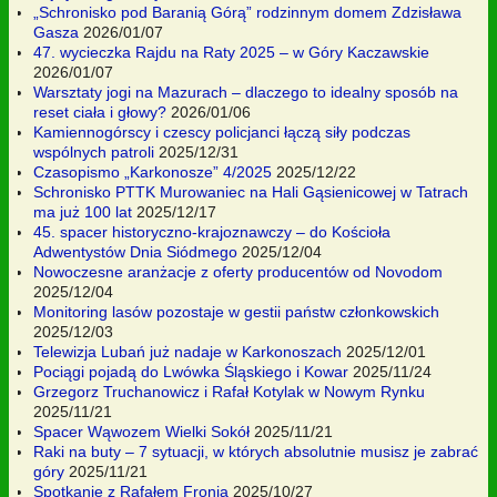
„Schronisko pod Baranią Górą” rodzinnym domem Zdzisława
Gasza
2026/01/07
47. wycieczka Rajdu na Raty 2025 – w Góry Kaczawskie
2026/01/07
Warsztaty jogi na Mazurach – dlaczego to idealny sposób na
reset ciała i głowy?
2026/01/06
Kamiennogórscy i czescy policjanci łączą siły podczas
wspólnych patroli
2025/12/31
Czasopismo „Karkonosze” 4/2025
2025/12/22
Schronisko PTTK Murowaniec na Hali Gąsienicowej w Tatrach
ma już 100 lat
2025/12/17
45. spacer historyczno-krajoznawczy – do Kościoła
Adwentystów Dnia Siódmego
2025/12/04
Nowoczesne aranżacje z oferty producentów od Novodom
2025/12/04
Monitoring lasów pozostaje w gestii państw członkowskich
2025/12/03
Telewizja Lubań już nadaje w Karkonoszach
2025/12/01
Pociągi pojadą do Lwówka Śląskiego i Kowar
2025/11/24
Grzegorz Truchanowicz i Rafał Kotylak w Nowym Rynku
2025/11/21
Spacer Wąwozem Wielki Sokół
2025/11/21
Raki na buty – 7 sytuacji, w których absolutnie musisz je zabrać
góry
2025/11/21
Spotkanie z Rafałem Fronią
2025/10/27