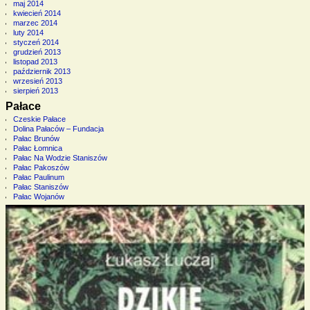
maj 2014
kwiecień 2014
marzec 2014
luty 2014
styczeń 2014
grudzień 2013
listopad 2013
październik 2013
wrzesień 2013
sierpień 2013
Pałace
Czeskie Pałace
Dolina Pałaców – Fundacja
Pałac Brunów
Pałac Łomnica
Pałac Na Wodzie Staniszów
Pałac Pakoszów
Pałac Paulinum
Pałac Staniszów
Pałac Wojanów