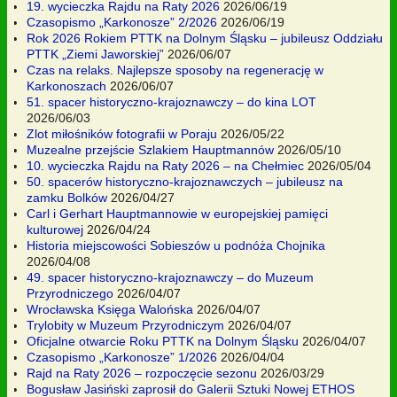
19. wycieczka Rajdu na Raty 2026
2026/06/19
Czasopismo „Karkonosze” 2/2026
2026/06/19
Rok 2026 Rokiem PTTK na Dolnym Śląsku – jubileusz Oddziału
PTTK „Ziemi Jaworskiej”
2026/06/07
Czas na relaks. Najlepsze sposoby na regenerację w
Karkonoszach
2026/06/07
51. spacer historyczno-krajoznawczy – do kina LOT
2026/06/03
Zlot miłośników fotografii w Poraju
2026/05/22
Muzealne przejście Szlakiem Hauptmannów
2026/05/10
10. wycieczka Rajdu na Raty 2026 – na Chełmiec
2026/05/04
50. spacerów historyczno-krajoznawczych – jubileusz na
zamku Bolków
2026/04/27
Carl i Gerhart Hauptmannowie w europejskiej pamięci
kulturowej
2026/04/24
Historia miejscowości Sobieszów u podnóża Chojnika
2026/04/08
49. spacer historyczno-krajoznawczy – do Muzeum
Przyrodniczego
2026/04/07
Wrocławska Księga Walońska
2026/04/07
Trylobity w Muzeum Przyrodniczym
2026/04/07
Oficjalne otwarcie Roku PTTK na Dolnym Śląsku
2026/04/07
Czasopismo „Karkonosze” 1/2026
2026/04/04
Rajd na Raty 2026 – rozpoczęcie sezonu
2026/03/29
Bogusław Jasiński zaprosił do Galerii Sztuki Nowej ETHOS