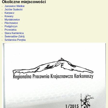
Okoliczne miejscowości
Janowice Wielkie
Jeżów Sudecki
Karpacz
Kowary
Mysłakowice
Piechowice
Podgórzyn
Przesieka
Stara Kamienica
Świeradów-Zdrój
Szklarska Poręba