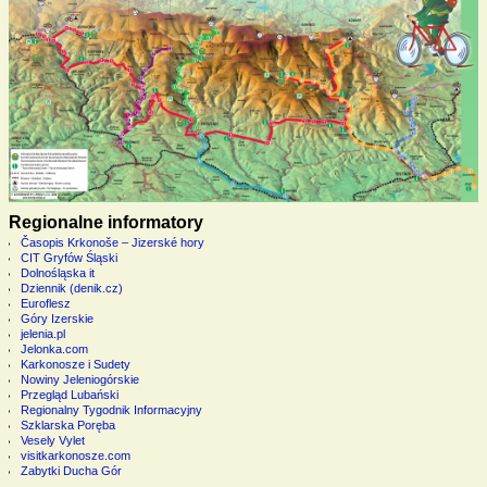
Regionalne informatory
Časopis Krkonoše – Jizerské hory
CIT Gryfów Śląski
Dolnośląska it
Dziennik (denik.cz)
Euroflesz
Góry Izerskie
jelenia.pl
Jelonka.com
Karkonosze i Sudety
Nowiny Jeleniogórskie
Przegląd Lubański
Regionalny Tygodnik Informacyjny
Szklarska Poręba
Vesely Vylet
visitkarkonosze.com
Zabytki Ducha Gór