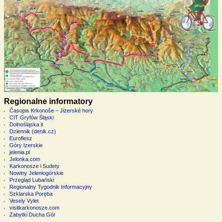
Regionalne informatory
Časopis Krkonoše – Jizerské hory
CIT Gryfów Śląski
Dolnośląska it
Dziennik (denik.cz)
Euroflesz
Góry Izerskie
jelenia.pl
Jelonka.com
Karkonosze i Sudety
Nowiny Jeleniogórskie
Przegląd Lubański
Regionalny Tygodnik Informacyjny
Szklarska Poręba
Vesely Vylet
visitkarkonosze.com
Zabytki Ducha Gór