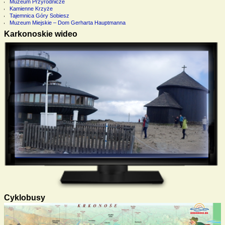
Muzeum Przyrodnicze
Kamienne Krzyże
Tajemnica Góry Sobiesz
Muzeum Miejskie – Dom Gerharta Hauptmanna
Karkonoskie wideo
Cyklobusy