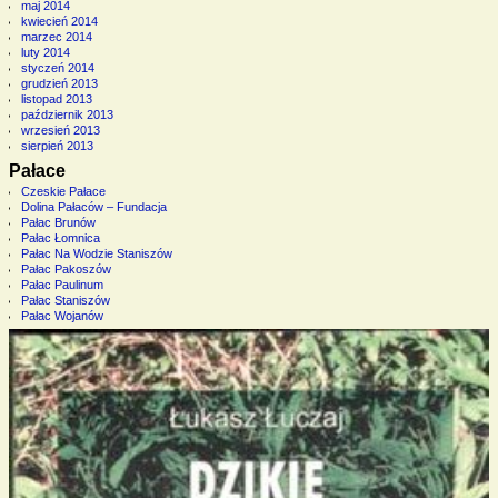
maj 2014
kwiecień 2014
marzec 2014
luty 2014
styczeń 2014
grudzień 2013
listopad 2013
październik 2013
wrzesień 2013
sierpień 2013
Pałace
Czeskie Pałace
Dolina Pałaców – Fundacja
Pałac Brunów
Pałac Łomnica
Pałac Na Wodzie Staniszów
Pałac Pakoszów
Pałac Paulinum
Pałac Staniszów
Pałac Wojanów