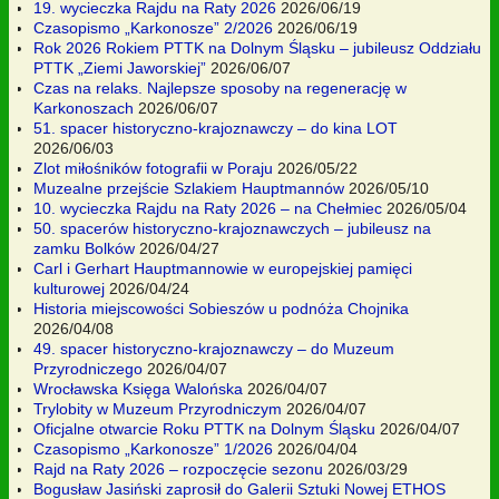
19. wycieczka Rajdu na Raty 2026
2026/06/19
Czasopismo „Karkonosze” 2/2026
2026/06/19
Rok 2026 Rokiem PTTK na Dolnym Śląsku – jubileusz Oddziału
PTTK „Ziemi Jaworskiej”
2026/06/07
Czas na relaks. Najlepsze sposoby na regenerację w
Karkonoszach
2026/06/07
51. spacer historyczno-krajoznawczy – do kina LOT
2026/06/03
Zlot miłośników fotografii w Poraju
2026/05/22
Muzealne przejście Szlakiem Hauptmannów
2026/05/10
10. wycieczka Rajdu na Raty 2026 – na Chełmiec
2026/05/04
50. spacerów historyczno-krajoznawczych – jubileusz na
zamku Bolków
2026/04/27
Carl i Gerhart Hauptmannowie w europejskiej pamięci
kulturowej
2026/04/24
Historia miejscowości Sobieszów u podnóża Chojnika
2026/04/08
49. spacer historyczno-krajoznawczy – do Muzeum
Przyrodniczego
2026/04/07
Wrocławska Księga Walońska
2026/04/07
Trylobity w Muzeum Przyrodniczym
2026/04/07
Oficjalne otwarcie Roku PTTK na Dolnym Śląsku
2026/04/07
Czasopismo „Karkonosze” 1/2026
2026/04/04
Rajd na Raty 2026 – rozpoczęcie sezonu
2026/03/29
Bogusław Jasiński zaprosił do Galerii Sztuki Nowej ETHOS