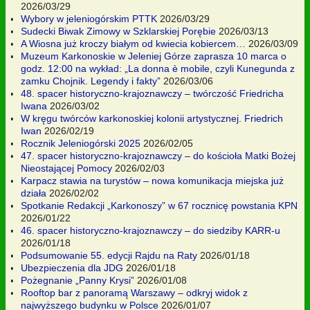
2026/03/29
Wybory w jeleniogórskim PTTK
2026/03/29
Sudecki Biwak Zimowy w Szklarskiej Porębie
2026/03/13
A Wiosna już kroczy białym od kwiecia kobiercem…
2026/03/09
Muzeum Karkonoskie w Jeleniej Górze zaprasza 10 marca o
godz. 12:00 na wykład: „La donna è mobile, czyli Kunegunda z
zamku Chojnik. Legendy i fakty”
2026/03/06
48. spacer historyczno-krajoznawczy – twórczość Friedricha
Iwana
2026/03/02
W kręgu twórców karkonoskiej kolonii artystycznej. Friedrich
Iwan
2026/02/19
Rocznik Jeleniogórski 2025
2026/02/05
47. spacer historyczno-krajoznawczy – do kościoła Matki Bożej
Nieostającej Pomocy
2026/02/03
Karpacz stawia na turystów – nowa komunikacja miejska już
działa
2026/02/02
Spotkanie Redakcji „Karkonoszy” w 67 rocznicę powstania KPN
2026/01/22
46. spacer historyczno-krajoznawczy – do siedziby KARR-u
2026/01/18
Podsumowanie 55. edycji Rajdu na Raty
2026/01/18
Ubezpieczenia dla JDG
2026/01/18
Pożegnanie „Panny Krysi”
2026/01/08
Rooftop bar z panoramą Warszawy – odkryj widok z
najwyższego budynku w Polsce
2026/01/07