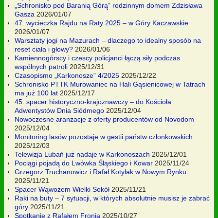
„Schronisko pod Baranią Górą” rodzinnym domem Zdzisława
Gasza
2026/01/07
47. wycieczka Rajdu na Raty 2025 – w Góry Kaczawskie
2026/01/07
Warsztaty jogi na Mazurach – dlaczego to idealny sposób na
reset ciała i głowy?
2026/01/06
Kamiennogórscy i czescy policjanci łączą siły podczas
wspólnych patroli
2025/12/31
Czasopismo „Karkonosze” 4/2025
2025/12/22
Schronisko PTTK Murowaniec na Hali Gąsienicowej w Tatrach
ma już 100 lat
2025/12/17
45. spacer historyczno-krajoznawczy – do Kościoła
Adwentystów Dnia Siódmego
2025/12/04
Nowoczesne aranżacje z oferty producentów od Novodom
2025/12/04
Monitoring lasów pozostaje w gestii państw członkowskich
2025/12/03
Telewizja Lubań już nadaje w Karkonoszach
2025/12/01
Pociągi pojadą do Lwówka Śląskiego i Kowar
2025/11/24
Grzegorz Truchanowicz i Rafał Kotylak w Nowym Rynku
2025/11/21
Spacer Wąwozem Wielki Sokół
2025/11/21
Raki na buty – 7 sytuacji, w których absolutnie musisz je zabrać
góry
2025/11/21
Spotkanie z Rafałem Fronią
2025/10/27