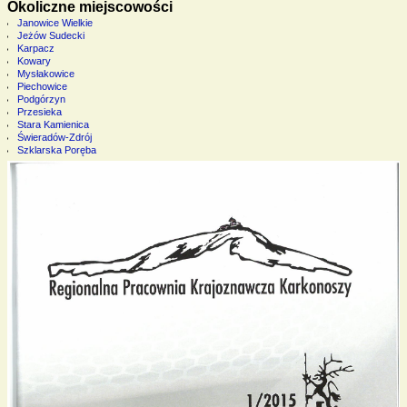
Okoliczne miejscowości
Janowice Wielkie
Jeżów Sudecki
Karpacz
Kowary
Mysłakowice
Piechowice
Podgórzyn
Przesieka
Stara Kamienica
Świeradów-Zdrój
Szklarska Poręba