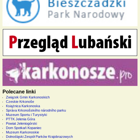
Polecane linki
Związek Gmin Karkonoskich
Czeskie Krkonoše
Książnica Karkonoska
Správa Krkonošského národního parku
Muzeum Sportu i Turystyki
PTTK Jelenia Góra
Powiat Jeleniogórski
Dom Spotkań Kopaniec
Muzeum Karkonoskie
Dolnośląski Zespół Parków Krajobrazowych