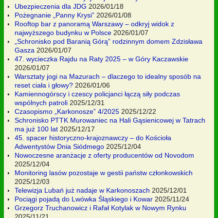
Ubezpieczenia dla JDG
2026/01/18
Pożegnanie „Panny Krysi”
2026/01/08
Rooftop bar z panoramą Warszawy – odkryj widok z
najwyższego budynku w Polsce
2026/01/07
„Schronisko pod Baranią Górą” rodzinnym domem Zdzisława
Gasza
2026/01/07
47. wycieczka Rajdu na Raty 2025 – w Góry Kaczawskie
2026/01/07
Warsztaty jogi na Mazurach – dlaczego to idealny sposób na
reset ciała i głowy?
2026/01/06
Kamiennogórscy i czescy policjanci łączą siły podczas
wspólnych patroli
2025/12/31
Czasopismo „Karkonosze” 4/2025
2025/12/22
Schronisko PTTK Murowaniec na Hali Gąsienicowej w Tatrach
ma już 100 lat
2025/12/17
45. spacer historyczno-krajoznawczy – do Kościoła
Adwentystów Dnia Siódmego
2025/12/04
Nowoczesne aranżacje z oferty producentów od Novodom
2025/12/04
Monitoring lasów pozostaje w gestii państw członkowskich
2025/12/03
Telewizja Lubań już nadaje w Karkonoszach
2025/12/01
Pociągi pojadą do Lwówka Śląskiego i Kowar
2025/11/24
Grzegorz Truchanowicz i Rafał Kotylak w Nowym Rynku
2025/11/21