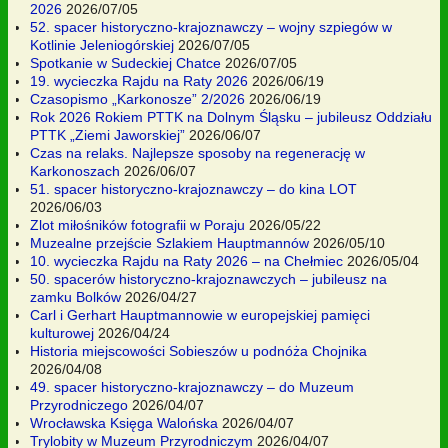
2026
2026/07/05
52. spacer historyczno-krajoznawczy – wojny szpiegów w
Kotlinie Jeleniogórskiej
2026/07/05
Spotkanie w Sudeckiej Chatce
2026/07/05
19. wycieczka Rajdu na Raty 2026
2026/06/19
Czasopismo „Karkonosze” 2/2026
2026/06/19
Rok 2026 Rokiem PTTK na Dolnym Śląsku – jubileusz Oddziału
PTTK „Ziemi Jaworskiej”
2026/06/07
Czas na relaks. Najlepsze sposoby na regenerację w
Karkonoszach
2026/06/07
51. spacer historyczno-krajoznawczy – do kina LOT
2026/06/03
Zlot miłośników fotografii w Poraju
2026/05/22
Muzealne przejście Szlakiem Hauptmannów
2026/05/10
10. wycieczka Rajdu na Raty 2026 – na Chełmiec
2026/05/04
50. spacerów historyczno-krajoznawczych – jubileusz na
zamku Bolków
2026/04/27
Carl i Gerhart Hauptmannowie w europejskiej pamięci
kulturowej
2026/04/24
Historia miejscowości Sobieszów u podnóża Chojnika
2026/04/08
49. spacer historyczno-krajoznawczy – do Muzeum
Przyrodniczego
2026/04/07
Wrocławska Księga Walońska
2026/04/07
Trylobity w Muzeum Przyrodniczym
2026/04/07