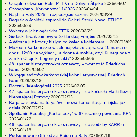
Oficjalne otwarcie Roku PTTK na Dolnym Śląsku
2026/04/07
Czasopismo „Karkonosze” 1/2026
2026/04/04
Rajd na Raty 2026 – rozpoczęcie sezonu
2026/03/29
Bogusław Jasiński zaprosił do Galerii Sztuki Nowej ETHOS
2026/03/29
Wybory w jeleniogórskim PTTK
2026/03/29
Sudecki Biwak Zimowy w Szklarskiej Porębie
2026/03/13
A Wiosna już kroczy białym od kwiecia kobiercem…
2026/03/09
Muzeum Karkonoskie w Jeleniej Górze zaprasza 10 marca o
godz. 12:00 na wykład: „La donna è mobile, czyli Kunegunda z
zamku Chojnik. Legendy i fakty”
2026/03/06
48. spacer historyczno-krajoznawczy – twórczość Friedricha
Iwana
2026/03/02
W kręgu twórców karkonoskiej kolonii artystycznej. Friedrich
Iwan
2026/02/19
Rocznik Jeleniogórski 2025
2026/02/05
47. spacer historyczno-krajoznawczy – do kościoła Matki Bożej
Nieostającej Pomocy
2026/02/03
Karpacz stawia na turystów – nowa komunikacja miejska już
działa
2026/02/02
Spotkanie Redakcji „Karkonoszy” w 67 rocznicę powstania KPN
2026/01/22
46. spacer historyczno-krajoznawczy – do siedziby KARR-u
2026/01/18
Podsumowanie 55. edycji Rajdu na Raty
2026/01/18