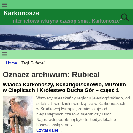
Karkonosze
Internetowa witryna czasopisma „Karkonosze”
Home
→Tagi
Rubical
Oznacz archiwum:
Rubical
Władca Karkonoszy, Schaffgotschowie, Muzeum
w Cieplicach i Królestwo Ducha Gór – część 1
Wszyscy mieszkańcy regionu jeleniogórskiego, od
setek lat, wiedzieli i wiedzą, że w Karkonoszach,
w Środkowej Europie, zamieszkuje od
niepamiętnych czasów, tajemniczy Duch.
Najprawdopodobniej było to kiedyś lokalne
bóstwo, związane z
…
Czytaj dalej →