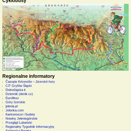
Cyklobusy
Regionalne informatory
Časopis Krkonoše – Jizerské hory
CIT Gryfów Śląski
Dolnośląska it
Dziennik (denik.cz)
Euroflesz
Góry Izerskie
jelenia.pl
Jelonka.com
Karkonosze i Sudety
Nowiny Jeleniogórskie
Przegląd Lubański
Regionalny Tygodnik Informacyjny
Szklarska Poręba