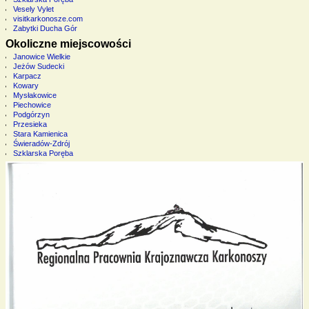
Vesely Vylet
visitkarkonosze.com
Zabytki Ducha Gór
Okoliczne miejscowości
Janowice Wielkie
Jeżów Sudecki
Karpacz
Kowary
Mysłakowice
Piechowice
Podgórzyn
Przesieka
Stara Kamienica
Świeradów-Zdrój
Szklarska Poręba