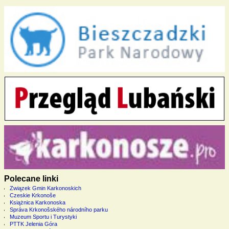
Polecane linki
Związek Gmin Karkonoskich
Czeskie Krkonoše
Książnica Karkonoska
Správa Krkonošského národního parku
Muzeum Sportu i Turystyki
PTTK Jelenia Góra