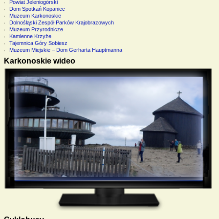
Powiat Jeleniogórski
Dom Spotkań Kopaniec
Muzeum Karkonoskie
Dolnośląski Zespół Parków Krajobrazowych
Muzeum Przyrodnicze
Kamienne Krzyże
Tajemnica Góry Sobiesz
Muzeum Miejskie – Dom Gerharta Hauptmanna
Karkonoskie wideo