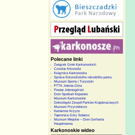
Polecane linki
Związek Gmin Karkonoskich
Czeskie Krkonoše
Książnica Karkonoska
Správa Krkonošského národního parku
Muzeum Sportu i Turystyki
PTTK Jelenia Góra
Powiat Jeleniogórski
Dom Spotkań Kopaniec
Muzeum Karkonoskie
Dolnośląski Zespół Parków Krajobrazowych
Muzeum Przyrodnicze
Kamienne Krzyże
Tajemnica Góry Sobiesz
Muzeum Miejskie – Dom Gerharta
Hauptmanna
Karkonoskie wideo