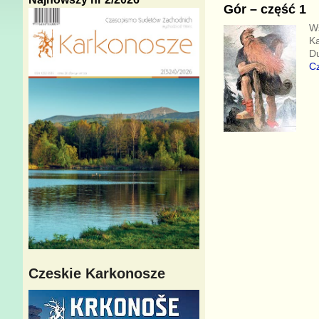
Gór – część 1
Ws
Ka
Du
Cz
Czeskie Karkonosze