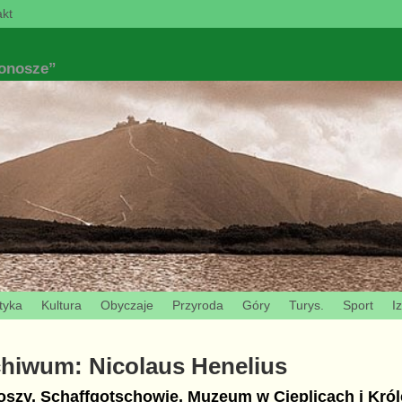
kt
konosze”
tyka
Kultura
Obyczaje
Przyroda
Góry
Turys.
Sport
I
chiwum:
Nicolaus Henelius
szy, Schaffgotschowie, Muzeum w Cieplicach i Kró