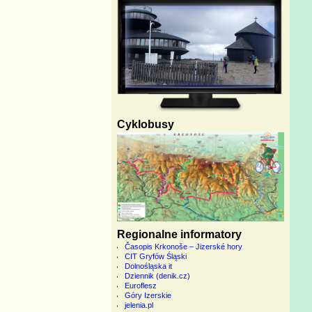
Cyklobusy
Regionalne informatory
Časopis Krkonoše – Jizerské hory
CIT Gryfów Śląski
Dolnośląska it
Dziennik (denik.cz)
Euroflesz
Góry Izerskie
jelenia.pl