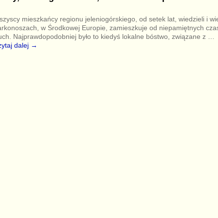
zyscy mieszkańcy regionu jeleniogórskiego, od setek lat, wiedzieli i w
rkonoszach, w Środkowej Europie, zamieszkuje od niepamiętnych cza
ch. Najprawdopodobniej było to kiedyś lokalne bóstwo, związane z
…
ytaj dalej →