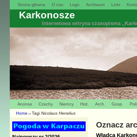
Strona główna
O nas
Logo
Archiwum
Linki
Konta
Karkonosze
Internetowa witryna czasopisma „Kar
Anonse
Czechy
Niemcy
Hist.
Arch.
Gosp.
Poli
Home
→Tagi
Nicolaus Henelius
Oznacz ar
Władca Karkono
Najnowszy nr 2/2026