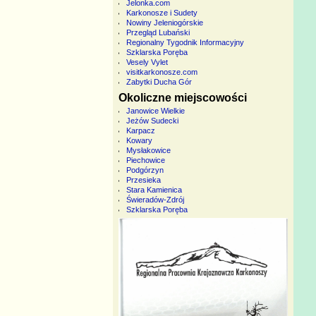
Jelonka.com
Karkonosze i Sudety
Nowiny Jeleniogórskie
Przegląd Lubański
Regionalny Tygodnik Informacyjny
Szklarska Poręba
Vesely Vylet
visitkarkonosze.com
Zabytki Ducha Gór
Okoliczne miejscowości
Janowice Wielkie
Jeżów Sudecki
Karpacz
Kowary
Mysłakowice
Piechowice
Podgórzyn
Przesieka
Stara Kamienica
Świeradów-Zdrój
Szklarska Poręba