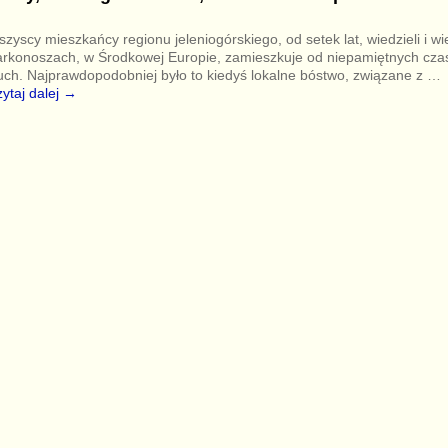
zyscy mieszkańcy regionu jeleniogórskiego, od setek lat, wiedzieli i w
rkonoszach, w Środkowej Europie, zamieszkuje od niepamiętnych cza
ch. Najprawdopodobniej było to kiedyś lokalne bóstwo, związane z
…
ytaj dalej →