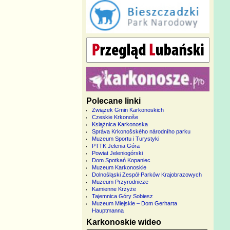
Polecane linki
Związek Gmin Karkonoskich
Czeskie Krkonoše
Książnica Karkonoska
Správa Krkonošského národního parku
Muzeum Sportu i Turystyki
PTTK Jelenia Góra
Powiat Jeleniogórski
Dom Spotkań Kopaniec
Muzeum Karkonoskie
Dolnośląski Zespół Parków Krajobrazowych
Muzeum Przyrodnicze
Kamienne Krzyże
Tajemnica Góry Sobiesz
Muzeum Miejskie – Dom Gerharta
Hauptmanna
Karkonoskie wideo