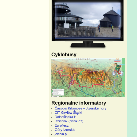
Cyklobusy
Regionalne informatory
Časopis Krkonoše – Jizerské hory
CIT Gryfów Śląski
Dolnośląska it
Dziennik (denik.cz)
Euroflesz
Góry Izerskie
jelenia.pl