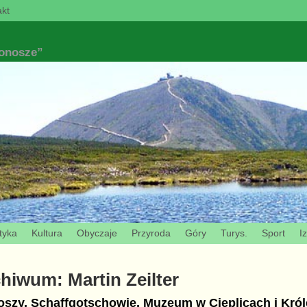
kt
konosze”
tyka
Kultura
Obyczaje
Przyroda
Góry
Turys.
Sport
I
chiwum:
Martin Zeilter
szy, Schaffgotschowie, Muzeum w Cieplicach i Kró