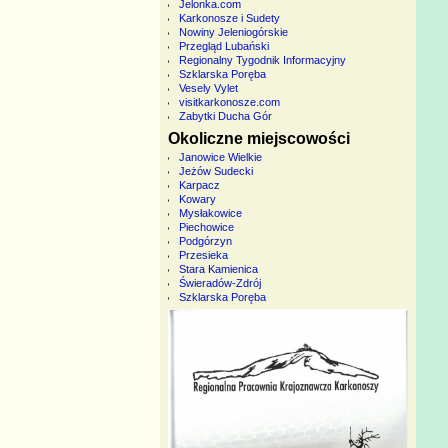
Jelonka.com
Karkonosze i Sudety
Nowiny Jeleniogórskie
Przegląd Lubański
Regionalny Tygodnik Informacyjny
Szklarska Poręba
Vesely Vylet
visitkarkonosze.com
Zabytki Ducha Gór
Okoliczne miejscowości
Janowice Wielkie
Jeżów Sudecki
Karpacz
Kowary
Mysłakowice
Piechowice
Podgórzyn
Przesieka
Stara Kamienica
Świeradów-Zdrój
Szklarska Poręba