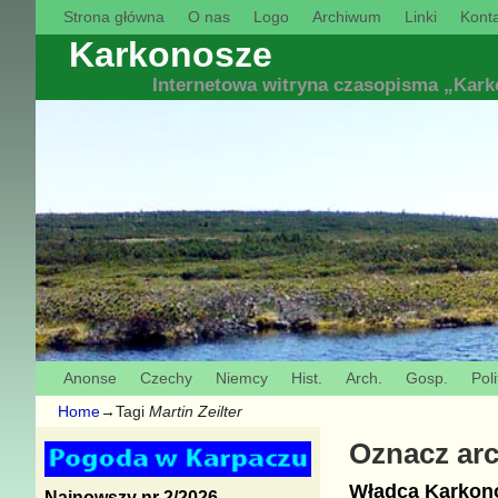
Strona główna
O nas
Logo
Archiwum
Linki
Konta
Karkonosze
Internetowa witryna czasopisma „Kar
Anonse
Czechy
Niemcy
Hist.
Arch.
Gosp.
Poli
Home
→Tagi
Martin Zeilter
Oznacz ar
Władca Karkono
Najnowszy nr 2/2026