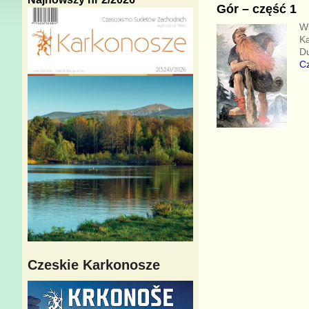
Gór – część 1
Ws
Ka
Du
Cz
Czeskie Karkonosze