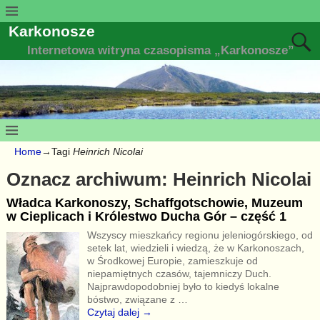
Karkonosze
Internetowa witryna czasopisma „Karkonosze”
Home
→Tagi
Heinrich Nicolai
Oznacz archiwum:
Heinrich Nicolai
Władca Karkonoszy, Schaffgotschowie, Muzeum
w Cieplicach i Królestwo Ducha Gór – część 1
Wszyscy mieszkańcy regionu jeleniogórskiego, od
setek lat, wiedzieli i wiedzą, że w Karkonoszach,
w Środkowej Europie, zamieszkuje od
niepamiętnych czasów, tajemniczy Duch.
Najprawdopodobniej było to kiedyś lokalne
bóstwo, związane z
…
Czytaj dalej →