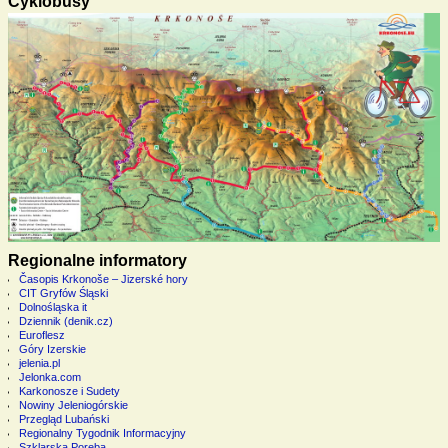
Cyklobusy
Regionalne informatory
Časopis Krkonoše – Jizerské hory
CIT Gryfów Śląski
Dolnośląska it
Dziennik (denik.cz)
Euroflesz
Góry Izerskie
jelenia.pl
Jelonka.com
Karkonosze i Sudety
Nowiny Jeleniogórskie
Przegląd Lubański
Regionalny Tygodnik Informacyjny
Szklarska Poręba