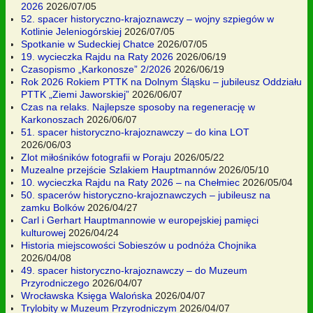
2026
2026/07/05
52. spacer historyczno-krajoznawczy – wojny szpiegów w
Kotlinie Jeleniogórskiej
2026/07/05
Spotkanie w Sudeckiej Chatce
2026/07/05
19. wycieczka Rajdu na Raty 2026
2026/06/19
Czasopismo „Karkonosze” 2/2026
2026/06/19
Rok 2026 Rokiem PTTK na Dolnym Śląsku – jubileusz Oddziału
PTTK „Ziemi Jaworskiej”
2026/06/07
Czas na relaks. Najlepsze sposoby na regenerację w
Karkonoszach
2026/06/07
51. spacer historyczno-krajoznawczy – do kina LOT
2026/06/03
Zlot miłośników fotografii w Poraju
2026/05/22
Muzealne przejście Szlakiem Hauptmannów
2026/05/10
10. wycieczka Rajdu na Raty 2026 – na Chełmiec
2026/05/04
50. spacerów historyczno-krajoznawczych – jubileusz na
zamku Bolków
2026/04/27
Carl i Gerhart Hauptmannowie w europejskiej pamięci
kulturowej
2026/04/24
Historia miejscowości Sobieszów u podnóża Chojnika
2026/04/08
49. spacer historyczno-krajoznawczy – do Muzeum
Przyrodniczego
2026/04/07
Wrocławska Księga Walońska
2026/04/07
Trylobity w Muzeum Przyrodniczym
2026/04/07