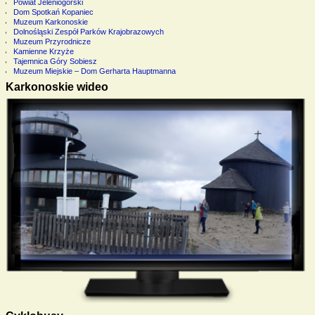
Powiat Jeleniogórski
Dom Spotkań Kopaniec
Muzeum Karkonoskie
Dolnośląski Zespół Parków Krajobrazowych
Muzeum Przyrodnicze
Kamienne Krzyże
Tajemnica Góry Sobiesz
Muzeum Miejskie – Dom Gerharta Hauptmanna
Karkonoskie wideo