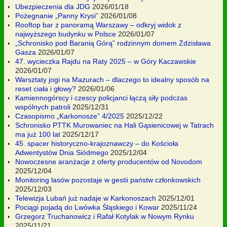
Ubezpieczenia dla JDG
2026/01/18
Pożegnanie „Panny Krysi”
2026/01/08
Rooftop bar z panoramą Warszawy – odkryj widok z
najwyższego budynku w Polsce
2026/01/07
„Schronisko pod Baranią Górą” rodzinnym domem Zdzisława
Gasza
2026/01/07
47. wycieczka Rajdu na Raty 2025 – w Góry Kaczawskie
2026/01/07
Warsztaty jogi na Mazurach – dlaczego to idealny sposób na
reset ciała i głowy?
2026/01/06
Kamiennogórscy i czescy policjanci łączą siły podczas
wspólnych patroli
2025/12/31
Czasopismo „Karkonosze” 4/2025
2025/12/22
Schronisko PTTK Murowaniec na Hali Gąsienicowej w Tatrach
ma już 100 lat
2025/12/17
45. spacer historyczno-krajoznawczy – do Kościoła
Adwentystów Dnia Siódmego
2025/12/04
Nowoczesne aranżacje z oferty producentów od Novodom
2025/12/04
Monitoring lasów pozostaje w gestii państw członkowskich
2025/12/03
Telewizja Lubań już nadaje w Karkonoszach
2025/12/01
Pociągi pojadą do Lwówka Śląskiego i Kowar
2025/11/24
Grzegorz Truchanowicz i Rafał Kotylak w Nowym Rynku
2025/11/21