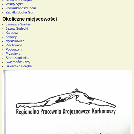
Vesely Vylet
visitkarkonosze.com
Zabytki Ducha Gór
Okoliczne miejscowości
Janowice Wielkie
Jeżów Sudecki
Karpacz
Kowary
Mysłakowice
Piechowice
Podgórzyn
Przesieka
Stara Kamienica
Świeradów-Zdrój
Szklarska Poręba