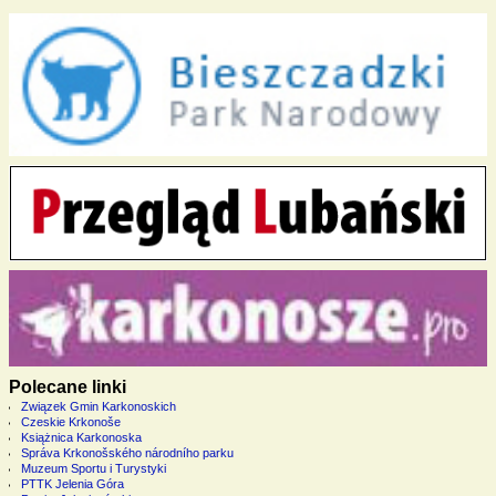
Polecane linki
Związek Gmin Karkonoskich
Czeskie Krkonoše
Książnica Karkonoska
Správa Krkonošského národního parku
Muzeum Sportu i Turystyki
PTTK Jelenia Góra