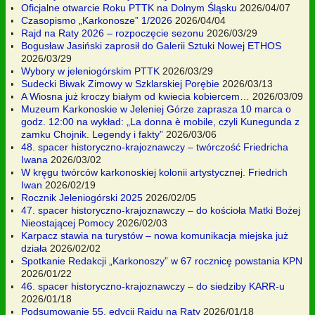
Oficjalne otwarcie Roku PTTK na Dolnym Śląsku
2026/04/07
Czasopismo „Karkonosze” 1/2026
2026/04/04
Rajd na Raty 2026 – rozpoczęcie sezonu
2026/03/29
Bogusław Jasiński zaprosił do Galerii Sztuki Nowej ETHOS
2026/03/29
Wybory w jeleniogórskim PTTK
2026/03/29
Sudecki Biwak Zimowy w Szklarskiej Porębie
2026/03/13
A Wiosna już kroczy białym od kwiecia kobiercem…
2026/03/09
Muzeum Karkonoskie w Jeleniej Górze zaprasza 10 marca o
godz. 12:00 na wykład: „La donna è mobile, czyli Kunegunda z
zamku Chojnik. Legendy i fakty”
2026/03/06
48. spacer historyczno-krajoznawczy – twórczość Friedricha
Iwana
2026/03/02
W kręgu twórców karkonoskiej kolonii artystycznej. Friedrich
Iwan
2026/02/19
Rocznik Jeleniogórski 2025
2026/02/05
47. spacer historyczno-krajoznawczy – do kościoła Matki Bożej
Nieostającej Pomocy
2026/02/03
Karpacz stawia na turystów – nowa komunikacja miejska już
działa
2026/02/02
Spotkanie Redakcji „Karkonoszy” w 67 rocznicę powstania KPN
2026/01/22
46. spacer historyczno-krajoznawczy – do siedziby KARR-u
2026/01/18
Podsumowanie 55. edycji Rajdu na Raty
2026/01/18