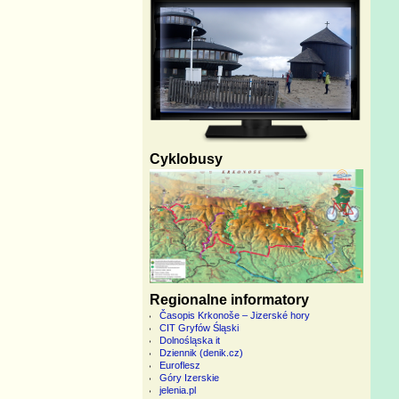
Cyklobusy
Regionalne informatory
Časopis Krkonoše – Jizerské hory
CIT Gryfów Śląski
Dolnośląska it
Dziennik (denik.cz)
Euroflesz
Góry Izerskie
jelenia.pl