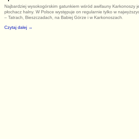
Najbardziej wysokogórskim gatunkiem wśród awifauny Karkonoszy j
płochacz halny. W Polsce występuje on regularnie tylko w najwyższ
– Tatrach, Bieszczadach, na Babiej Górze i w Karkonoszach.
Czytaj dalej →