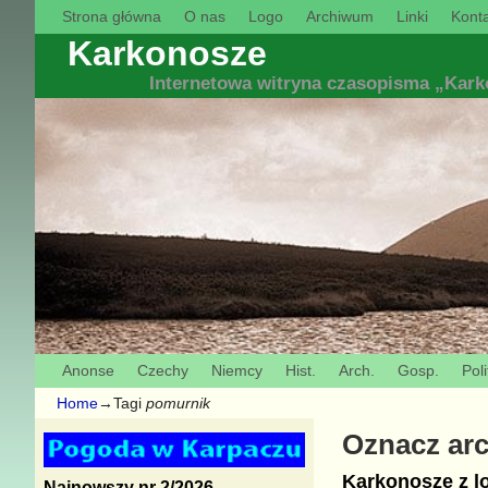
Strona główna
O nas
Logo
Archiwum
Linki
Konta
Karkonosze
Internetowa witryna czasopisma „Kar
Anonse
Czechy
Niemcy
Hist.
Arch.
Gosp.
Poli
Home
→Tagi
pomurnik
Oznacz ar
Karkonosze z lo
Najnowszy nr 2/2026