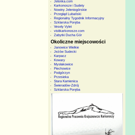
Jelonka.com
Karkonosze i Sudety
Nowiny Jeleniogórskie
Przegląd Lubański
Regionalny Tygodnik Informacyjny
Szklarska Poręba
Vesely Vylet
visitkarkonosze.com
Zabytki Ducha Gór
Okoliczne miejscowości
Janowice Wielkie
Jeżów Sudecki
Karpacz
Kowary
Mysłakowice
Piechowice
Podgórzyn
Przesieka
Stara Kamienica
Świeradów-Zdrój
Szklarska Poręba