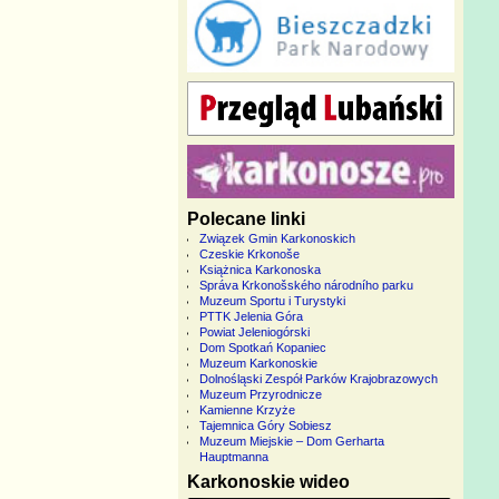
Polecane linki
Związek Gmin Karkonoskich
Czeskie Krkonoše
Książnica Karkonoska
Správa Krkonošského národního parku
Muzeum Sportu i Turystyki
PTTK Jelenia Góra
Powiat Jeleniogórski
Dom Spotkań Kopaniec
Muzeum Karkonoskie
Dolnośląski Zespół Parków Krajobrazowych
Muzeum Przyrodnicze
Kamienne Krzyże
Tajemnica Góry Sobiesz
Muzeum Miejskie – Dom Gerharta
Hauptmanna
Karkonoskie wideo