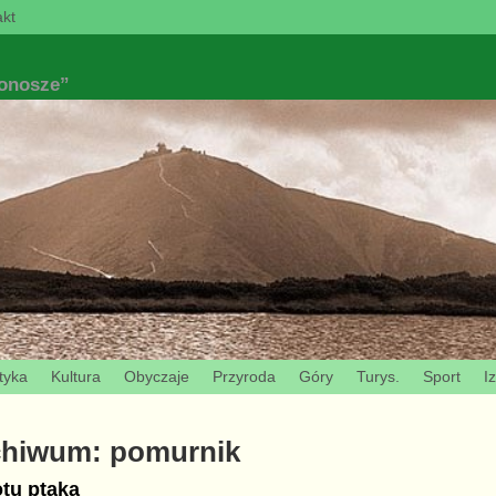
kt
konosze”
tyka
Kultura
Obyczaje
Przyroda
Góry
Turys.
Sport
I
chiwum:
pomurnik
tu ptaka