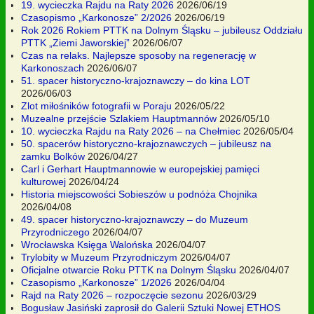
19. wycieczka Rajdu na Raty 2026
2026/06/19
Czasopismo „Karkonosze” 2/2026
2026/06/19
Rok 2026 Rokiem PTTK na Dolnym Śląsku – jubileusz Oddziału
PTTK „Ziemi Jaworskiej”
2026/06/07
Czas na relaks. Najlepsze sposoby na regenerację w
Karkonoszach
2026/06/07
51. spacer historyczno-krajoznawczy – do kina LOT
2026/06/03
Zlot miłośników fotografii w Poraju
2026/05/22
Muzealne przejście Szlakiem Hauptmannów
2026/05/10
10. wycieczka Rajdu na Raty 2026 – na Chełmiec
2026/05/04
50. spacerów historyczno-krajoznawczych – jubileusz na
zamku Bolków
2026/04/27
Carl i Gerhart Hauptmannowie w europejskiej pamięci
kulturowej
2026/04/24
Historia miejscowości Sobieszów u podnóża Chojnika
2026/04/08
49. spacer historyczno-krajoznawczy – do Muzeum
Przyrodniczego
2026/04/07
Wrocławska Księga Walońska
2026/04/07
Trylobity w Muzeum Przyrodniczym
2026/04/07
Oficjalne otwarcie Roku PTTK na Dolnym Śląsku
2026/04/07
Czasopismo „Karkonosze” 1/2026
2026/04/04
Rajd na Raty 2026 – rozpoczęcie sezonu
2026/03/29
Bogusław Jasiński zaprosił do Galerii Sztuki Nowej ETHOS