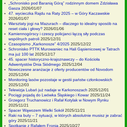
„Schronisko pod Baranią Górą” rodzinnym domem Zdzisława
Gasza
2026/01/07
47. wycieczka Rajdu na Raty 2025 – w Góry Kaczawskie
2026/01/07
Warsztaty jogi na Mazurach – dlaczego to idealny sposób na
reset ciała i głowy?
2026/01/06
Kamiennogórscy i czescy policjanci łączą siły podczas
wspólnych patroli
2025/12/31
Czasopismo „Karkonosze” 4/2025
2025/12/22
Schronisko PTTK Murowaniec na Hali Gąsienicowej w Tatrach
ma już 100 lat
2025/12/17
45. spacer historyczno-krajoznawczy – do Kościoła
Adwentystów Dnia Siódmego
2025/12/04
Nowoczesne aranżacje z oferty producentów od Novodom
2025/12/04
Monitoring lasów pozostaje w gestii państw członkowskich
2025/12/03
Telewizja Lubań już nadaje w Karkonoszach
2025/12/01
Pociągi pojadą do Lwówka Śląskiego i Kowar
2025/11/24
Grzegorz Truchanowicz i Rafał Kotylak w Nowym Rynku
2025/11/21
Spacer Wąwozem Wielki Sokół
2025/11/21
Raki na buty – 7 sytuacji, w których absolutnie musisz je zabrać
góry
2025/11/21
Spotkanie z Rafałem Fronią
2025/10/27