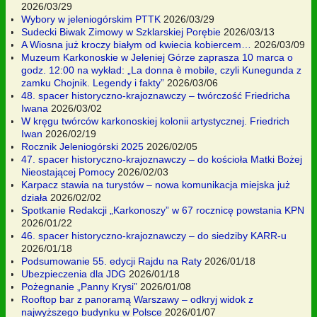
2026/03/29
Wybory w jeleniogórskim PTTK
2026/03/29
Sudecki Biwak Zimowy w Szklarskiej Porębie
2026/03/13
A Wiosna już kroczy białym od kwiecia kobiercem…
2026/03/09
Muzeum Karkonoskie w Jeleniej Górze zaprasza 10 marca o
godz. 12:00 na wykład: „La donna è mobile, czyli Kunegunda z
zamku Chojnik. Legendy i fakty”
2026/03/06
48. spacer historyczno-krajoznawczy – twórczość Friedricha
Iwana
2026/03/02
W kręgu twórców karkonoskiej kolonii artystycznej. Friedrich
Iwan
2026/02/19
Rocznik Jeleniogórski 2025
2026/02/05
47. spacer historyczno-krajoznawczy – do kościoła Matki Bożej
Nieostającej Pomocy
2026/02/03
Karpacz stawia na turystów – nowa komunikacja miejska już
działa
2026/02/02
Spotkanie Redakcji „Karkonoszy” w 67 rocznicę powstania KPN
2026/01/22
46. spacer historyczno-krajoznawczy – do siedziby KARR-u
2026/01/18
Podsumowanie 55. edycji Rajdu na Raty
2026/01/18
Ubezpieczenia dla JDG
2026/01/18
Pożegnanie „Panny Krysi”
2026/01/08
Rooftop bar z panoramą Warszawy – odkryj widok z
najwyższego budynku w Polsce
2026/01/07