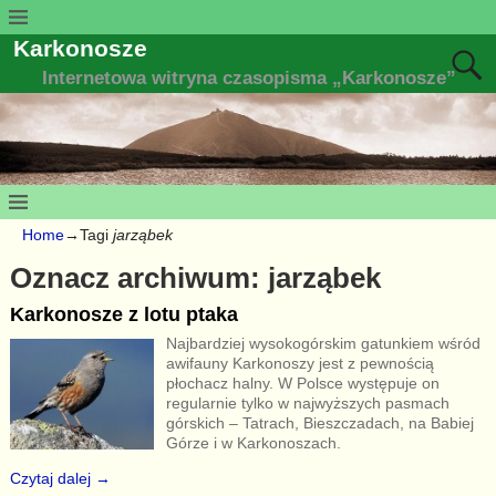
Karkonosze
Internetowa witryna czasopisma „Karkonosze”
Home
→Tagi
jarząbek
Oznacz archiwum:
jarząbek
Karkonosze z lotu ptaka
Najbardziej wysokogórskim gatunkiem wśród
awifauny Karkonoszy jest z pewnością
płochacz halny. W Polsce występuje on
regularnie tylko w najwyższych pasmach
górskich – Tatrach, Bieszczadach, na Babiej
Górze i w Karkonoszach.
Czytaj dalej →