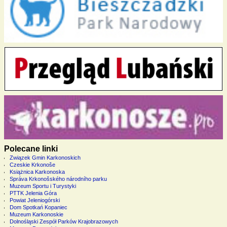
Polecane linki
Związek Gmin Karkonoskich
Czeskie Krkonoše
Książnica Karkonoska
Správa Krkonošského národního parku
Muzeum Sportu i Turystyki
PTTK Jelenia Góra
Powiat Jeleniogórski
Dom Spotkań Kopaniec
Muzeum Karkonoskie
Dolnośląski Zespół Parków Krajobrazowych