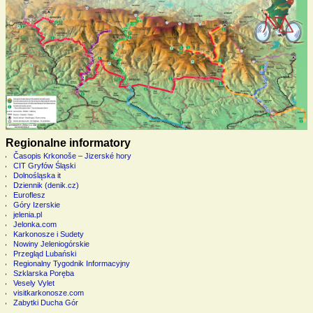
Regionalne informatory
Časopis Krkonoše – Jizerské hory
CIT Gryfów Śląski
Dolnośląska it
Dziennik (denik.cz)
Euroflesz
Góry Izerskie
jelenia.pl
Jelonka.com
Karkonosze i Sudety
Nowiny Jeleniogórskie
Przegląd Lubański
Regionalny Tygodnik Informacyjny
Szklarska Poręba
Vesely Vylet
visitkarkonosze.com
Zabytki Ducha Gór