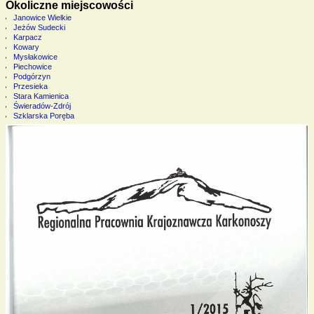
Okoliczne miejscowości
Janowice Wielkie
Jeżów Sudecki
Karpacz
Kowary
Mysłakowice
Piechowice
Podgórzyn
Przesieka
Stara Kamienica
Świeradów-Zdrój
Szklarska Poręba