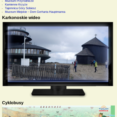
Muzeum Przyrodnicze
Kamienne Krzyże
Tajemnica Góry Sobiesz
Muzeum Miejskie – Dom Gerharta Hauptmanna
Karkonoskie wideo
Cyklobusy