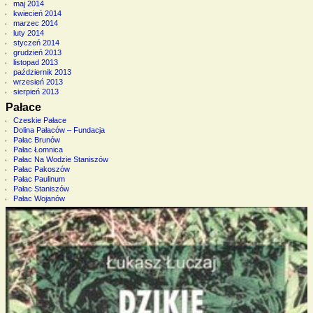
maj 2014
kwiecień 2014
marzec 2014
luty 2014
styczeń 2014
grudzień 2013
listopad 2013
październik 2013
wrzesień 2013
sierpień 2013
Pałace
Czeskie Pałace
Dolina Pałaców – Fundacja
Pałac Brunów
Pałac Łomnica
Pałac Na Wodzie Staniszów
Pałac Pakoszów
Pałac Paulinum
Pałac Staniszów
Pałac Wojanów