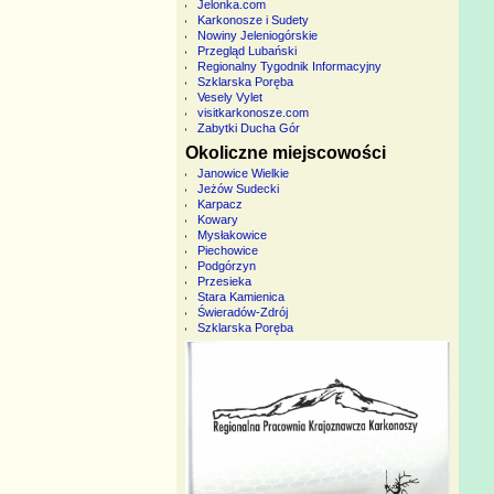
Jelonka.com
Karkonosze i Sudety
Nowiny Jeleniogórskie
Przegląd Lubański
Regionalny Tygodnik Informacyjny
Szklarska Poręba
Vesely Vylet
visitkarkonosze.com
Zabytki Ducha Gór
Okoliczne miejscowości
Janowice Wielkie
Jeżów Sudecki
Karpacz
Kowary
Mysłakowice
Piechowice
Podgórzyn
Przesieka
Stara Kamienica
Świeradów-Zdrój
Szklarska Poręba