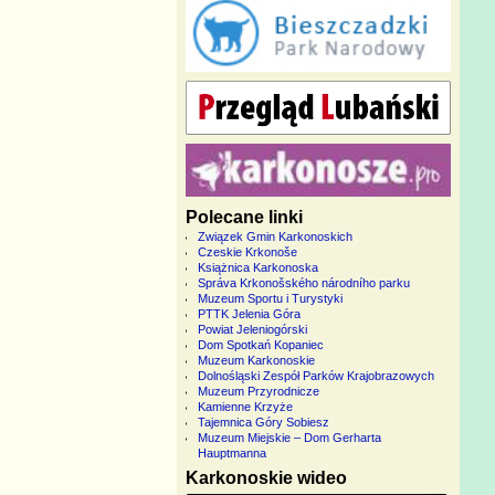
Polecane linki
Związek Gmin Karkonoskich
Czeskie Krkonoše
Książnica Karkonoska
Správa Krkonošského národního parku
Muzeum Sportu i Turystyki
PTTK Jelenia Góra
Powiat Jeleniogórski
Dom Spotkań Kopaniec
Muzeum Karkonoskie
Dolnośląski Zespół Parków Krajobrazowych
Muzeum Przyrodnicze
Kamienne Krzyże
Tajemnica Góry Sobiesz
Muzeum Miejskie – Dom Gerharta
Hauptmanna
Karkonoskie wideo