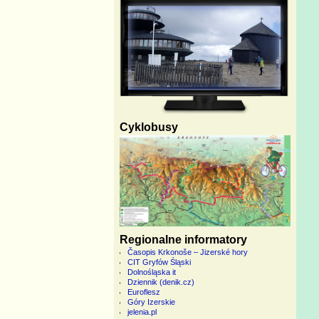
Cyklobusy
Regionalne informatory
Časopis Krkonoše – Jizerské hory
CIT Gryfów Śląski
Dolnośląska it
Dziennik (denik.cz)
Euroflesz
Góry Izerskie
jelenia.pl