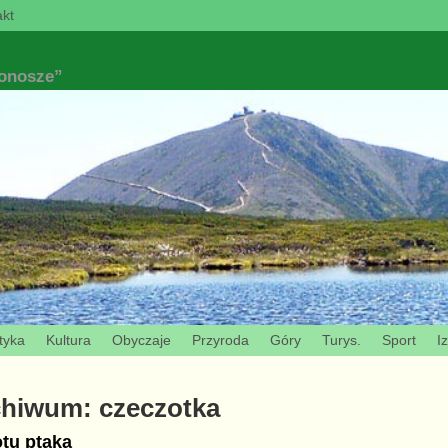
kt
konosze”
tyka
Kultura
Obyczaje
Przyroda
Góry
Turys.
Sport
I
chiwum:
czeczotka
tu ptaka