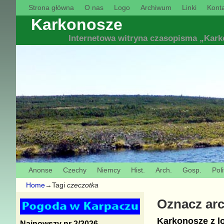
Strona główna
O nas
Logo
Archiwum
Linki
Konta
Karkonosze
Internetowa witryna czasopisma „Kar
Anonse
Czechy
Niemcy
Hist.
Arch.
Gosp.
Poli
Home
→Tagi
czeczotka
Oznacz ar
Karkonosze z lo
Najnowszy nr 2/2026