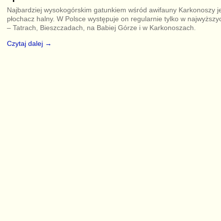
Najbardziej wysokogórskim gatunkiem wśród awifauny Karkonoszy j
płochacz halny. W Polsce występuje on regularnie tylko w najwyższ
– Tatrach, Bieszczadach, na Babiej Górze i w Karkonoszach.
Czytaj dalej →