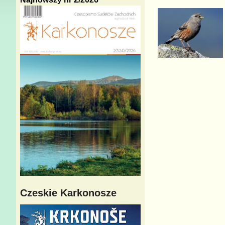
Czeskie Karkonosze