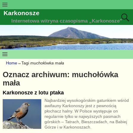
Karkonosze
Internetowa witryna czasopisma „Karkonosze”
Home
→Tagi
muchołówka mała
Oznacz archiwum:
muchołówka
mała
Karkonosze z lotu ptaka
Najbardziej wysokogórskim gatunkiem wśród
awifauny Karkonoszy jest z pewnością
płochacz halny. W Polsce występuje on
regularnie tylko w najwyższych pasmach
górskich – Tatrach, Bieszczadach, na Babiej
Górze i w Karkonoszach.