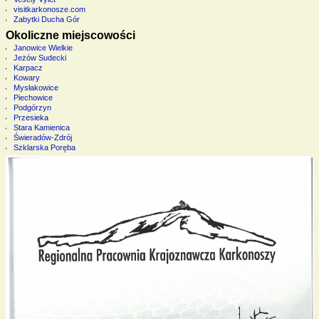
visitkarkonosze.com
Zabytki Ducha Gór
Okoliczne miejscowości
Janowice Wielkie
Jeżów Sudecki
Karpacz
Kowary
Mysłakowice
Piechowice
Podgórzyn
Przesieka
Stara Kamienica
Świeradów-Zdrój
Szklarska Poręba