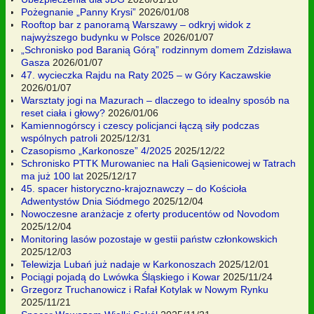
Pożegnanie „Panny Krysi”
2026/01/08
Rooftop bar z panoramą Warszawy – odkryj widok z
najwyższego budynku w Polsce
2026/01/07
„Schronisko pod Baranią Górą” rodzinnym domem Zdzisława
Gasza
2026/01/07
47. wycieczka Rajdu na Raty 2025 – w Góry Kaczawskie
2026/01/07
Warsztaty jogi na Mazurach – dlaczego to idealny sposób na
reset ciała i głowy?
2026/01/06
Kamiennogórscy i czescy policjanci łączą siły podczas
wspólnych patroli
2025/12/31
Czasopismo „Karkonosze” 4/2025
2025/12/22
Schronisko PTTK Murowaniec na Hali Gąsienicowej w Tatrach
ma już 100 lat
2025/12/17
45. spacer historyczno-krajoznawczy – do Kościoła
Adwentystów Dnia Siódmego
2025/12/04
Nowoczesne aranżacje z oferty producentów od Novodom
2025/12/04
Monitoring lasów pozostaje w gestii państw członkowskich
2025/12/03
Telewizja Lubań już nadaje w Karkonoszach
2025/12/01
Pociągi pojadą do Lwówka Śląskiego i Kowar
2025/11/24
Grzegorz Truchanowicz i Rafał Kotylak w Nowym Rynku
2025/11/21