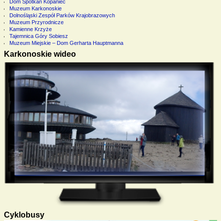
Dom Spotkań Kopaniec
Muzeum Karkonoskie
Dolnośląski Zespół Parków Krajobrazowych
Muzeum Przyrodnicze
Kamienne Krzyże
Tajemnica Góry Sobiesz
Muzeum Miejskie – Dom Gerharta Hauptmanna
Karkonoskie wideo
Cyklobusy