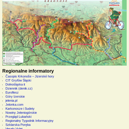
Regionalne informatory
Časopis Krkonoše – Jizerské hory
CIT Gryfów Śląski
Dolnośląska it
Dziennik (denik.cz)
Euroflesz
Góry Izerskie
jelenia.pl
Jelonka.com
Karkonosze i Sudety
Nowiny Jeleniogórskie
Przegląd Lubański
Regionalny Tygodnik Informacyjny
Szklarska Poręba
Vesely Vylet