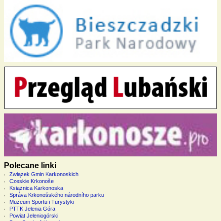
Polecane linki
Związek Gmin Karkonoskich
Czeskie Krkonoše
Książnica Karkonoska
Správa Krkonošského národního parku
Muzeum Sportu i Turystyki
PTTK Jelenia Góra
Powiat Jeleniogórski