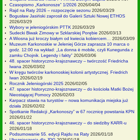
Czasopismo „Karkonosze” 1/2026
2026/04/04
Rajd na Raty 2026 – rozpoczęcie sezonu
2026/03/29
Bogusław Jasiński zaprosił do Galerii Sztuki Nowej ETHOS
2026/03/29
Wybory w jeleniogórskim PTTK
2026/03/29
Sudecki Biwak Zimowy w Szklarskiej Porębie
2026/03/13
A Wiosna już kroczy białym od kwiecia kobiercem…
2026/03/09
Muzeum Karkonoskie w Jeleniej Górze zaprasza 10 marca o
godz. 12:00 na wykład: „La donna è mobile, czyli Kunegunda z
zamku Chojnik. Legendy i fakty”
2026/03/06
48. spacer historyczno-krajoznawczy – twórczość Friedricha
Iwana
2026/03/02
W kręgu twórców karkonoskiej kolonii artystycznej. Friedrich
Iwan
2026/02/19
Rocznik Jeleniogórski 2025
2026/02/05
47. spacer historyczno-krajoznawczy – do kościoła Matki Bożej
Nieostającej Pomocy
2026/02/03
Karpacz stawia na turystów – nowa komunikacja miejska już
działa
2026/02/02
Spotkanie Redakcji „Karkonoszy” w 67 rocznicę powstania KPN
2026/01/22
46. spacer historyczno-krajoznawczy – do siedziby KARR-u
2026/01/18
Podsumowanie 55. edycji Rajdu na Raty
2026/01/18
Ubezpieczenia dla JDG
2026/01/18