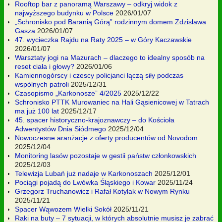
Rooftop bar z panoramą Warszawy – odkryj widok z
najwyższego budynku w Polsce
2026/01/07
„Schronisko pod Baranią Górą” rodzinnym domem Zdzisława
Gasza
2026/01/07
47. wycieczka Rajdu na Raty 2025 – w Góry Kaczawskie
2026/01/07
Warsztaty jogi na Mazurach – dlaczego to idealny sposób na
reset ciała i głowy?
2026/01/06
Kamiennogórscy i czescy policjanci łączą siły podczas
wspólnych patroli
2025/12/31
Czasopismo „Karkonosze” 4/2025
2025/12/22
Schronisko PTTK Murowaniec na Hali Gąsienicowej w Tatrach
ma już 100 lat
2025/12/17
45. spacer historyczno-krajoznawczy – do Kościoła
Adwentystów Dnia Siódmego
2025/12/04
Nowoczesne aranżacje z oferty producentów od Novodom
2025/12/04
Monitoring lasów pozostaje w gestii państw członkowskich
2025/12/03
Telewizja Lubań już nadaje w Karkonoszach
2025/12/01
Pociągi pojadą do Lwówka Śląskiego i Kowar
2025/11/24
Grzegorz Truchanowicz i Rafał Kotylak w Nowym Rynku
2025/11/21
Spacer Wąwozem Wielki Sokół
2025/11/21
Raki na buty – 7 sytuacji, w których absolutnie musisz je zabrać