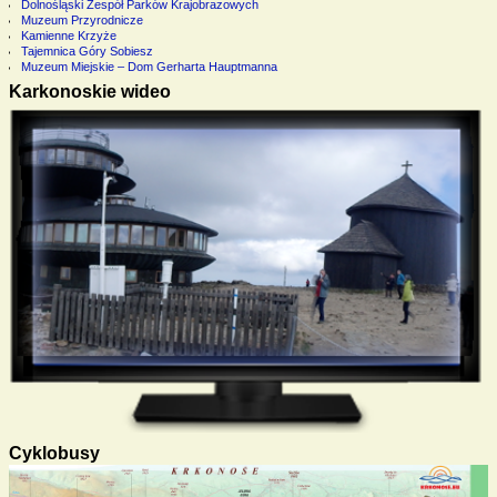
Dolnośląski Zespół Parków Krajobrazowych
Muzeum Przyrodnicze
Kamienne Krzyże
Tajemnica Góry Sobiesz
Muzeum Miejskie – Dom Gerharta Hauptmanna
Karkonoskie wideo
Cyklobusy