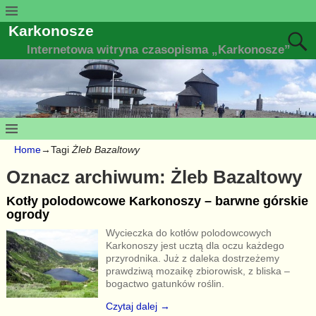
Karkonosze
Internetowa witryna czasopisma „Karkonosze”
Home
→Tagi
Żleb Bazaltowy
Oznacz archiwum:
Żleb Bazaltowy
Kotły polodowcowe Karkonoszy – barwne górskie
ogrody
Wycieczka do kotłów polodowcowych
Karkonoszy jest ucztą dla oczu każdego
przyrodnika. Już z daleka dostrzeżemy
prawdziwą mozaikę zbiorowisk, z bliska –
bogactwo gatunków roślin.
Czytaj dalej →