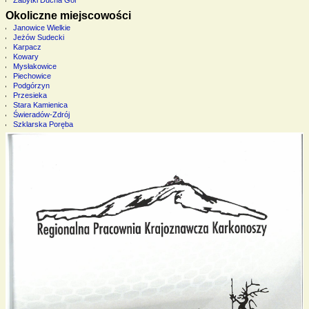
Okoliczne miejscowości
Janowice Wielkie
Jeżów Sudecki
Karpacz
Kowary
Mysłakowice
Piechowice
Podgórzyn
Przesieka
Stara Kamienica
Świeradów-Zdrój
Szklarska Poręba