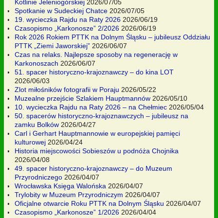
Kotlinie Jeleniogórskiej
2026/07/05
Spotkanie w Sudeckiej Chatce
2026/07/05
19. wycieczka Rajdu na Raty 2026
2026/06/19
Czasopismo „Karkonosze” 2/2026
2026/06/19
Rok 2026 Rokiem PTTK na Dolnym Śląsku – jubileusz Oddziału
PTTK „Ziemi Jaworskiej”
2026/06/07
Czas na relaks. Najlepsze sposoby na regenerację w
Karkonoszach
2026/06/07
51. spacer historyczno-krajoznawczy – do kina LOT
2026/06/03
Zlot miłośników fotografii w Poraju
2026/05/22
Muzealne przejście Szlakiem Hauptmannów
2026/05/10
10. wycieczka Rajdu na Raty 2026 – na Chełmiec
2026/05/04
50. spacerów historyczno-krajoznawczych – jubileusz na
zamku Bolków
2026/04/27
Carl i Gerhart Hauptmannowie w europejskiej pamięci
kulturowej
2026/04/24
Historia miejscowości Sobieszów u podnóża Chojnika
2026/04/08
49. spacer historyczno-krajoznawczy – do Muzeum
Przyrodniczego
2026/04/07
Wrocławska Księga Walońska
2026/04/07
Trylobity w Muzeum Przyrodniczym
2026/04/07
Oficjalne otwarcie Roku PTTK na Dolnym Śląsku
2026/04/07
Czasopismo „Karkonosze” 1/2026
2026/04/04