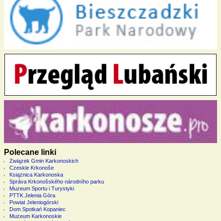
Polecane linki
Związek Gmin Karkonoskich
Czeskie Krkonoše
Książnica Karkonoska
Správa Krkonošského národního parku
Muzeum Sportu i Turystyki
PTTK Jelenia Góra
Powiat Jeleniogórski
Dom Spotkań Kopaniec
Muzeum Karkonoskie