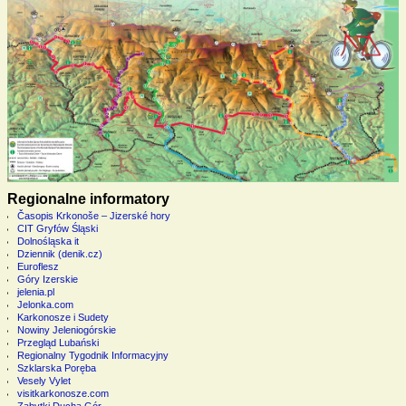
Regionalne informatory
Časopis Krkonoše – Jizerské hory
CIT Gryfów Śląski
Dolnośląska it
Dziennik (denik.cz)
Euroflesz
Góry Izerskie
jelenia.pl
Jelonka.com
Karkonosze i Sudety
Nowiny Jeleniogórskie
Przegląd Lubański
Regionalny Tygodnik Informacyjny
Szklarska Poręba
Vesely Vylet
visitkarkonosze.com
Zabytki Ducha Gór