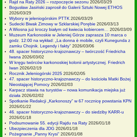
Rajd na Raty 2026 – rozpoczęcie sezonu
2026/03/29
Bogusław Jasiński zaprosił do Galerii Sztuki Nowej ETHOS
2026/03/29
Wybory w jeleniogórskim PTTK
2026/03/29
Sudecki Biwak Zimowy w Szklarskiej Porębie
2026/03/13
A Wiosna już kroczy białym od kwiecia kobiercem…
2026/03/09
Muzeum Karkonoskie w Jeleniej Górze zaprasza 10 marca o
godz. 12:00 na wykład: „La donna è mobile, czyli Kunegunda z
zamku Chojnik. Legendy i fakty”
2026/03/06
48. spacer historyczno-krajoznawczy – twórczość Friedricha
Iwana
2026/03/02
W kręgu twórców karkonoskiej kolonii artystycznej. Friedrich
Iwan
2026/02/19
Rocznik Jeleniogórski 2025
2026/02/05
47. spacer historyczno-krajoznawczy – do kościoła Matki Bożej
Nieostającej Pomocy
2026/02/03
Karpacz stawia na turystów – nowa komunikacja miejska już
działa
2026/02/02
Spotkanie Redakcji „Karkonoszy” w 67 rocznicę powstania KPN
2026/01/22
46. spacer historyczno-krajoznawczy – do siedziby KARR-u
2026/01/18
Podsumowanie 55. edycji Rajdu na Raty
2026/01/18
Ubezpieczenia dla JDG
2026/01/18
Pożegnanie „Panny Krysi”
2026/01/08