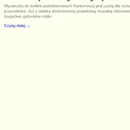
Wycieczka do kotłów polodowcowych Karkonoszy jest ucztą dla ocz
przyrodnika. Już z daleka dostrzeżemy prawdziwą mozaikę zbiorowisk
bogactwo gatunków roślin.
Czytaj dalej →