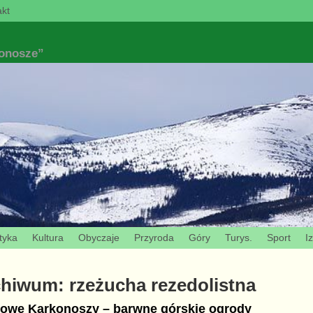
kt
konosze”
tyka
Kultura
Obyczaje
Przyroda
Góry
Turys.
Sport
I
chiwum:
rzeżucha rezedolistna
owe Karkonoszy – barwne górskie ogrody