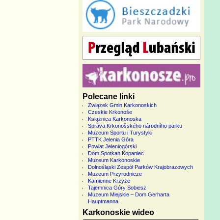
Polecane linki
Związek Gmin Karkonoskich
Czeskie Krkonoše
Książnica Karkonoska
Správa Krkonošského národního parku
Muzeum Sportu i Turystyki
PTTK Jelenia Góra
Powiat Jeleniogórski
Dom Spotkań Kopaniec
Muzeum Karkonoskie
Dolnośląski Zespół Parków Krajobrazowych
Muzeum Przyrodnicze
Kamienne Krzyże
Tajemnica Góry Sobiesz
Muzeum Miejskie – Dom Gerharta
Hauptmanna
Karkonoskie wideo