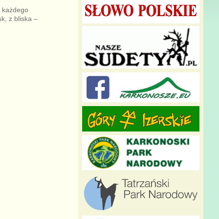
u każdego
, z bliska –