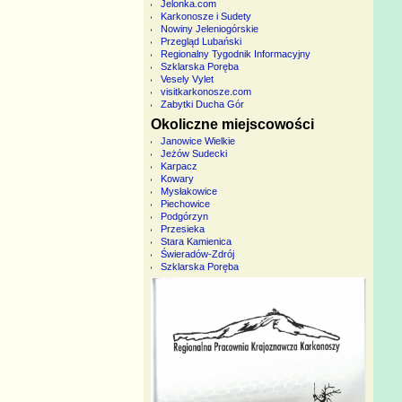
Jelonka.com
Karkonosze i Sudety
Nowiny Jeleniogórskie
Przegląd Lubański
Regionalny Tygodnik Informacyjny
Szklarska Poręba
Vesely Vylet
visitkarkonosze.com
Zabytki Ducha Gór
Okoliczne miejscowości
Janowice Wielkie
Jeżów Sudecki
Karpacz
Kowary
Mysłakowice
Piechowice
Podgórzyn
Przesieka
Stara Kamienica
Świeradów-Zdrój
Szklarska Poręba