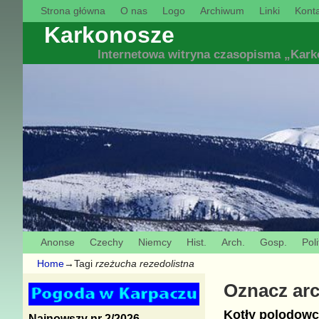
Strona główna
O nas
Logo
Archiwum
Linki
Konta
Karkonosze
Internetowa witryna czasopisma „Kar
Anonse
Czechy
Niemcy
Hist.
Arch.
Gosp.
Poli
Home
→Tagi
rzeżucha rezedolistna
Oznacz ar
Kotły polodowc
Najnowszy nr 2/2026