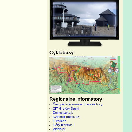
Cyklobusy
Regionalne informatory
Časopis Krkonoše – Jizerské hory
CIT Gryfów Śląski
Dolnośląska it
Dziennik (denik.cz)
Euroflesz
Góry Izerskie
jelenia.pl