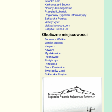
Jelonka.com
Karkonosze i Sudety
Nowiny Jeleniogórskie
Przegląd Lubański
Regionalny Tygodnik Informacyjny
Szklarska Poręba
Vesely Vylet
visitkarkonosze.com
Zabytki Ducha Gór
Okoliczne miejscowości
Janowice Wielkie
Jeżów Sudecki
Karpacz
Kowary
Mysłakowice
Piechowice
Podgórzyn
Przesieka
Stara Kamienica
Świeradów-Zdrój
Szklarska Poręba