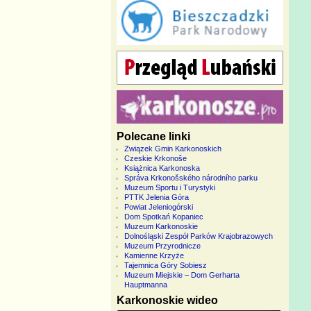
Polecane linki
Związek Gmin Karkonoskich
Czeskie Krkonoše
Książnica Karkonoska
Správa Krkonošského národního parku
Muzeum Sportu i Turystyki
PTTK Jelenia Góra
Powiat Jeleniogórski
Dom Spotkań Kopaniec
Muzeum Karkonoskie
Dolnośląski Zespół Parków Krajobrazowych
Muzeum Przyrodnicze
Kamienne Krzyże
Tajemnica Góry Sobiesz
Muzeum Miejskie – Dom Gerharta
Hauptmanna
Karkonoskie wideo