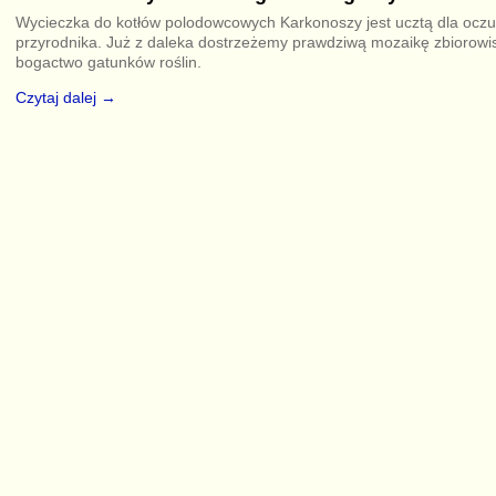
Wycieczka do kotłów polodowcowych Karkonoszy jest ucztą dla ocz
przyrodnika. Już z daleka dostrzeżemy prawdziwą mozaikę zbiorowisk
bogactwo gatunków roślin.
Czytaj dalej →