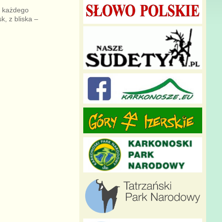
u każdego
, z bliska –