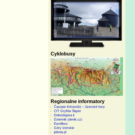
Cyklobusy
Regionalne informatory
Časopis Krkonoše – Jizerské hory
CIT Gryfów Śląski
Dolnośląska it
Dziennik (denik.cz)
Euroflesz
Góry Izerskie
jelenia.pl