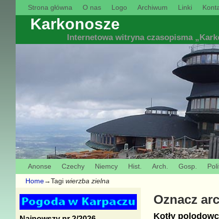
Strona główna
O nas
Logo
Archiwum
Linki
Konta
Karkonosze
Internetowa witryna czasopisma „Kar
Anonse
Czechy
Niemcy
Hist.
Arch.
Gosp.
Poli
Home
→Tagi
wierzba zielna
Oznacz ar
Kotły polodowc
Najnowszy nr 2/2026