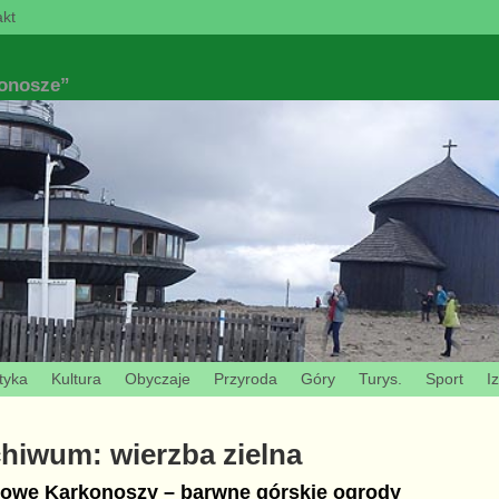
kt
konosze”
tyka
Kultura
Obyczaje
Przyroda
Góry
Turys.
Sport
I
chiwum:
wierzba zielna
owe Karkonoszy – barwne górskie ogrody