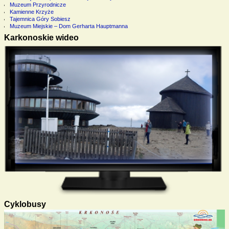
Muzeum Przyrodnicze
Kamienne Krzyże
Tajemnica Góry Sobiesz
Muzeum Miejskie – Dom Gerharta Hauptmanna
Karkonoskie wideo
Cyklobusy