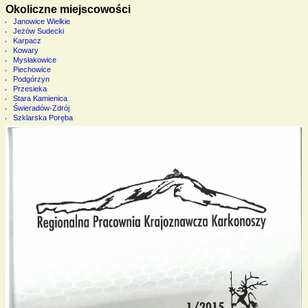
Okoliczne miejscowości
Janowice Wielkie
Jeżów Sudecki
Karpacz
Kowary
Mysłakowice
Piechowice
Podgórzyn
Przesieka
Stara Kamienica
Świeradów-Zdrój
Szklarska Poręba