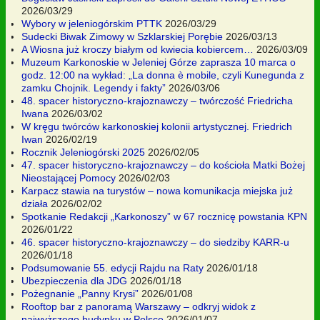
2026/03/29
Wybory w jeleniogórskim PTTK
2026/03/29
Sudecki Biwak Zimowy w Szklarskiej Porębie
2026/03/13
A Wiosna już kroczy białym od kwiecia kobiercem…
2026/03/09
Muzeum Karkonoskie w Jeleniej Górze zaprasza 10 marca o
godz. 12:00 na wykład: „La donna è mobile, czyli Kunegunda z
zamku Chojnik. Legendy i fakty”
2026/03/06
48. spacer historyczno-krajoznawczy – twórczość Friedricha
Iwana
2026/03/02
W kręgu twórców karkonoskiej kolonii artystycznej. Friedrich
Iwan
2026/02/19
Rocznik Jeleniogórski 2025
2026/02/05
47. spacer historyczno-krajoznawczy – do kościoła Matki Bożej
Nieostającej Pomocy
2026/02/03
Karpacz stawia na turystów – nowa komunikacja miejska już
działa
2026/02/02
Spotkanie Redakcji „Karkonoszy” w 67 rocznicę powstania KPN
2026/01/22
46. spacer historyczno-krajoznawczy – do siedziby KARR-u
2026/01/18
Podsumowanie 55. edycji Rajdu na Raty
2026/01/18
Ubezpieczenia dla JDG
2026/01/18
Pożegnanie „Panny Krysi”
2026/01/08
Rooftop bar z panoramą Warszawy – odkryj widok z
najwyższego budynku w Polsce
2026/01/07