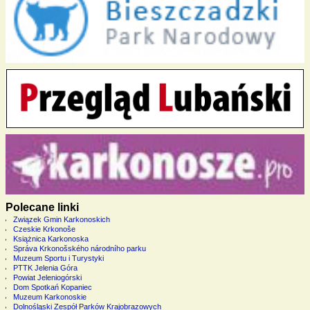
Polecane linki
Związek Gmin Karkonoskich
Czeskie Krkonoše
Książnica Karkonoska
Správa Krkonošského národního parku
Muzeum Sportu i Turystyki
PTTK Jelenia Góra
Powiat Jeleniogórski
Dom Spotkań Kopaniec
Muzeum Karkonoskie
Dolnośląski Zespół Parków Krajobrazowych