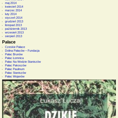
maj 2014
kwiecień 2014
marzec 2014
luty 2014
styczeń 2014
grudzień 2013
listopad 2013
październik 2013
wrzesień 2013
sierpień 2013
Pałace
Czeskie Pałace
Dolina Pałaców – Fundacja
Pałac Brunów
Pałac Łomnica
Pałac Na Wodzie Staniszów
Pałac Pakoszów
Pałac Paulinum
Pałac Staniszów
Pałac Wojanów