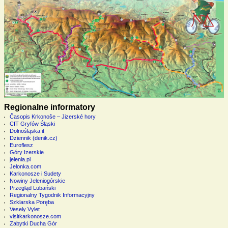
Regionalne informatory
Časopis Krkonoše – Jizerské hory
CIT Gryfów Śląski
Dolnośląska it
Dziennik (denik.cz)
Euroflesz
Góry Izerskie
jelenia.pl
Jelonka.com
Karkonosze i Sudety
Nowiny Jeleniogórskie
Przegląd Lubański
Regionalny Tygodnik Informacyjny
Szklarska Poręba
Vesely Vylet
visitkarkonosze.com
Zabytki Ducha Gór