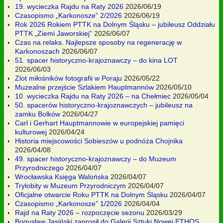
19. wycieczka Rajdu na Raty 2026
2026/06/19
Czasopismo „Karkonosze” 2/2026
2026/06/19
Rok 2026 Rokiem PTTK na Dolnym Śląsku – jubileusz Oddziału
PTTK „Ziemi Jaworskiej”
2026/06/07
Czas na relaks. Najlepsze sposoby na regenerację w
Karkonoszach
2026/06/07
51. spacer historyczno-krajoznawczy – do kina LOT
2026/06/03
Zlot miłośników fotografii w Poraju
2026/05/22
Muzealne przejście Szlakiem Hauptmannów
2026/05/10
10. wycieczka Rajdu na Raty 2026 – na Chełmiec
2026/05/04
50. spacerów historyczno-krajoznawczych – jubileusz na
zamku Bolków
2026/04/27
Carl i Gerhart Hauptmannowie w europejskiej pamięci
kulturowej
2026/04/24
Historia miejscowości Sobieszów u podnóża Chojnika
2026/04/08
49. spacer historyczno-krajoznawczy – do Muzeum
Przyrodniczego
2026/04/07
Wrocławska Księga Walońska
2026/04/07
Trylobity w Muzeum Przyrodniczym
2026/04/07
Oficjalne otwarcie Roku PTTK na Dolnym Śląsku
2026/04/07
Czasopismo „Karkonosze” 1/2026
2026/04/04
Rajd na Raty 2026 – rozpoczęcie sezonu
2026/03/29
Bogusław Jasiński zaprosił do Galerii Sztuki Nowej ETHOS