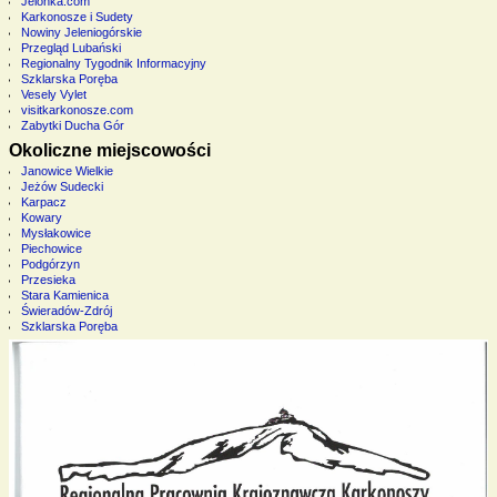
Jelonka.com
Karkonosze i Sudety
Nowiny Jeleniogórskie
Przegląd Lubański
Regionalny Tygodnik Informacyjny
Szklarska Poręba
Vesely Vylet
visitkarkonosze.com
Zabytki Ducha Gór
Okoliczne miejscowości
Janowice Wielkie
Jeżów Sudecki
Karpacz
Kowary
Mysłakowice
Piechowice
Podgórzyn
Przesieka
Stara Kamienica
Świeradów-Zdrój
Szklarska Poręba