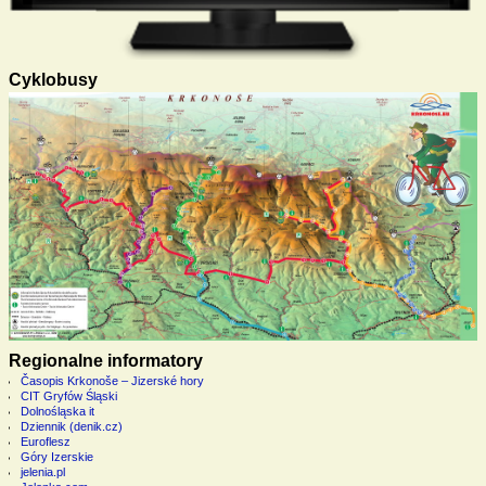
Cyklobusy
Regionalne informatory
Časopis Krkonoše – Jizerské hory
CIT Gryfów Śląski
Dolnośląska it
Dziennik (denik.cz)
Euroflesz
Góry Izerskie
jelenia.pl