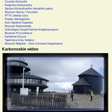
Czeskie Krkonoše
Książnica Karkonoska
Správa Krkonošského národního parku
Muzeum Sportu i Turystyki
PTTK Jelenia Góra
Powiat Jeleniogórski
Dom Spotkań Kopaniec
Muzeum Karkonoskie
Dolnośląski Zespół Parków Krajobrazowych
Muzeum Przyrodnicze
Kamienne Krzyże
Tajemnica Góry Sobiesz
Muzeum Miejskie – Dom Gerharta Hauptmanna
Karkonoskie wideo