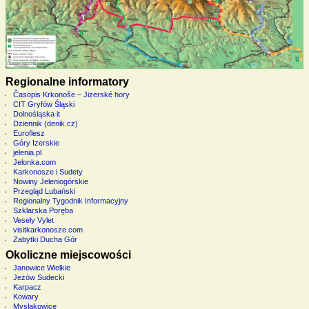
Regionalne informatory
Časopis Krkonoše – Jizerské hory
CIT Gryfów Śląski
Dolnośląska it
Dziennik (denik.cz)
Euroflesz
Góry Izerskie
jelenia.pl
Jelonka.com
Karkonosze i Sudety
Nowiny Jeleniogórskie
Przegląd Lubański
Regionalny Tygodnik Informacyjny
Szklarska Poręba
Vesely Vylet
visitkarkonosze.com
Zabytki Ducha Gór
Okoliczne miejscowości
Janowice Wielkie
Jeżów Sudecki
Karpacz
Kowary
Mysłakowice