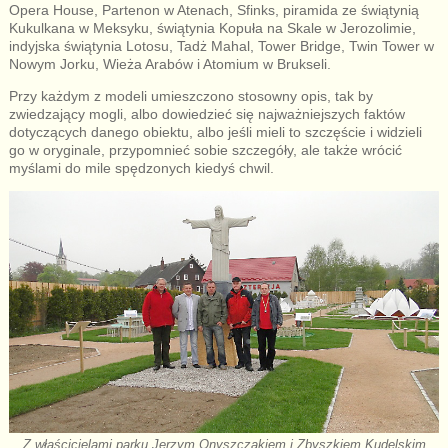
Opera House, Partenon w Atenach, Sfinks, piramida ze świątynią
Kukulkana w Meksyku, świątynia Kopuła na Skale w Jerozolimie,
indyjska świątynia Lotosu, Tadż Mahal, Tower Bridge, Twin Tower w
Nowym Jorku, Wieża Arabów i Atomium w Brukseli.
Przy każdym z modeli umieszczono stosowny opis, tak by
zwiedzający mogli, albo dowiedzieć się najważniejszych faktów
dotyczących danego obiektu, albo jeśli mieli to szczęście i widzieli
go w oryginale, przypomnieć sobie szczegóły, ale także wrócić
myślami do mile spędzonych kiedyś chwil.
Z właścicielami parku Jerzym Onyszczakiem i Zbyszkiem Kudelskim