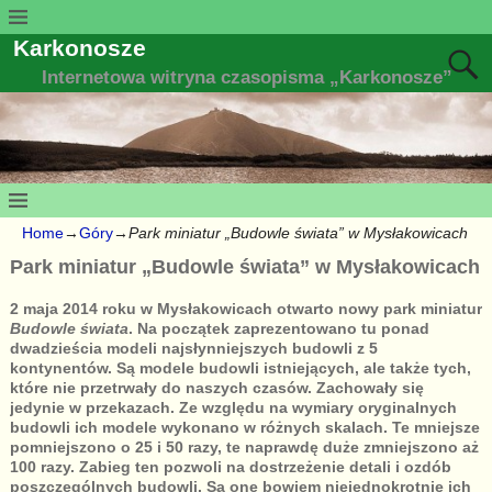
Karkonosze
Internetowa witryna czasopisma „Karkonosze”
Home
→
Góry
→
Park miniatur „Budowle świata” w Mysłakowicach
Park miniatur „Budowle świata” w Mysłakowicach
2 maja 2014 roku w Mysłakowicach otwarto nowy park miniatur
Budowle świata
. Na początek zaprezentowano tu ponad
dwadzieścia modeli najsłynniejszych budowli z 5
kontynentów. Są modele budowli istniejących, ale także tych,
które nie przetrwały do naszych czasów. Zachowały się
jedynie w przekazach.
Ze względu na wymiary oryginalnych
budowli ich modele wykonano w różnych skalach. Te mniejsze
pomniejszono o 25 i 50 razy, te naprawdę duże zmniejszono aż
100 razy. Zabieg ten pozwoli na dostrzeżenie detali i ozdób
poszczególnych budowli. Są one bowiem niejednokrotnie ich