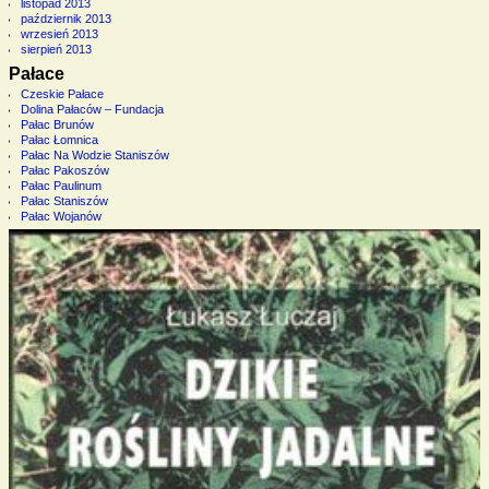
listopad 2013
październik 2013
wrzesień 2013
sierpień 2013
Pałace
Czeskie Pałace
Dolina Pałaców – Fundacja
Pałac Brunów
Pałac Łomnica
Pałac Na Wodzie Staniszów
Pałac Pakoszów
Pałac Paulinum
Pałac Staniszów
Pałac Wojanów