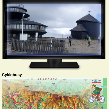
Cyklobusy