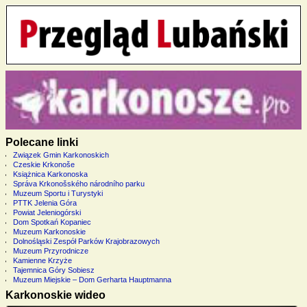
Polecane linki
Związek Gmin Karkonoskich
Czeskie Krkonoše
Książnica Karkonoska
Správa Krkonošského národního parku
Muzeum Sportu i Turystyki
PTTK Jelenia Góra
Powiat Jeleniogórski
Dom Spotkań Kopaniec
Muzeum Karkonoskie
Dolnośląski Zespół Parków Krajobrazowych
Muzeum Przyrodnicze
Kamienne Krzyże
Tajemnica Góry Sobiesz
Muzeum Miejskie – Dom Gerharta Hauptmanna
Karkonoskie wideo