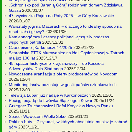
„Schronisko pod Baranią Górą” rodzinnym domem Zdzisława
Gasza
2026/01/07
47. wycieczka Rajdu na Raty 2025 – w Góry Kaczawskie
2026/01/07
Warsztaty jogi na Mazurach – dlaczego to idealny sposób na
reset ciała i głowy?
2026/01/06
Kamiennogórscy i czescy policjanci łączą siły podczas
wspólnych patroli
2025/12/31
Czasopismo „Karkonosze” 4/2025
2025/12/22
Schronisko PTTK Murowaniec na Hali Gąsienicowej w Tatrach
ma już 100 lat
2025/12/17
45. spacer historyczno-krajoznawczy – do Kościoła
Adwentystów Dnia Siódmego
2025/12/04
Nowoczesne aranżacje z oferty producentów od Novodom
2025/12/04
Monitoring lasów pozostaje w gestii państw członkowskich
2025/12/03
Telewizja Lubań już nadaje w Karkonoszach
2025/12/01
Pociągi pojadą do Lwówka Śląskiego i Kowar
2025/11/24
Grzegorz Truchanowicz i Rafał Kotylak w Nowym Rynku
2025/11/21
Spacer Wąwozem Wielki Sokół
2025/11/21
Raki na buty – 7 sytuacji, w których absolutnie musisz je zabrać
góry
2025/11/21