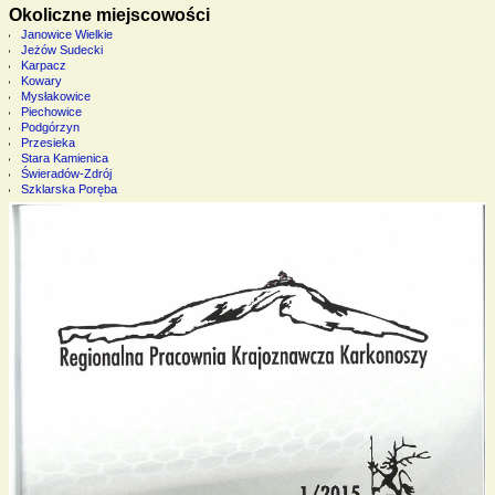
Okoliczne miejscowości
Janowice Wielkie
Jeżów Sudecki
Karpacz
Kowary
Mysłakowice
Piechowice
Podgórzyn
Przesieka
Stara Kamienica
Świeradów-Zdrój
Szklarska Poręba