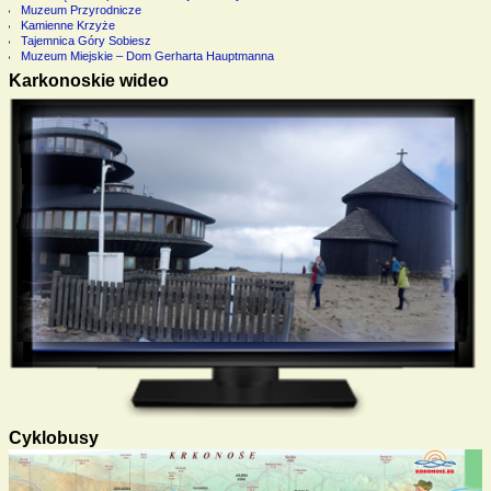
Muzeum Przyrodnicze
Kamienne Krzyże
Tajemnica Góry Sobiesz
Muzeum Miejskie – Dom Gerharta Hauptmanna
Karkonoskie wideo
Cyklobusy