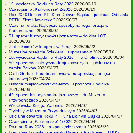
19. wycieczka Rajdu na Raty 2026
2026/06/19
Czasopismo „Karkonosze” 2/2026
2026/06/19
Rok 2026 Rokiem PTTK na Dolnym Śląsku – jubileusz Oddziału
PTTK „Ziemi Jaworskiej”
2026/06/07
Czas na relaks. Najlepsze sposoby na regenerację w
Karkonoszach
2026/06/07
51. spacer historyczno-krajoznawczy – do kina LOT
2026/06/03
Zlot miłośników fotografii w Poraju
2026/05/22
Muzealne przejście Szlakiem Hauptmannów
2026/05/10
10. wycieczka Rajdu na Raty 2026 – na Chełmiec
2026/05/04
50. spacerów historyczno-krajoznawczych – jubileusz na
zamku Bolków
2026/04/27
Carl i Gerhart Hauptmannowie w europejskiej pamięci
kulturowej
2026/04/24
Historia miejscowości Sobieszów u podnóża Chojnika
2026/04/08
49. spacer historyczno-krajoznawczy – do Muzeum
Przyrodniczego
2026/04/07
Wrocławska Księga Walońska
2026/04/07
Trylobity w Muzeum Przyrodniczym
2026/04/07
Oficjalne otwarcie Roku PTTK na Dolnym Śląsku
2026/04/07
Czasopismo „Karkonosze” 1/2026
2026/04/04
Rajd na Raty 2026 – rozpoczęcie sezonu
2026/03/29
Bogusław Jasiński zaprosił do Galerii Sztuki Nowej ETHOS