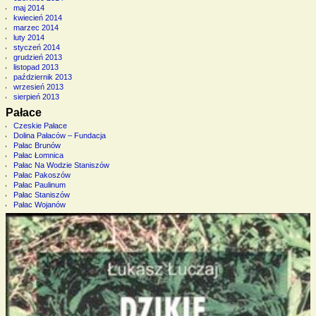
maj 2014
kwiecień 2014
marzec 2014
luty 2014
styczeń 2014
grudzień 2013
listopad 2013
październik 2013
wrzesień 2013
sierpień 2013
Pałace
Czeskie Pałace
Dolina Pałaców – Fundacja
Pałac Brunów
Pałac Łomnica
Pałac Na Wodzie Staniszów
Pałac Pakoszów
Pałac Paulinum
Pałac Staniszów
Pałac Wojanów