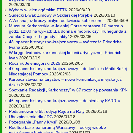
2026/03/29
Wybory w jeleniogórskim PTTK
2026/03/29
Sudecki Biwak Zimowy w Szklarskiej Porębie
2026/03/13
A Wiosna już kroczy białym od kwiecia kobiercem…
2026/03/09
Muzeum Karkonoskie w Jeleniej Górze zaprasza 10 marca o
godz. 12:00 na wykład: „La donna è mobile, czyli Kunegunda z
zamku Chojnik. Legendy i fakty”
2026/03/06
48. spacer historyczno-krajoznawczy – twórczość Friedricha
Iwana
2026/03/02
W kręgu twórców karkonoskiej kolonii artystycznej. Friedrich
Iwan
2026/02/19
Rocznik Jeleniogórski 2025
2026/02/05
47. spacer historyczno-krajoznawczy – do kościoła Matki Bożej
Nieostającej Pomocy
2026/02/03
Karpacz stawia na turystów – nowa komunikacja miejska już
działa
2026/02/02
Spotkanie Redakcji „Karkonoszy” w 67 rocznicę powstania KPN
2026/01/22
46. spacer historyczno-krajoznawczy – do siedziby KARR-u
2026/01/18
Podsumowanie 55. edycji Rajdu na Raty
2026/01/18
Ubezpieczenia dla JDG
2026/01/18
Pożegnanie „Panny Krysi”
2026/01/08
Rooftop bar z panoramą Warszawy – odkryj widok z
najwyższego budynku w Polsce
2026/01/07