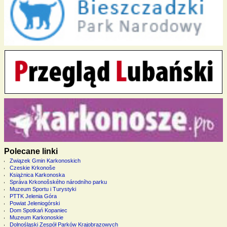
Polecane linki
Związek Gmin Karkonoskich
Czeskie Krkonoše
Książnica Karkonoska
Správa Krkonošského národního parku
Muzeum Sportu i Turystyki
PTTK Jelenia Góra
Powiat Jeleniogórski
Dom Spotkań Kopaniec
Muzeum Karkonoskie
Dolnośląski Zespół Parków Krajobrazowych