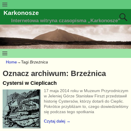
Karkonosze
Internetowa witryna czasopisma „Karkonosze”
Home
→Tagi
Brzeżnica
Oznacz archiwum:
Brzeżnica
Cystersi w Cieplicach
17 maja 2014 roku w Muzeum Przyrodniczym
w Jeleniej Górze Stanisław Firszt przedstawił
historię Cystersów, którzy dotarli do Cieplic.
Pokrótce przybliżam to, czego dowiedzieliśmy
się podczas tego spotkania
Czytaj dalej →