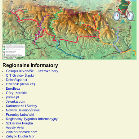
Regionalne informatory
Časopis Krkonoše – Jizerské hory
CIT Gryfów Śląski
Dolnośląska it
Dziennik (denik.cz)
Euroflesz
Góry Izerskie
jelenia.pl
Jelonka.com
Karkonosze i Sudety
Nowiny Jeleniogórskie
Przegląd Lubański
Regionalny Tygodnik Informacyjny
Szklarska Poręba
Vesely Vylet
visitkarkonosze.com
Zabytki Ducha Gór