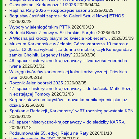
Czasopismo „Karkonosze” 1/2026
2026/04/04
Rajd na Raty 2026 – rozpoczęcie sezonu
2026/03/29
Bogusław Jasiński zaprosił do Galerii Sztuki Nowej ETHOS
2026/03/29
Wybory w jeleniogórskim PTTK
2026/03/29
Sudecki Biwak Zimowy w Szklarskiej Porębie
2026/03/13
A Wiosna już kroczy białym od kwiecia kobiercem…
2026/03/09
Muzeum Karkonoskie w Jeleniej Górze zaprasza 10 marca o
godz. 12:00 na wykład: „La donna è mobile, czyli Kunegunda z
zamku Chojnik. Legendy i fakty”
2026/03/06
48. spacer historyczno-krajoznawczy – twórczość Friedricha
Iwana
2026/03/02
W kręgu twórców karkonoskiej kolonii artystycznej. Friedrich
Iwan
2026/02/19
Rocznik Jeleniogórski 2025
2026/02/05
47. spacer historyczno-krajoznawczy – do kościoła Matki Bożej
Nieostającej Pomocy
2026/02/03
Karpacz stawia na turystów – nowa komunikacja miejska już
działa
2026/02/02
Spotkanie Redakcji „Karkonoszy” w 67 rocznicę powstania KPN
2026/01/22
46. spacer historyczno-krajoznawczy – do siedziby KARR-u
2026/01/18
Podsumowanie 55. edycji Rajdu na Raty
2026/01/18
Ubezpieczenia dla JDG
2026/01/18