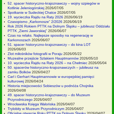
52. spacer historyczno-krajoznawczy – wojny szpiegów w
Kotlinie Jeleniogórskiej
2026/07/05
Spotkanie w Sudeckiej Chatce
2026/07/05
19. wycieczka Rajdu na Raty 2026
2026/06/19
Czasopismo „Karkonosze” 2/2026
2026/06/19
Rok 2026 Rokiem PTTK na Dolnym Śląsku – jubileusz Oddziału
PTTK „Ziemi Jaworskiej”
2026/06/07
Czas na relaks. Najlepsze sposoby na regenerację w
Karkonoszach
2026/06/07
51. spacer historyczno-krajoznawczy – do kina LOT
2026/06/03
Zlot miłośników fotografii w Poraju
2026/05/22
Muzealne przejście Szlakiem Hauptmannów
2026/05/10
10. wycieczka Rajdu na Raty 2026 – na Chełmiec
2026/05/04
50. spacerów historyczno-krajoznawczych – jubileusz na
zamku Bolków
2026/04/27
Carl i Gerhart Hauptmannowie w europejskiej pamięci
kulturowej
2026/04/24
Historia miejscowości Sobieszów u podnóża Chojnika
2026/04/08
49. spacer historyczno-krajoznawczy – do Muzeum
Przyrodniczego
2026/04/07
Wrocławska Księga Walońska
2026/04/07
Trylobity w Muzeum Przyrodniczym
2026/04/07
Oficjalne otwarcie Roku PTTK na Dolnym Śląsku
2026/04/07