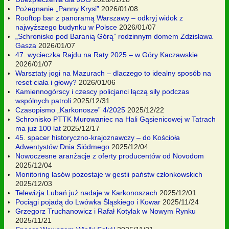
Pożegnanie „Panny Krysi”
2026/01/08
Rooftop bar z panoramą Warszawy – odkryj widok z
najwyższego budynku w Polsce
2026/01/07
„Schronisko pod Baranią Górą” rodzinnym domem Zdzisława
Gasza
2026/01/07
47. wycieczka Rajdu na Raty 2025 – w Góry Kaczawskie
2026/01/07
Warsztaty jogi na Mazurach – dlaczego to idealny sposób na
reset ciała i głowy?
2026/01/06
Kamiennogórscy i czescy policjanci łączą siły podczas
wspólnych patroli
2025/12/31
Czasopismo „Karkonosze” 4/2025
2025/12/22
Schronisko PTTK Murowaniec na Hali Gąsienicowej w Tatrach
ma już 100 lat
2025/12/17
45. spacer historyczno-krajoznawczy – do Kościoła
Adwentystów Dnia Siódmego
2025/12/04
Nowoczesne aranżacje z oferty producentów od Novodom
2025/12/04
Monitoring lasów pozostaje w gestii państw członkowskich
2025/12/03
Telewizja Lubań już nadaje w Karkonoszach
2025/12/01
Pociągi pojadą do Lwówka Śląskiego i Kowar
2025/11/24
Grzegorz Truchanowicz i Rafał Kotylak w Nowym Rynku
2025/11/21