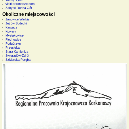
visitkarkonosze.com
Zabytki Ducha Gór
Okoliczne miejscowości
Janowice Wielkie
Jeżów Sudecki
Karpacz
Kowary
Mysłakowice
Piechowice
Podgórzyn
Przesieka
Stara Kamienica
Świeradów-Zdrój
Szklarska Poręba