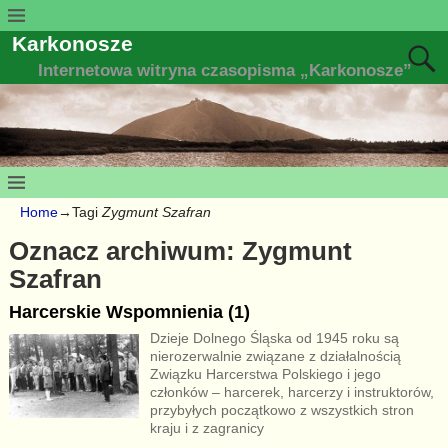
Karkonosze
Internetowa witryna czasopisma „Karkonosze”
Home
→Tagi
Zygmunt Szafran
Oznacz archiwum:
Zygmunt
Szafran
Harcerskie Wspomnienia (1)
Dzieje Dolnego Śląska od 1945 roku są
nierozerwalnie związane z działalnością
Związku Harcerstwa Polskiego i jego
członków – harcerek, harcerzy i instruktorów,
przybyłych początkowo z wszystkich stron
kraju i z zagranicy