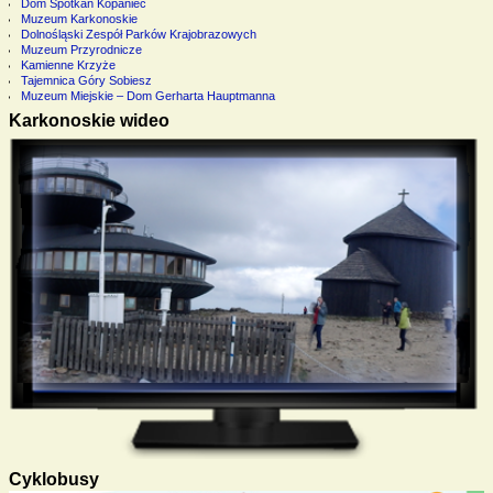
Dom Spotkań Kopaniec
Muzeum Karkonoskie
Dolnośląski Zespół Parków Krajobrazowych
Muzeum Przyrodnicze
Kamienne Krzyże
Tajemnica Góry Sobiesz
Muzeum Miejskie – Dom Gerharta Hauptmanna
Karkonoskie wideo
Cyklobusy