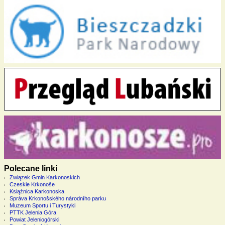
Polecane linki
Związek Gmin Karkonoskich
Czeskie Krkonoše
Książnica Karkonoska
Správa Krkonošského národního parku
Muzeum Sportu i Turystyki
PTTK Jelenia Góra
Powiat Jeleniogórski