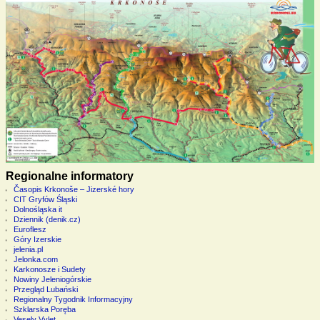
Regionalne informatory
Časopis Krkonoše – Jizerské hory
CIT Gryfów Śląski
Dolnośląska it
Dziennik (denik.cz)
Euroflesz
Góry Izerskie
jelenia.pl
Jelonka.com
Karkonosze i Sudety
Nowiny Jeleniogórskie
Przegląd Lubański
Regionalny Tygodnik Informacyjny
Szklarska Poręba
Vesely Vylet