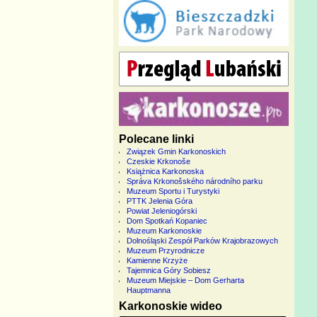
Polecane linki
Związek Gmin Karkonoskich
Czeskie Krkonoše
Książnica Karkonoska
Správa Krkonošského národního parku
Muzeum Sportu i Turystyki
PTTK Jelenia Góra
Powiat Jeleniogórski
Dom Spotkań Kopaniec
Muzeum Karkonoskie
Dolnośląski Zespół Parków Krajobrazowych
Muzeum Przyrodnicze
Kamienne Krzyże
Tajemnica Góry Sobiesz
Muzeum Miejskie – Dom Gerharta
Hauptmanna
Karkonoskie wideo