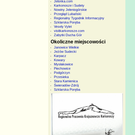
Jelonka.com
Karkonosze i Sudety
Nowiny Jeleniogórskie
Przegląd Lubański
Regionalny Tygodnik Informacyjny
Szklarska Poręba
Vesely Vylet
visitkarkonosze.com
Zabytki Ducha Gór
Okoliczne miejscowości
Janowice Wielkie
Jeżów Sudecki
Karpacz
Kowary
Mysłakowice
Piechowice
Podgórzyn
Przesieka
Stara Kamienica
Świeradów-Zdrój
Szklarska Poręba