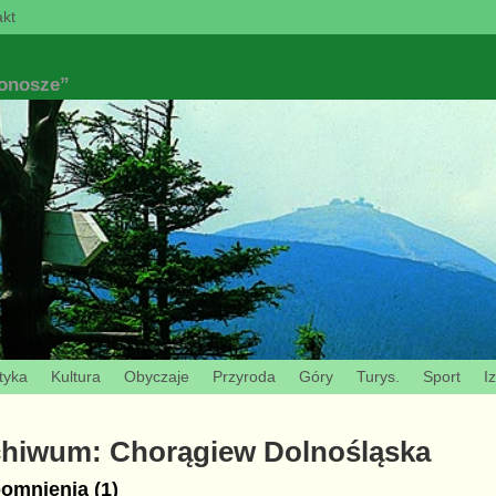
kt
konosze”
tyka
Kultura
Obyczaje
Przyroda
Góry
Turys.
Sport
I
chiwum:
Chorągiew Dolnośląska
omnienia (1)