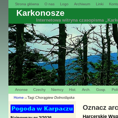
Strona główna
O nas
Logo
Archiwum
Linki
Konta
Karkonosze
Internetowa witryna czasopisma „Kar
Anonse
Czechy
Niemcy
Hist.
Arch.
Gosp.
Poli
Home
→Tagi
Chorągiew Dolnośląska
Oznacz ar
Harcerskie Wsp
Najnowszy nr 2/2026