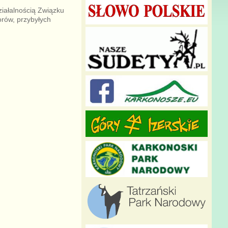
ziałalnością Związku
orów, przybyłych