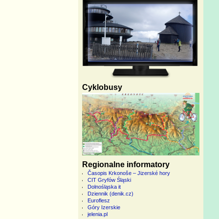
Cyklobusy
Regionalne informatory
Časopis Krkonoše – Jizerské hory
CIT Gryfów Śląski
Dolnośląska it
Dziennik (denik.cz)
Euroflesz
Góry Izerskie
jelenia.pl