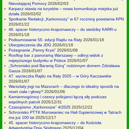
Nieostającej Pomocy
2026/02/03
Karpacz stawia na turystów – nowa komunikacja miejska już
działa
2026/02/02
Spotkanie Redakcji „Karkonoszy” w 67 rocznicę powstania KPN
2026/01/22
46. spacer historyczno-krajoznawczy – do siedziby KARR-u
2026/01/18
Podsumowanie 55. edycji Rajdu na Raty
2026/01/18
Ubezpieczenia dla JDG
2026/01/18
Pożegnanie „Panny Krysi”
2026/01/08
Rooftop bar z panoramą Warszawy – odkryj widok z
najwyższego budynku w Polsce
2026/01/07
„Schronisko pod Baranią Górą” rodzinnym domem Zdzisława
Gasza
2026/01/07
47. wycieczka Rajdu na Raty 2025 – w Góry Kaczawskie
2026/01/07
Warsztaty jogi na Mazurach – dlaczego to idealny sposób na
reset ciała i głowy?
2026/01/06
Kamiennogórscy i czescy policjanci łączą siły podczas
wspólnych patroli
2025/12/31
Czasopismo „Karkonosze” 4/2025
2025/12/22
Schronisko PTTK Murowaniec na Hali Gąsienicowej w Tatrach
ma już 100 lat
2025/12/17
45. spacer historyczno-krajoznawczy – do Kościoła
Adwentystów Dnia Siódmego
2025/12/04