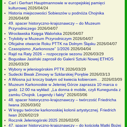
Carl i Gerhart Hauptmannowie w europejskiej pamięci
kulturowej
2026/04/24
Historia miejscowości Sobieszów u podnóża Chojnika
2026/04/08
49. spacer historyczno-krajoznawczy – do Muzeum
Przyrodniczego
2026/04/07
Wrocławska Księga Walońska
2026/04/07
Trylobity w Muzeum Przyrodniczym
2026/04/07
Oficjalne otwarcie Roku PTTK na Dolnym Śląsku
2026/04/07
Czasopismo „Karkonosze” 1/2026
2026/04/04
Rajd na Raty 2026 – rozpoczęcie sezonu
2026/03/29
Bogusław Jasiński zaprosił do Galerii Sztuki Nowej ETHOS
2026/03/29
Wybory w jeleniogórskim PTTK
2026/03/29
Sudecki Biwak Zimowy w Szklarskiej Porębie
2026/03/13
A Wiosna już kroczy białym od kwiecia kobiercem…
2026/03/09
Muzeum Karkonoskie w Jeleniej Górze zaprasza 10 marca o
godz. 12:00 na wykład: „La donna è mobile, czyli Kunegunda z
zamku Chojnik. Legendy i fakty”
2026/03/06
48. spacer historyczno-krajoznawczy – twórczość Friedricha
Iwana
2026/03/02
W kręgu twórców karkonoskiej kolonii artystycznej. Friedrich
Iwan
2026/02/19
Rocznik Jeleniogórski 2025
2026/02/05
47. spacer historyczno-krajoznawczy – do kościoła Matki Bożej