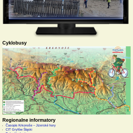
Cyklobusy
Regionalne informatory
Časopis Krkonoše – Jizerské hory
CIT Gryfów Śląski