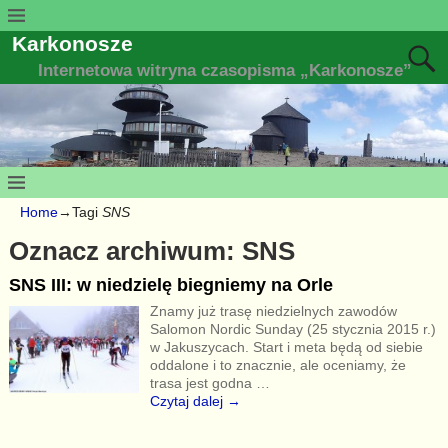
Karkonosze
Internetowa witryna czasopisma „Karkonosze”
Home
→Tagi
SNS
Oznacz archiwum:
SNS
SNS III: w niedzielę biegniemy na Orle
Znamy już trasę niedzielnych zawodów
Salomon Nordic Sunday (25 stycznia 2015 r.)
w Jakuszycach. Start i meta będą od siebie
oddalone i to znacznie, ale oceniamy, że
trasa jest godna
…
Czytaj dalej →