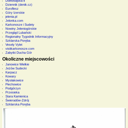
Dolnośląska it
Dziennik (denik.cz)
Euroflesz
Góry Izerskie
jelenia.pl
Jelonka.com
Karkonosze i Sudety
Nowiny Jeleniogórskie
Przegląd Lubański
Regionalny Tygodnik Informacyjny
Szklarska Poręba
Vesely Vylet
visitkarkonosze.com
Zabytki Ducha Gór
Okoliczne miejscowości
Janowice Wielkie
Jeżów Sudecki
Karpacz
Kowary
Mysłakowice
Piechowice
Podgórzyn
Przesieka
Stara Kamienica
Świeradów-Zdrój
Szklarska Poręba