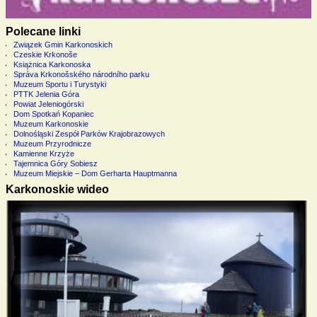
Polecane linki
Związek Gmin Karkonoskich
Czeskie Krkonoše
Książnica Karkonoska
Správa Krkonošského národního parku
Muzeum Sportu i Turystyki
PTTK Jelenia Góra
Powiat Jeleniogórski
Dom Spotkań Kopaniec
Muzeum Karkonoskie
Dolnośląski Zespół Parków Krajobrazowych
Muzeum Przyrodnicze
Kamienne Krzyże
Tajemnica Góry Sobiesz
Muzeum Miejskie – Dom Gerharta Hauptmanna
Karkonoskie wideo