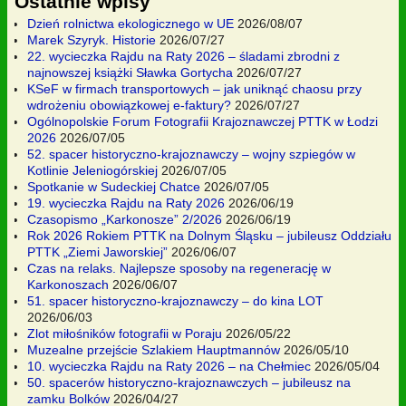
Ostatnie wpisy
Dzień rolnictwa ekologicznego w UE
2026/08/07
Marek Szyryk. Historie
2026/07/27
22. wycieczka Rajdu na Raty 2026 – śladami zbrodni z
najnowszej książki Sławka Gortycha
2026/07/27
KSeF w firmach transportowych – jak uniknąć chaosu przy
wdrożeniu obowiązkowej e-faktury?
2026/07/27
Ogólnopolskie Forum Fotografii Krajoznawczej PTTK w Łodzi
2026
2026/07/05
52. spacer historyczno-krajoznawczy – wojny szpiegów w
Kotlinie Jeleniogórskiej
2026/07/05
Spotkanie w Sudeckiej Chatce
2026/07/05
19. wycieczka Rajdu na Raty 2026
2026/06/19
Czasopismo „Karkonosze” 2/2026
2026/06/19
Rok 2026 Rokiem PTTK na Dolnym Śląsku – jubileusz Oddziału
PTTK „Ziemi Jaworskiej”
2026/06/07
Czas na relaks. Najlepsze sposoby na regenerację w
Karkonoszach
2026/06/07
51. spacer historyczno-krajoznawczy – do kina LOT
2026/06/03
Zlot miłośników fotografii w Poraju
2026/05/22
Muzealne przejście Szlakiem Hauptmannów
2026/05/10
10. wycieczka Rajdu na Raty 2026 – na Chełmiec
2026/05/04
50. spacerów historyczno-krajoznawczych – jubileusz na
zamku Bolków
2026/04/27