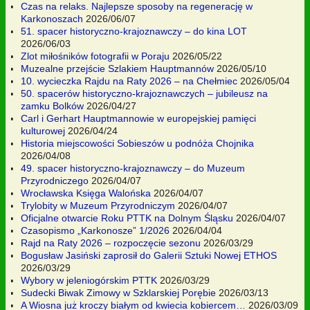
Czas na relaks. Najlepsze sposoby na regenerację w
Karkonoszach
2026/06/07
51. spacer historyczno-krajoznawczy – do kina LOT
2026/06/03
Zlot miłośników fotografii w Poraju
2026/05/22
Muzealne przejście Szlakiem Hauptmannów
2026/05/10
10. wycieczka Rajdu na Raty 2026 – na Chełmiec
2026/05/04
50. spacerów historyczno-krajoznawczych – jubileusz na
zamku Bolków
2026/04/27
Carl i Gerhart Hauptmannowie w europejskiej pamięci
kulturowej
2026/04/24
Historia miejscowości Sobieszów u podnóża Chojnika
2026/04/08
49. spacer historyczno-krajoznawczy – do Muzeum
Przyrodniczego
2026/04/07
Wrocławska Księga Walońska
2026/04/07
Trylobity w Muzeum Przyrodniczym
2026/04/07
Oficjalne otwarcie Roku PTTK na Dolnym Śląsku
2026/04/07
Czasopismo „Karkonosze” 1/2026
2026/04/04
Rajd na Raty 2026 – rozpoczęcie sezonu
2026/03/29
Bogusław Jasiński zaprosił do Galerii Sztuki Nowej ETHOS
2026/03/29
Wybory w jeleniogórskim PTTK
2026/03/29
Sudecki Biwak Zimowy w Szklarskiej Porębie
2026/03/13
A Wiosna już kroczy białym od kwiecia kobiercem…
2026/03/09