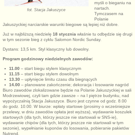
myśli o bieganiu na
nartach.
fot. Stacja Jakuszyce
Tymczasem na
Polanie
Jakuszyckiej narciarskie warunki biegowe są lepiej niż dobre.
Już w najbliższą niedzielę
18 stycznia
właśnie tu odbędzie się drugi
w tym sezonie bieg z cyklu Salomon Nordic Sunday.
Dystans: 13,5 km. Styl klasyczny lub dowolny.
Program godzinowy niedzielnych zawodów:
11.00
– start biegu stylem klasycznym
11.15
– start biegu stylem dowolnym
13.30
– upłynięcie limitu czasu dla biegnących
14.00
– planowane zakończenie; dekoracja i losowanie nagród
Biuro zawodów zlokalizowane będzie na Polanie Jakuszyckiej w sali
Modrzewiowej, czyli tam gdzie zawsze – na I piętrze budynku, nad
wypożyczalnią Stacja Jakuszyce. Biuro jest czynne od godz. 8.00
do godz. 10.00. W biurze: wpłaty startowe (prosimy o wcześniejsze
przelewy, w dniu zawodów opłata jest wyższa), wydawanie koszulek
startowych (dla tych, którzy jeszcze nie startowali w SNS-ie),
wydawanie chipów (dla tych, którzy jeszcze nie startowali w tym
sezonie), wypełnianie kuponów do losowania, pobieranie pakietów
Nutrend.