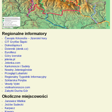
Regionalne informatory
Časopis Krkonoše – Jizerské hory
CIT Gryfów Śląski
Dolnośląska it
Dziennik (denik.cz)
Euroflesz
Góry Izerskie
jelenia.pl
Jelonka.com
Karkonosze i Sudety
Nowiny Jeleniogórskie
Przegląd Lubański
Regionalny Tygodnik Informacyjny
Szklarska Poręba
Vesely Vylet
visitkarkonosze.com
Zabytki Ducha Gór
Okoliczne miejscowości
Janowice Wielkie
Jeżów Sudecki
Karpacz
Kowary