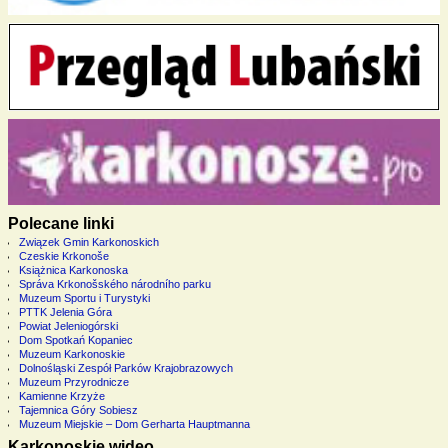
Polecane linki
Związek Gmin Karkonoskich
Czeskie Krkonoše
Książnica Karkonoska
Správa Krkonošského národního parku
Muzeum Sportu i Turystyki
PTTK Jelenia Góra
Powiat Jeleniogórski
Dom Spotkań Kopaniec
Muzeum Karkonoskie
Dolnośląski Zespół Parków Krajobrazowych
Muzeum Przyrodnicze
Kamienne Krzyże
Tajemnica Góry Sobiesz
Muzeum Miejskie – Dom Gerharta Hauptmanna
Karkonoskie wideo