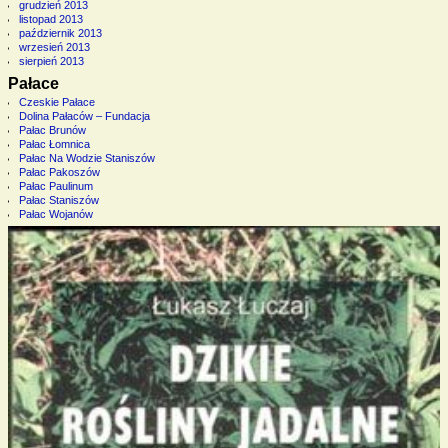
grudzień 2013
listopad 2013
październik 2013
wrzesień 2013
sierpień 2013
Pałace
Czeskie Pałace
Dolina Pałaców – Fundacja
Pałac Brunów
Pałac Łomnica
Pałac Na Wodzie Staniszów
Pałac Pakoszów
Pałac Paulinum
Pałac Staniszów
Pałac Wojanów