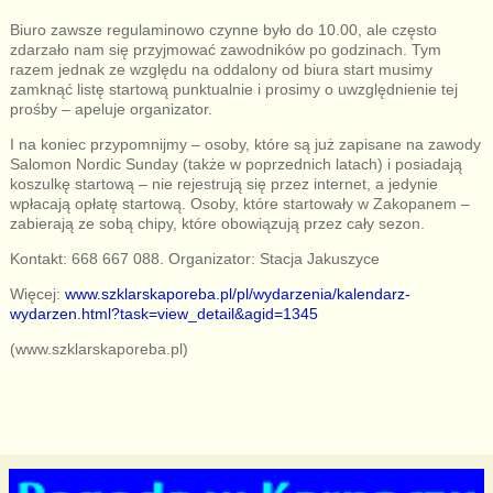
Biuro zawsze regulaminowo czynne było do 10.00, ale często
zdarzało nam się przyjmować zawodników po godzinach. Tym
razem jednak ze względu na oddalony od biura start musimy
zamknąć listę startową punktualnie i prosimy o uwzględnienie tej
prośby – apeluje organizator.
I na koniec przypomnijmy – osoby, które są już zapisane na zawody
Salomon Nordic Sunday (także w poprzednich latach) i posiadają
koszulkę startową – nie rejestrują się przez internet, a jedynie
wpłacają opłatę startową. Osoby, które startowały w Zakopanem –
zabierają ze sobą chipy, które obowiązują przez cały sezon.
Kontakt: 668 667 088. Organizator: Stacja Jakuszyce
Więcej:
www.szklarskaporeba.pl/pl/wydarzenia/kalendarz-
wydarzen.html?task=view_detail&agid=1345
(www.szklarskaporeba.pl)