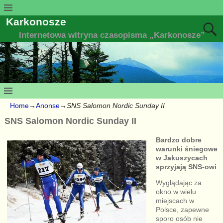
Karkonosze
Internetowa witryna czasopisma „Karkonosze”
Home
→
Anonse
→
SNS Salomon Nordic Sunday II
SNS Salomon Nordic Sunday II
Bardzo dobre
warunki śniegowe
w Jakuszycach
sprzyjają SNS-owi
Wyglądając za
okno w wielu
miejscach w
Polsce, zapewne
sporo osób nie