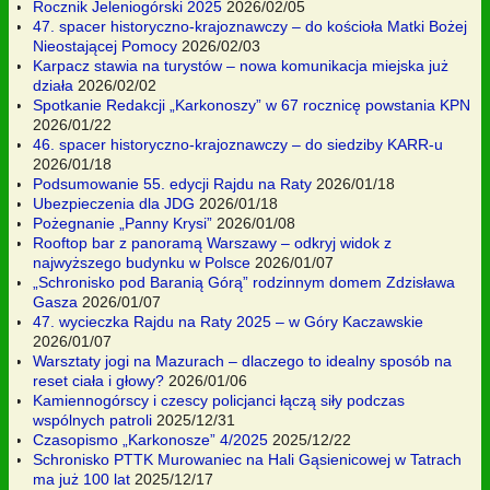
Rocznik Jeleniogórski 2025
2026/02/05
47. spacer historyczno-krajoznawczy – do kościoła Matki Bożej
Nieostającej Pomocy
2026/02/03
Karpacz stawia na turystów – nowa komunikacja miejska już
działa
2026/02/02
Spotkanie Redakcji „Karkonoszy” w 67 rocznicę powstania KPN
2026/01/22
46. spacer historyczno-krajoznawczy – do siedziby KARR-u
2026/01/18
Podsumowanie 55. edycji Rajdu na Raty
2026/01/18
Ubezpieczenia dla JDG
2026/01/18
Pożegnanie „Panny Krysi”
2026/01/08
Rooftop bar z panoramą Warszawy – odkryj widok z
najwyższego budynku w Polsce
2026/01/07
„Schronisko pod Baranią Górą” rodzinnym domem Zdzisława
Gasza
2026/01/07
47. wycieczka Rajdu na Raty 2025 – w Góry Kaczawskie
2026/01/07
Warsztaty jogi na Mazurach – dlaczego to idealny sposób na
reset ciała i głowy?
2026/01/06
Kamiennogórscy i czescy policjanci łączą siły podczas
wspólnych patroli
2025/12/31
Czasopismo „Karkonosze” 4/2025
2025/12/22
Schronisko PTTK Murowaniec na Hali Gąsienicowej w Tatrach
ma już 100 lat
2025/12/17