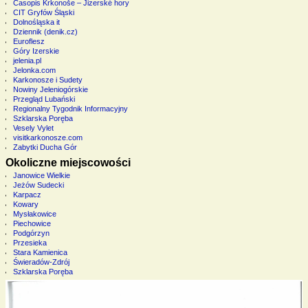
Časopis Krkonoše – Jizerské hory
CIT Gryfów Śląski
Dolnośląska it
Dziennik (denik.cz)
Euroflesz
Góry Izerskie
jelenia.pl
Jelonka.com
Karkonosze i Sudety
Nowiny Jeleniogórskie
Przegląd Lubański
Regionalny Tygodnik Informacyjny
Szklarska Poręba
Vesely Vylet
visitkarkonosze.com
Zabytki Ducha Gór
Okoliczne miejscowości
Janowice Wielkie
Jeżów Sudecki
Karpacz
Kowary
Mysłakowice
Piechowice
Podgórzyn
Przesieka
Stara Kamienica
Świeradów-Zdrój
Szklarska Poręba