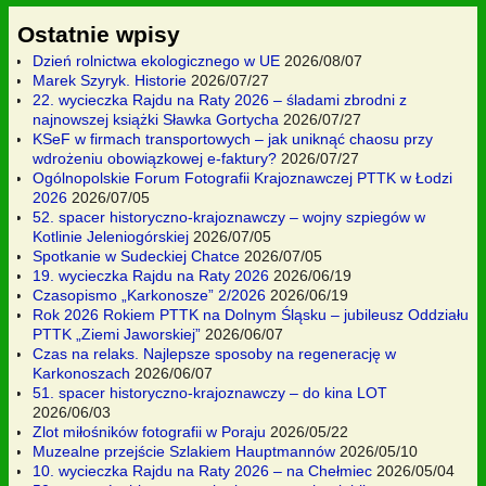
Ostatnie wpisy
Dzień rolnictwa ekologicznego w UE
2026/08/07
Marek Szyryk. Historie
2026/07/27
22. wycieczka Rajdu na Raty 2026 – śladami zbrodni z
najnowszej książki Sławka Gortycha
2026/07/27
KSeF w firmach transportowych – jak uniknąć chaosu przy
wdrożeniu obowiązkowej e-faktury?
2026/07/27
Ogólnopolskie Forum Fotografii Krajoznawczej PTTK w Łodzi
2026
2026/07/05
52. spacer historyczno-krajoznawczy – wojny szpiegów w
Kotlinie Jeleniogórskiej
2026/07/05
Spotkanie w Sudeckiej Chatce
2026/07/05
19. wycieczka Rajdu na Raty 2026
2026/06/19
Czasopismo „Karkonosze” 2/2026
2026/06/19
Rok 2026 Rokiem PTTK na Dolnym Śląsku – jubileusz Oddziału
PTTK „Ziemi Jaworskiej”
2026/06/07
Czas na relaks. Najlepsze sposoby na regenerację w
Karkonoszach
2026/06/07
51. spacer historyczno-krajoznawczy – do kina LOT
2026/06/03
Zlot miłośników fotografii w Poraju
2026/05/22
Muzealne przejście Szlakiem Hauptmannów
2026/05/10
10. wycieczka Rajdu na Raty 2026 – na Chełmiec
2026/05/04