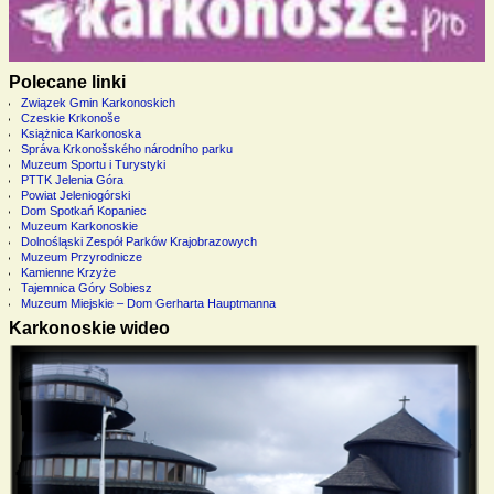
Polecane linki
Związek Gmin Karkonoskich
Czeskie Krkonoše
Książnica Karkonoska
Správa Krkonošského národního parku
Muzeum Sportu i Turystyki
PTTK Jelenia Góra
Powiat Jeleniogórski
Dom Spotkań Kopaniec
Muzeum Karkonoskie
Dolnośląski Zespół Parków Krajobrazowych
Muzeum Przyrodnicze
Kamienne Krzyże
Tajemnica Góry Sobiesz
Muzeum Miejskie – Dom Gerharta Hauptmanna
Karkonoskie wideo