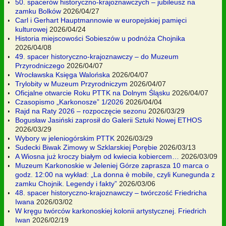
50. spacerów historyczno-krajoznawczych – jubileusz na
zamku Bolków
2026/04/27
Carl i Gerhart Hauptmannowie w europejskiej pamięci
kulturowej
2026/04/24
Historia miejscowości Sobieszów u podnóża Chojnika
2026/04/08
49. spacer historyczno-krajoznawczy – do Muzeum
Przyrodniczego
2026/04/07
Wrocławska Księga Walońska
2026/04/07
Trylobity w Muzeum Przyrodniczym
2026/04/07
Oficjalne otwarcie Roku PTTK na Dolnym Śląsku
2026/04/07
Czasopismo „Karkonosze” 1/2026
2026/04/04
Rajd na Raty 2026 – rozpoczęcie sezonu
2026/03/29
Bogusław Jasiński zaprosił do Galerii Sztuki Nowej ETHOS
2026/03/29
Wybory w jeleniogórskim PTTK
2026/03/29
Sudecki Biwak Zimowy w Szklarskiej Porębie
2026/03/13
A Wiosna już kroczy białym od kwiecia kobiercem…
2026/03/09
Muzeum Karkonoskie w Jeleniej Górze zaprasza 10 marca o
godz. 12:00 na wykład: „La donna è mobile, czyli Kunegunda z
zamku Chojnik. Legendy i fakty”
2026/03/06
48. spacer historyczno-krajoznawczy – twórczość Friedricha
Iwana
2026/03/02
W kręgu twórców karkonoskiej kolonii artystycznej. Friedrich
Iwan
2026/02/19