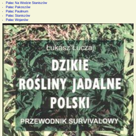
Pałac Na Wodzie Staniszów
Pałac Pakoszów
Pałac Paulinum
Pałac Staniszów
Pałac Wojanów