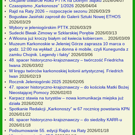
Oficjalne otwarcie Roku PTTK na Dolnym Śląsku
2026/04/07
Czasopismo „Karkonosze” 1/2026
2026/04/04
Rajd na Raty 2026 – rozpoczęcie sezonu
2026/03/29
Bogusław Jasiński zaprosił do Galerii Sztuki Nowej ETHOS
2026/03/29
Wybory w jeleniogórskim PTTK
2026/03/29
Sudecki Biwak Zimowy w Szklarskiej Porębie
2026/03/13
A Wiosna już kroczy białym od kwiecia kobiercem…
2026/03/09
Muzeum Karkonoskie w Jeleniej Górze zaprasza 10 marca o
godz. 12:00 na wykład: „La donna è mobile, czyli Kunegunda z
zamku Chojnik. Legendy i fakty”
2026/03/06
48. spacer historyczno-krajoznawczy – twórczość Friedricha
Iwana
2026/03/02
W kręgu twórców karkonoskiej kolonii artystycznej. Friedrich
Iwan
2026/02/19
Rocznik Jeleniogórski 2025
2026/02/05
47. spacer historyczno-krajoznawczy – do kościoła Matki Bożej
Nieostającej Pomocy
2026/02/03
Karpacz stawia na turystów – nowa komunikacja miejska już
działa
2026/02/02
Spotkanie Redakcji „Karkonoszy” w 67 rocznicę powstania KPN
2026/01/22
46. spacer historyczno-krajoznawczy – do siedziby KARR-u
2026/01/18
Podsumowanie 55. edycji Rajdu na Raty
2026/01/18