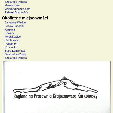
Szklarska Poręba
Vesely Vylet
visitkarkonosze.com
Zabytki Ducha Gór
Okoliczne miejscowości
Janowice Wielkie
Jeżów Sudecki
Karpacz
Kowary
Mysłakowice
Piechowice
Podgórzyn
Przesieka
Stara Kamienica
Świeradów-Zdrój
Szklarska Poręba