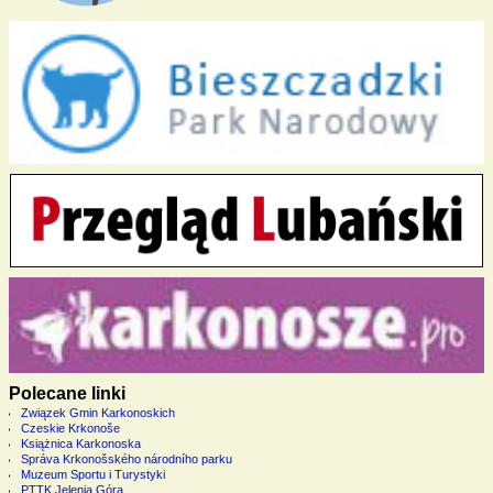
Polecane linki
Związek Gmin Karkonoskich
Czeskie Krkonoše
Książnica Karkonoska
Správa Krkonošského národního parku
Muzeum Sportu i Turystyki
PTTK Jelenia Góra