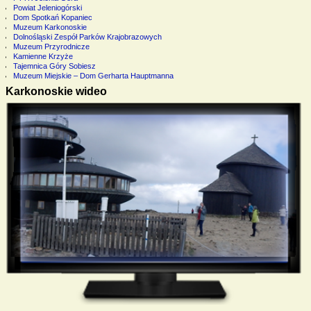
Powiat Jeleniogórski
Dom Spotkań Kopaniec
Muzeum Karkonoskie
Dolnośląski Zespół Parków Krajobrazowych
Muzeum Przyrodnicze
Kamienne Krzyże
Tajemnica Góry Sobiesz
Muzeum Miejskie – Dom Gerharta Hauptmanna
Karkonoskie wideo