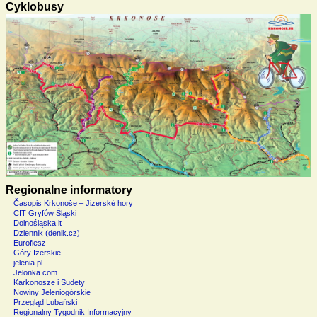
Cyklobusy
Regionalne informatory
Časopis Krkonoše – Jizerské hory
CIT Gryfów Śląski
Dolnośląska it
Dziennik (denik.cz)
Euroflesz
Góry Izerskie
jelenia.pl
Jelonka.com
Karkonosze i Sudety
Nowiny Jeleniogórskie
Przegląd Lubański
Regionalny Tygodnik Informacyjny