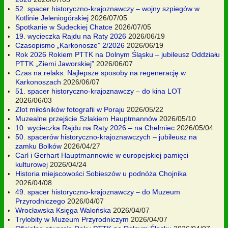
52. spacer historyczno-krajoznawczy – wojny szpiegów w
Kotlinie Jeleniogórskiej
2026/07/05
Spotkanie w Sudeckiej Chatce
2026/07/05
19. wycieczka Rajdu na Raty 2026
2026/06/19
Czasopismo „Karkonosze” 2/2026
2026/06/19
Rok 2026 Rokiem PTTK na Dolnym Śląsku – jubileusz Oddziału
PTTK „Ziemi Jaworskiej”
2026/06/07
Czas na relaks. Najlepsze sposoby na regenerację w
Karkonoszach
2026/06/07
51. spacer historyczno-krajoznawczy – do kina LOT
2026/06/03
Zlot miłośników fotografii w Poraju
2026/05/22
Muzealne przejście Szlakiem Hauptmannów
2026/05/10
10. wycieczka Rajdu na Raty 2026 – na Chełmiec
2026/05/04
50. spacerów historyczno-krajoznawczych – jubileusz na
zamku Bolków
2026/04/27
Carl i Gerhart Hauptmannowie w europejskiej pamięci
kulturowej
2026/04/24
Historia miejscowości Sobieszów u podnóża Chojnika
2026/04/08
49. spacer historyczno-krajoznawczy – do Muzeum
Przyrodniczego
2026/04/07
Wrocławska Księga Walońska
2026/04/07
Trylobity w Muzeum Przyrodniczym
2026/04/07