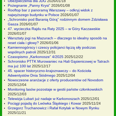
Ubezpieczenia dla JDG
2026/01/18
Pożegnanie „Panny Krysi”
2026/01/08
Rooftop bar z panoramą Warszawy – odkryj widok z
najwyższego budynku w Polsce
2026/01/07
„Schronisko pod Baranią Górą” rodzinnym domem Zdzisława
Gasza
2026/01/07
47. wycieczka Rajdu na Raty 2025 – w Góry Kaczawskie
2026/01/07
Warsztaty jogi na Mazurach – dlaczego to idealny sposób na
reset ciała i głowy?
2026/01/06
Kamiennogórscy i czescy policjanci łączą siły podczas
wspólnych patroli
2025/12/31
Czasopismo „Karkonosze” 4/2025
2025/12/22
Schronisko PTTK Murowaniec na Hali Gąsienicowej w Tatrach
ma już 100 lat
2025/12/17
45. spacer historyczno-krajoznawczy – do Kościoła
Adwentystów Dnia Siódmego
2025/12/04
Nowoczesne aranżacje z oferty producentów od Novodom
2025/12/04
Monitoring lasów pozostaje w gestii państw członkowskich
2025/12/03
Telewizja Lubań już nadaje w Karkonoszach
2025/12/01
Pociągi pojadą do Lwówka Śląskiego i Kowar
2025/11/24
Grzegorz Truchanowicz i Rafał Kotylak w Nowym Rynku
2025/11/21