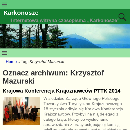
Karkonosze
Internetowa witryna czasopisma „Karkonosze”
Home
→Tagi
Krzysztof Mazurski
Oznacz archiwum:
Krzysztof
Mazurski
Krajowa Konferencja Krajoznawców PTTK 2014
W siedzibie Zarządu Głównego Polskiego
Towarzystwa Turystyczno-Krajoznawczego
18 stycznia odbyła się Krajowa Konferencja
Krajoznawców. Przybyli na nią delegaci z
całego kraju, którzy po wysłuchaniu
sprawozdania z pracy ustępującej komisji,
mieli za zadanie zdecydować o jej składzie na