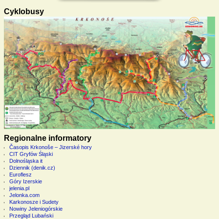
Cyklobusy
Regionalne informatory
Časopis Krkonoše – Jizerské hory
CIT Gryfów Śląski
Dolnośląska it
Dziennik (denik.cz)
Euroflesz
Góry Izerskie
jelenia.pl
Jelonka.com
Karkonosze i Sudety
Nowiny Jeleniogórskie
Przegląd Lubański