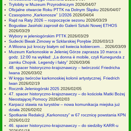
Trylobity w Muzeum Przyrodniczym
2026/04/07
Oficjalne otwarcie Roku PTTK na Dolnym Śląsku
2026/04/07
Czasopismo „Karkonosze” 1/2026
2026/04/04
Rajd na Raty 2026 – rozpoczęcie sezonu
2026/03/29
Bogusław Jasiński zaprosił do Galerii Sztuki Nowej ETHOS
2026/03/29
Wybory w jeleniogórskim PTTK
2026/03/29
Sudecki Biwak Zimowy w Szklarskiej Porębie
2026/03/13
A Wiosna już kroczy białym od kwiecia kobiercem…
2026/03/09
Muzeum Karkonoskie w Jeleniej Górze zaprasza 10 marca o
godz. 12:00 na wykład: „La donna è mobile, czyli Kunegunda z
zamku Chojnik. Legendy i fakty”
2026/03/06
48. spacer historyczno-krajoznawczy – twórczość Friedricha
Iwana
2026/03/02
W kręgu twórców karkonoskiej kolonii artystycznej. Friedrich
Iwan
2026/02/19
Rocznik Jeleniogórski 2025
2026/02/05
47. spacer historyczno-krajoznawczy – do kościoła Matki Bożej
Nieostającej Pomocy
2026/02/03
Karpacz stawia na turystów – nowa komunikacja miejska już
działa
2026/02/02
Spotkanie Redakcji „Karkonoszy” w 67 rocznicę powstania KPN
2026/01/22
46. spacer historyczno-krajoznawczy – do siedziby KARR-u
2026/01/18