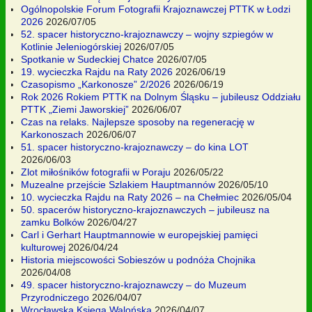
Ogólnopolskie Forum Fotografii Krajoznawczej PTTK w Łodzi
2026
2026/07/05
52. spacer historyczno-krajoznawczy – wojny szpiegów w
Kotlinie Jeleniogórskiej
2026/07/05
Spotkanie w Sudeckiej Chatce
2026/07/05
19. wycieczka Rajdu na Raty 2026
2026/06/19
Czasopismo „Karkonosze” 2/2026
2026/06/19
Rok 2026 Rokiem PTTK na Dolnym Śląsku – jubileusz Oddziału
PTTK „Ziemi Jaworskiej”
2026/06/07
Czas na relaks. Najlepsze sposoby na regenerację w
Karkonoszach
2026/06/07
51. spacer historyczno-krajoznawczy – do kina LOT
2026/06/03
Zlot miłośników fotografii w Poraju
2026/05/22
Muzealne przejście Szlakiem Hauptmannów
2026/05/10
10. wycieczka Rajdu na Raty 2026 – na Chełmiec
2026/05/04
50. spacerów historyczno-krajoznawczych – jubileusz na
zamku Bolków
2026/04/27
Carl i Gerhart Hauptmannowie w europejskiej pamięci
kulturowej
2026/04/24
Historia miejscowości Sobieszów u podnóża Chojnika
2026/04/08
49. spacer historyczno-krajoznawczy – do Muzeum
Przyrodniczego
2026/04/07
Wrocławska Księga Walońska
2026/04/07