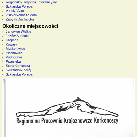
Regionalny Tygodnik Informacyjny
Szklarska Poręba
Vesely Vylet
visitkarkonosze.com
Zabytki Ducha Gór
Okoliczne miejscowości
Janowice Wielkie
Jeżów Sudecki
Karpacz
Kowary
Mysłakowice
Piechowice
Podgórzyn
Przesieka
Stara Kamienica
Świeradów-Zdrój
Szklarska Poręba