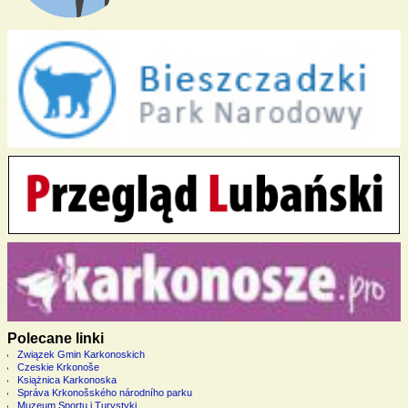
Polecane linki
Związek Gmin Karkonoskich
Czeskie Krkonoše
Książnica Karkonoska
Správa Krkonošského národního parku
Muzeum Sportu i Turystyki