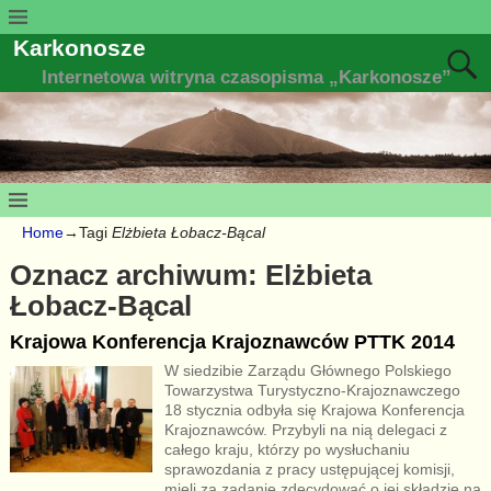
Karkonosze
Internetowa witryna czasopisma „Karkonosze”
Home
→Tagi
Elżbieta Łobacz-Bącal
Oznacz archiwum:
Elżbieta
Łobacz-Bącal
Krajowa Konferencja Krajoznawców PTTK 2014
W siedzibie Zarządu Głównego Polskiego
Towarzystwa Turystyczno-Krajoznawczego
18 stycznia odbyła się Krajowa Konferencja
Krajoznawców. Przybyli na nią delegaci z
całego kraju, którzy po wysłuchaniu
sprawozdania z pracy ustępującej komisji,
mieli za zadanie zdecydować o jej składzie na