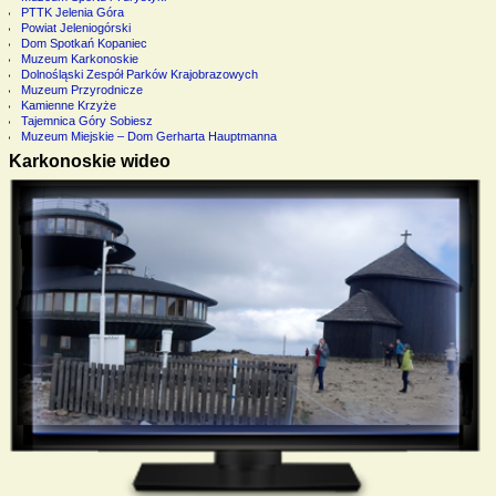
PTTK Jelenia Góra
Powiat Jeleniogórski
Dom Spotkań Kopaniec
Muzeum Karkonoskie
Dolnośląski Zespół Parków Krajobrazowych
Muzeum Przyrodnicze
Kamienne Krzyże
Tajemnica Góry Sobiesz
Muzeum Miejskie – Dom Gerharta Hauptmanna
Karkonoskie wideo