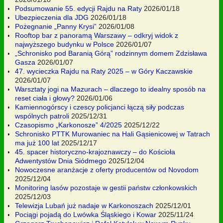
Podsumowanie 55. edycji Rajdu na Raty
2026/01/18
Ubezpieczenia dla JDG
2026/01/18
Pożegnanie „Panny Krysi”
2026/01/08
Rooftop bar z panoramą Warszawy – odkryj widok z
najwyższego budynku w Polsce
2026/01/07
„Schronisko pod Baranią Górą” rodzinnym domem Zdzisława
Gasza
2026/01/07
47. wycieczka Rajdu na Raty 2025 – w Góry Kaczawskie
2026/01/07
Warsztaty jogi na Mazurach – dlaczego to idealny sposób na
reset ciała i głowy?
2026/01/06
Kamiennogórscy i czescy policjanci łączą siły podczas
wspólnych patroli
2025/12/31
Czasopismo „Karkonosze” 4/2025
2025/12/22
Schronisko PTTK Murowaniec na Hali Gąsienicowej w Tatrach
ma już 100 lat
2025/12/17
45. spacer historyczno-krajoznawczy – do Kościoła
Adwentystów Dnia Siódmego
2025/12/04
Nowoczesne aranżacje z oferty producentów od Novodom
2025/12/04
Monitoring lasów pozostaje w gestii państw członkowskich
2025/12/03
Telewizja Lubań już nadaje w Karkonoszach
2025/12/01
Pociągi pojadą do Lwówka Śląskiego i Kowar
2025/11/24