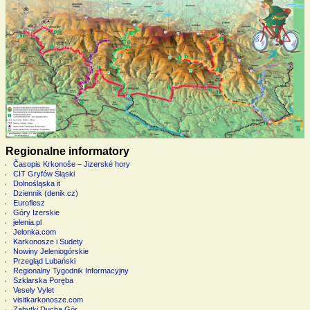
Regionalne informatory
Časopis Krkonoše – Jizerské hory
CIT Gryfów Śląski
Dolnośląska it
Dziennik (denik.cz)
Euroflesz
Góry Izerskie
jelenia.pl
Jelonka.com
Karkonosze i Sudety
Nowiny Jeleniogórskie
Przegląd Lubański
Regionalny Tygodnik Informacyjny
Szklarska Poręba
Vesely Vylet
visitkarkonosze.com
Zabytki Ducha Gór