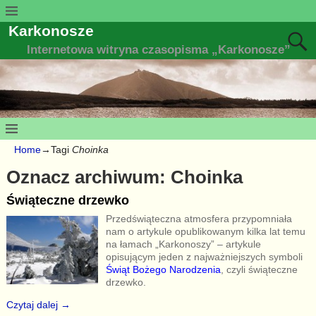
Karkonosze
Internetowa witryna czasopisma „Karkonosze”
Home
→Tagi
Choinka
Oznacz archiwum:
Choinka
Świąteczne drzewko
Przedświąteczna atmosfera przypomniała
nam o artykule opublikowanym kilka lat temu
na łamach „Karkonoszy” – artykule
opisującym jeden z najważniejszych symboli
Świąt Bożego Narodzenia
, czyli świąteczne
drzewko.
Czytaj dalej →