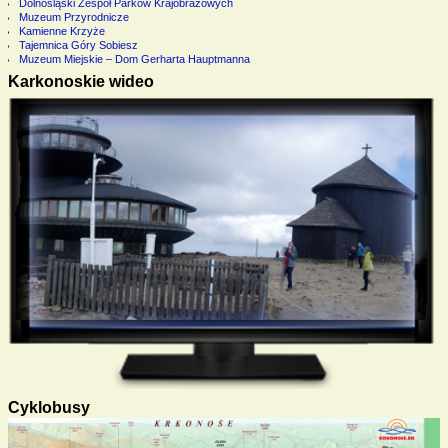
Dolnośląski Zespół Parków Krajobrazowych
Muzeum Przyrodnicze
Kamienne Krzyże
Tajemnica Góry Sobiesz
Muzeum Miejskie – Dom Gerharta Hauptmanna
Karkonoskie wideo
Cyklobusy