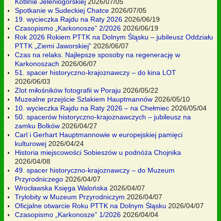
Kotlinie Jeleniogórskiej
2026/07/05
Spotkanie w Sudeckiej Chatce
2026/07/05
19. wycieczka Rajdu na Raty 2026
2026/06/19
Czasopismo „Karkonosze” 2/2026
2026/06/19
Rok 2026 Rokiem PTTK na Dolnym Śląsku – jubileusz Oddziału
PTTK „Ziemi Jaworskiej”
2026/06/07
Czas na relaks. Najlepsze sposoby na regenerację w
Karkonoszach
2026/06/07
51. spacer historyczno-krajoznawczy – do kina LOT
2026/06/03
Zlot miłośników fotografii w Poraju
2026/05/22
Muzealne przejście Szlakiem Hauptmannów
2026/05/10
10. wycieczka Rajdu na Raty 2026 – na Chełmiec
2026/05/04
50. spacerów historyczno-krajoznawczych – jubileusz na
zamku Bolków
2026/04/27
Carl i Gerhart Hauptmannowie w europejskiej pamięci
kulturowej
2026/04/24
Historia miejscowości Sobieszów u podnóża Chojnika
2026/04/08
49. spacer historyczno-krajoznawczy – do Muzeum
Przyrodniczego
2026/04/07
Wrocławska Księga Walońska
2026/04/07
Trylobity w Muzeum Przyrodniczym
2026/04/07
Oficjalne otwarcie Roku PTTK na Dolnym Śląsku
2026/04/07
Czasopismo „Karkonosze” 1/2026
2026/04/04