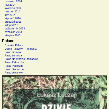
czerwiec 2014
maj 2014
kwiecień 2014
marzec 2014
luty 2014
styczeń 2014
grudzień 2013
listopad 2013
październik 2013
wrzesień 2013
sierpień 2013
Pałace
Czeskie Pałace
Dolina Pałaców – Fundacja
Pałac Brunów
Pałac Łomnica
Pałac Na Wodzie Staniszów
Pałac Pakoszów
Pałac Paulinum
Pałac Staniszów
Pałac Wojanów