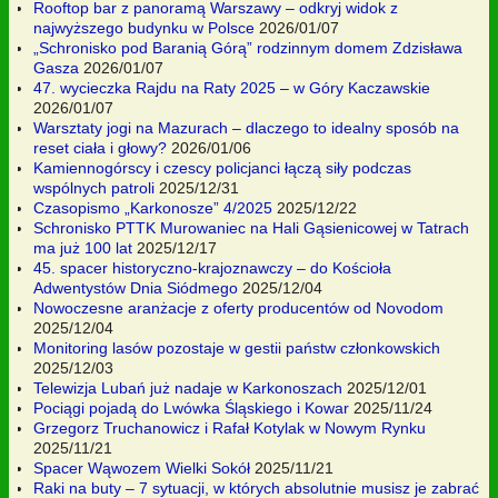
Rooftop bar z panoramą Warszawy – odkryj widok z
najwyższego budynku w Polsce
2026/01/07
„Schronisko pod Baranią Górą” rodzinnym domem Zdzisława
Gasza
2026/01/07
47. wycieczka Rajdu na Raty 2025 – w Góry Kaczawskie
2026/01/07
Warsztaty jogi na Mazurach – dlaczego to idealny sposób na
reset ciała i głowy?
2026/01/06
Kamiennogórscy i czescy policjanci łączą siły podczas
wspólnych patroli
2025/12/31
Czasopismo „Karkonosze” 4/2025
2025/12/22
Schronisko PTTK Murowaniec na Hali Gąsienicowej w Tatrach
ma już 100 lat
2025/12/17
45. spacer historyczno-krajoznawczy – do Kościoła
Adwentystów Dnia Siódmego
2025/12/04
Nowoczesne aranżacje z oferty producentów od Novodom
2025/12/04
Monitoring lasów pozostaje w gestii państw członkowskich
2025/12/03
Telewizja Lubań już nadaje w Karkonoszach
2025/12/01
Pociągi pojadą do Lwówka Śląskiego i Kowar
2025/11/24
Grzegorz Truchanowicz i Rafał Kotylak w Nowym Rynku
2025/11/21
Spacer Wąwozem Wielki Sokół
2025/11/21
Raki na buty – 7 sytuacji, w których absolutnie musisz je zabrać