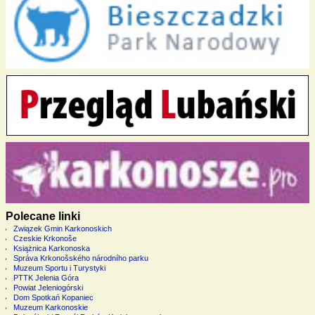
Polecane linki
Związek Gmin Karkonoskich
Czeskie Krkonoše
Książnica Karkonoska
Správa Krkonošského národního parku
Muzeum Sportu i Turystyki
PTTK Jelenia Góra
Powiat Jeleniogórski
Dom Spotkań Kopaniec
Muzeum Karkonoskie