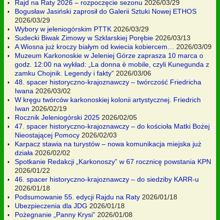
Rajd na Raty 2026 – rozpoczęcie sezonu
2026/03/29
Bogusław Jasiński zaprosił do Galerii Sztuki Nowej ETHOS
2026/03/29
Wybory w jeleniogórskim PTTK
2026/03/29
Sudecki Biwak Zimowy w Szklarskiej Porębie
2026/03/13
A Wiosna już kroczy białym od kwiecia kobiercem…
2026/03/09
Muzeum Karkonoskie w Jeleniej Górze zaprasza 10 marca o
godz. 12:00 na wykład: „La donna è mobile, czyli Kunegunda z
zamku Chojnik. Legendy i fakty”
2026/03/06
48. spacer historyczno-krajoznawczy – twórczość Friedricha
Iwana
2026/03/02
W kręgu twórców karkonoskiej kolonii artystycznej. Friedrich
Iwan
2026/02/19
Rocznik Jeleniogórski 2025
2026/02/05
47. spacer historyczno-krajoznawczy – do kościoła Matki Bożej
Nieostającej Pomocy
2026/02/03
Karpacz stawia na turystów – nowa komunikacja miejska już
działa
2026/02/02
Spotkanie Redakcji „Karkonoszy” w 67 rocznicę powstania KPN
2026/01/22
46. spacer historyczno-krajoznawczy – do siedziby KARR-u
2026/01/18
Podsumowanie 55. edycji Rajdu na Raty
2026/01/18
Ubezpieczenia dla JDG
2026/01/18
Pożegnanie „Panny Krysi”
2026/01/08