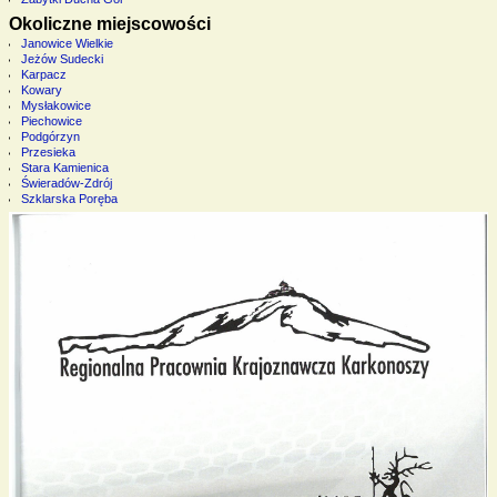
Okoliczne miejscowości
Janowice Wielkie
Jeżów Sudecki
Karpacz
Kowary
Mysłakowice
Piechowice
Podgórzyn
Przesieka
Stara Kamienica
Świeradów-Zdrój
Szklarska Poręba