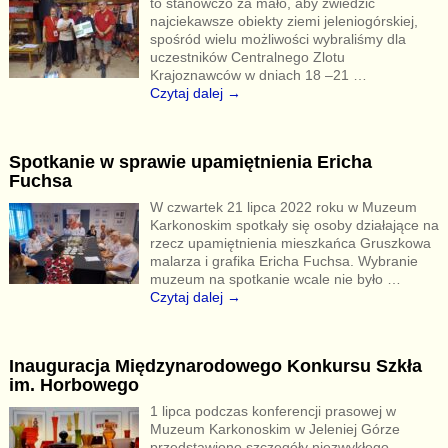
to stanowczo za mało, aby zwiedzić
najciekawsze obiekty ziemi jeleniogórskiej,
spośród wielu możliwości wybraliśmy dla
uczestników Centralnego Zlotu
Krajoznawców w dniach 18 –21
…
Czytaj dalej →
Spotkanie w sprawie upamiętnienia Ericha
Fuchsa
W czwartek 21 lipca 2022 roku w Muzeum
Karkonoskim spotkały się osoby działające na
rzecz upamiętnienia mieszkańca Gruszkowa
malarza i grafika Ericha Fuchsa. Wybranie
muzeum na spotkanie wcale nie było
…
Czytaj dalej →
Inauguracja Międzynarodowego Konkursu Szkła
im. Horbowego
1 lipca podczas konferencji prasowej w
Muzeum Karkonoskim w Jeleniej Górze
przedstawiono szczegóły niezwykłego