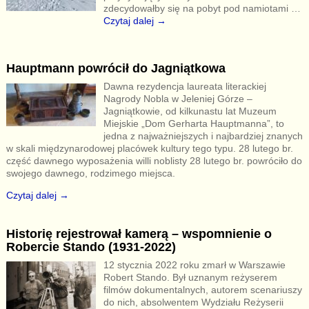
zdecydowałby się na pobyt pod namiotami
…
Czytaj dalej →
Hauptmann powrócił do Jagniątkowa
Dawna rezydencja laureata literackiej
Nagrody Nobla w Jeleniej Górze –
Jagniątkowie, od kilkunastu lat Muzeum
Miejskie „Dom Gerharta Hauptmanna”, to
jedna z najważniejszych i najbardziej znanych
w skali międzynarodowej placówek kultury tego typu. 28 lutego br.
część dawnego wyposażenia willi noblisty 28 lutego br. powróciło do
swojego dawnego, rodzimego miejsca.
Czytaj dalej →
Historię rejestrował kamerą – wspomnienie o
Robercie Stando (1931-2022)
12 stycznia 2022 roku zmarł w Warszawie
Robert Stando. Był uznanym reżyserem
filmów dokumentalnych, autorem scenariuszy
do nich, absolwentem Wydziału Reżyserii