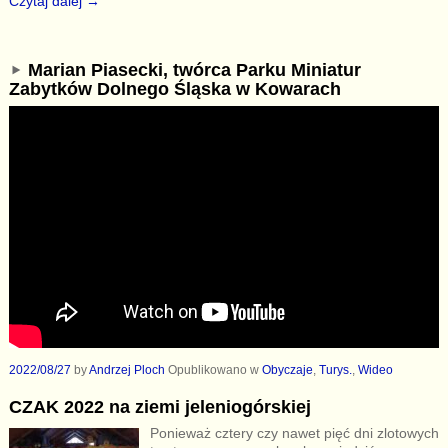
Czytaj dalej →
Marian Piasecki, twórca Parku Miniatur
Zabytków Dolnego Śląska w Kowarach
2022/08/27
by
Andrzej Ploch
Opublikowano w
Obyczaje
,
Turys.
,
Wideo
CZAK 2022 na ziemi jeleniogórskiej
Ponieważ cztery czy nawet pięć dni zlotowych