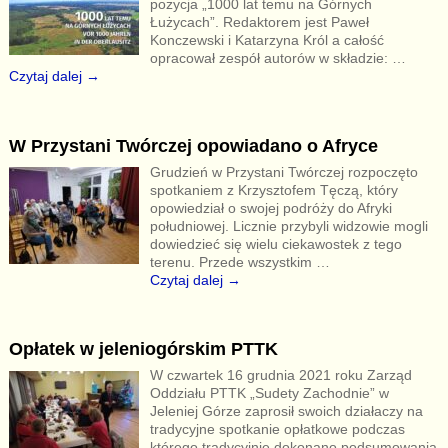
pozycja „1000 lat temu na Górnych
Łużycach”. Redaktorem jest Paweł
Konczewski i Katarzyna Król a całość
opracował zespół autorów w składzie:
…
Czytaj dalej →
W Przystani Twórczej opowiadano o Afryce
Grudzień w Przystani Twórczej rozpoczęto
spotkaniem z Krzysztofem Tęczą, który
opowiedział o swojej podróży do Afryki
południowej. Licznie przybyli widzowie mogli
dowiedzieć się wielu ciekawostek z tego
terenu. Przede wszystkim
…
Czytaj dalej →
Opłatek w jeleniogórskim PTTK
W czwartek 16 grudnia 2021 roku Zarząd
Oddziału PTTK „Sudety Zachodnie” w
Jeleniej Górze zaprosił swoich działaczy na
tradycyjne spotkanie opłatkowe podczas
którego tradycyjnie dokonano podsumowania