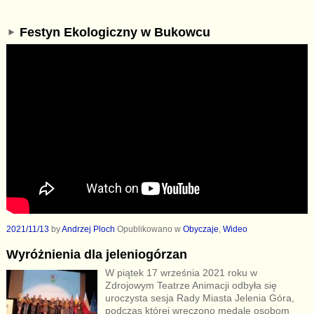
Festyn Ekologiczny w Bukowcu
2021/11/13
by
Andrzej Ploch
Opublikowano w
Obyczaje
,
Wideo
Wyróżnienia dla jeleniogórzan
W piątek 17 września 2021 roku w
Zdrojowym Teatrze Animacji odbyła się
uroczysta sesja Rady Miasta Jelenia Góra,
podczas której wręczono medale osobom