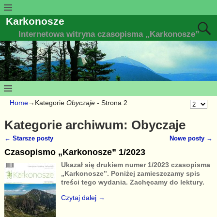
Karkonosze
Internetowa witryna czasopisma „Karkonosze”
Home
→Kategorie
Obyczaje
- Strona 2
Kategorie archiwum:
Obyczaje
←
Starsze posty
Nowe posty
→
Nawigacja
Czasopismo „Karkonosze” 1/2023
Ukazał się drukiem numer 1/2023 czasopisma
„Karkonosze”. Poniżej zamieszczamy spis
treści tego wydania. Zachęcamy do lektury.
Czytaj dalej →