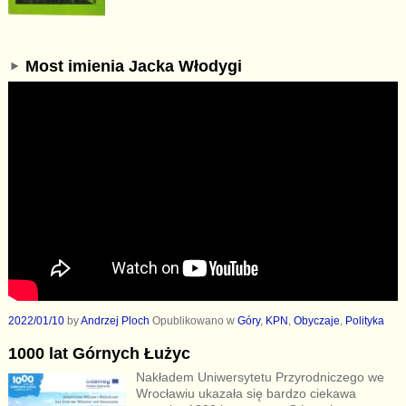
Most imienia Jacka Włodygi
2022/01/10
by
Andrzej Ploch
Opublikowano w
Góry
,
KPN
,
Obyczaje
,
Polityka
1000 lat Górnych Łużyc
Nakładem Uniwersytetu Przyrodniczego we
Wrocławiu ukazała się bardzo ciekawa