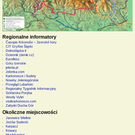
Regionalne informatory
Časopis Krkonoše – Jizerské hory
CIT Gryfów Śląski
Dolnośląska it
Dziennik (denik.cz)
Euroflesz
Góry Izerskie
jelenia.pl
Jelonka.com
Karkonosze i Sudety
Nowiny Jeleniogórskie
Przegląd Lubański
Regionalny Tygodnik Informacyjny
Szklarska Poręba
Vesely Vylet
visitkarkonosze.com
Zabytki Ducha Gór
Okoliczne miejscowości
Janowice Wielkie
Jeżów Sudecki
Karpacz
Kowary
Mysłakowice