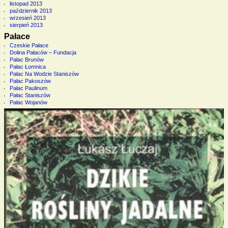
listopad 2013
październik 2013
wrzesień 2013
sierpień 2013
Pałace
Czeskie Pałace
Dolina Pałaców – Fundacja
Pałac Brunów
Pałac Łomnica
Pałac Na Wodzie Staniszów
Pałac Pakoszów
Pałac Paulinum
Pałac Staniszów
Pałac Wojanów