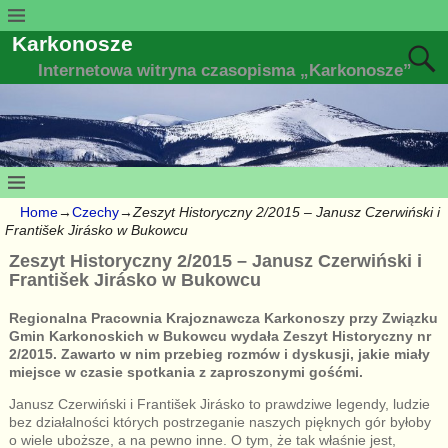
Karkonosze
Internetowa witryna czasopisma „Karkonosze”
Home
→
Czechy
→
Zeszyt Historyczny 2/2015 – Janusz Czerwiński i
František Jirásko w Bukowcu
Zeszyt Historyczny 2/2015 – Janusz Czerwiński i
František Jirásko w Bukowcu
Regionalna Pracownia Krajoznawcza Karkonoszy przy Związku
Gmin Karkonoskich w Bukowcu wydała Zeszyt Historyczny nr
2/2015. Zawarto w nim przebieg rozmów i dyskusji, jakie miały
miejsce w czasie spotkania z zaproszonymi gośćmi.
Janusz Czerwiński i František Jirásko to prawdziwe legendy, ludzie
bez działalności których postrzeganie naszych pięknych gór byłoby
o wiele uboższe, a na pewno inne. O tym, że tak właśnie jest,