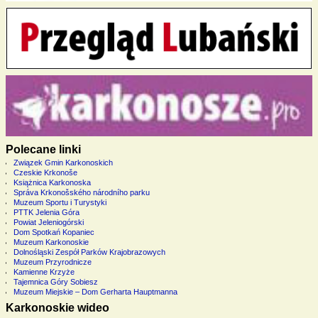
Polecane linki
Związek Gmin Karkonoskich
Czeskie Krkonoše
Książnica Karkonoska
Správa Krkonošského národního parku
Muzeum Sportu i Turystyki
PTTK Jelenia Góra
Powiat Jeleniogórski
Dom Spotkań Kopaniec
Muzeum Karkonoskie
Dolnośląski Zespół Parków Krajobrazowych
Muzeum Przyrodnicze
Kamienne Krzyże
Tajemnica Góry Sobiesz
Muzeum Miejskie – Dom Gerharta Hauptmanna
Karkonoskie wideo