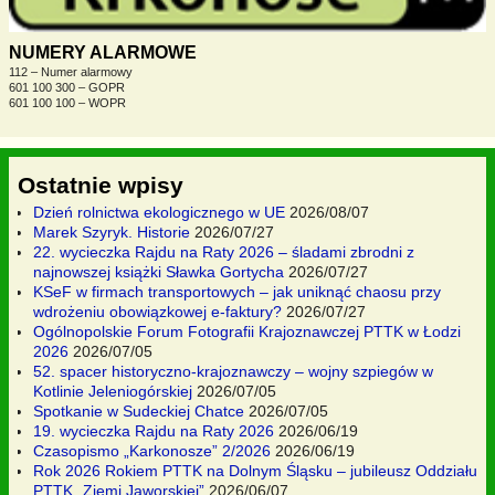
NUMERY ALARMOWE
112 – Numer alarmowy
601 100 300 – GOPR
601 100 100 – WOPR
Ostatnie wpisy
Dzień rolnictwa ekologicznego w UE
2026/08/07
Marek Szyryk. Historie
2026/07/27
22. wycieczka Rajdu na Raty 2026 – śladami zbrodni z
najnowszej książki Sławka Gortycha
2026/07/27
KSeF w firmach transportowych – jak uniknąć chaosu przy
wdrożeniu obowiązkowej e-faktury?
2026/07/27
Ogólnopolskie Forum Fotografii Krajoznawczej PTTK w Łodzi
2026
2026/07/05
52. spacer historyczno-krajoznawczy – wojny szpiegów w
Kotlinie Jeleniogórskiej
2026/07/05
Spotkanie w Sudeckiej Chatce
2026/07/05
19. wycieczka Rajdu na Raty 2026
2026/06/19
Czasopismo „Karkonosze” 2/2026
2026/06/19
Rok 2026 Rokiem PTTK na Dolnym Śląsku – jubileusz Oddziału
PTTK „Ziemi Jaworskiej”
2026/06/07