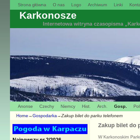
Strona główna
O nas
Logo
Archiwum
Linki
Konta
Karkonosze
Internetowa witryna czasopisma „Kar
Anonse
Czechy
Niemcy
Hist.
Arch.
Gosp.
Pol
Home
→
Gospodarka
→
Zakup bilet do parku telefonem
Zakup bilet do 
W Karkonoskim Parku
Najnowszy nr 2/2026