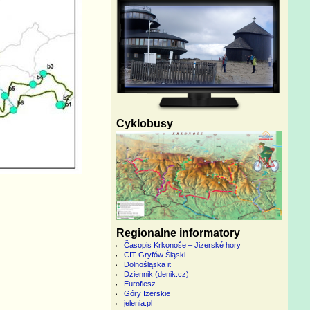
Cyklobusy
Regionalne informatory
Časopis Krkonoše – Jizerské hory
CIT Gryfów Śląski
Dolnośląska it
Dziennik (denik.cz)
Euroflesz
Góry Izerskie
jelenia.pl