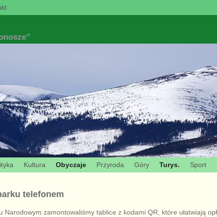
kt
konosze”
ityka
Kultura
Obyczaje
Przyroda
Góry
Turys.
Sport
parku telefonem
 Narodowym zamontowaliśmy tablice z kodami QR, które ułatwiają opł