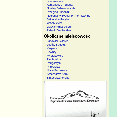
Jelonka.com
Karkonosze i Sudety
Nowiny Jeleniogórskie
Przegląd Lubański
Regionalny Tygodnik Informacyjny
Szklarska Poręba
Vesely Vylet
visitkarkonosze.com
Zabytki Ducha Gór
Okoliczne miejscowości
Janowice Wielkie
Jeżów Sudecki
Karpacz
Kowary
Mysłakowice
Piechowice
Podgórzyn
Przesieka
Stara Kamienica
Świeradów-Zdrój
Szklarska Poręba