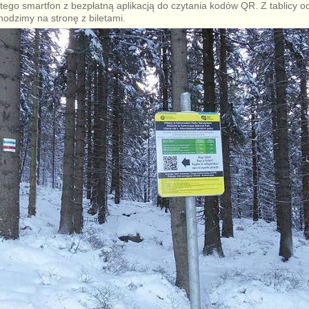
tego smartfon z bezpłatną aplikacją do czytania kodów QR. Z tablicy 
odzimy na stronę z biletami.