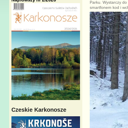
Parku. Wystarczy do 
smartfonem kod i wch
Czeskie Karkonosze