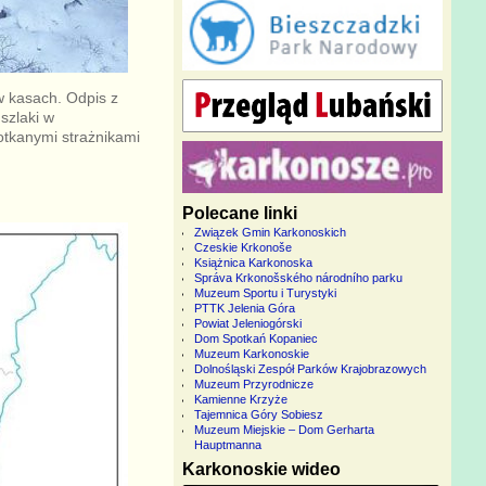
 w kasach. Odpis z
szlaki w
tkanymi strażnikami
Polecane linki
Związek Gmin Karkonoskich
Czeskie Krkonoše
Książnica Karkonoska
Správa Krkonošského národního parku
Muzeum Sportu i Turystyki
PTTK Jelenia Góra
Powiat Jeleniogórski
Dom Spotkań Kopaniec
Muzeum Karkonoskie
Dolnośląski Zespół Parków Krajobrazowych
Muzeum Przyrodnicze
Kamienne Krzyże
Tajemnica Góry Sobiesz
Muzeum Miejskie – Dom Gerharta
Hauptmanna
Karkonoskie wideo