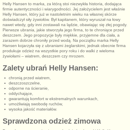
Helly Hansen to marka, za którą stoi niezwykła historia, dodająca
firmie autentyczności i wiarygodności. Jej założycielem jest właśnie
Helly Hansen, który już w nastoletnim wieku na własnej skórze
doświadczył siły żywiołów. Był kapitanem, który wyruszał na łowy
nawet wtedy, gdy inni zostawali na lądzie, obawiając się złej pogody.
Pierwsze ubrania, jakie stworzyła jego firma, to te chroniące przed
deszczem. Jego propozycje były miękkie, przyjemne dla ciała, a
zarazem dobrze chroniły przed wodą. Na początku marka Helly
Hansen kojarzyła się z ubraniami żeglarskimi, jednak obecnie firma
produkuje odzież na wszystkie pory roku i do walki z wieloma
żywiołami – wiatrem, deszczem czy mrozem.
Zalety ubrań Helly Hansen:
chronią przed wiatrem,
deszczoszczelne,
odporne na ścieranie,
oddychające,
gwarantują komfort w ekstremalnych warunkach,
umożliwiają swobodę ruchów,
wysoka jakość materiałów.
Sprawdzona odzież zimowa