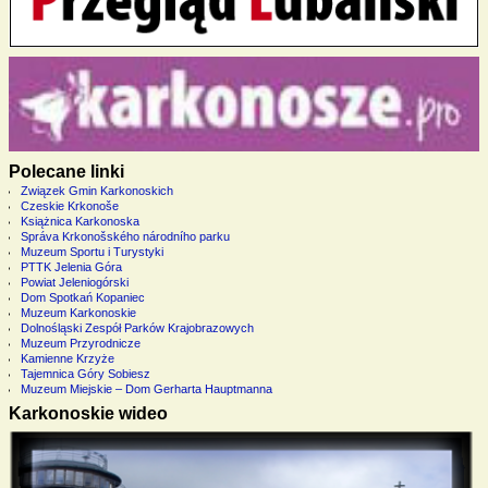
Polecane linki
Związek Gmin Karkonoskich
Czeskie Krkonoše
Książnica Karkonoska
Správa Krkonošského národního parku
Muzeum Sportu i Turystyki
PTTK Jelenia Góra
Powiat Jeleniogórski
Dom Spotkań Kopaniec
Muzeum Karkonoskie
Dolnośląski Zespół Parków Krajobrazowych
Muzeum Przyrodnicze
Kamienne Krzyże
Tajemnica Góry Sobiesz
Muzeum Miejskie – Dom Gerharta Hauptmanna
Karkonoskie wideo