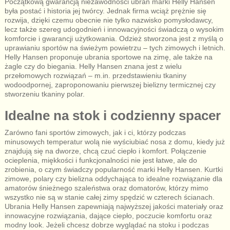
Początkową gwarancją niezawodności ubrań marki Helly Hansen
była postać i historia jej twórcy. Jednak firma wciąż prężnie się
rozwija, dzięki czemu obecnie nie tylko nazwisko pomysłodawcy,
lecz także szereg udogodnień i innowacyjności świadczą o wysokim
komforcie i gwarancji użytkowania. Odzież stworzona jest z myślą o
uprawianiu sportów na świeżym powietrzu – tych zimowych i letnich.
Helly Hansen proponuje ubrania sportowe na zimę, ale także na
żagle czy do biegania. Helly Hansen znana jest z wielu
przełomowych rozwiązań – m.in. przedstawieniu tkaniny
wodoodpornej, zaproponowaniu pierwszej bielizny termicznej czy
stworzeniu tkaniny polar.
Idealne na stok i codzienny spacer
Zarówno fani sportów zimowych, jak i ci, którzy podczas
minusowych temperatur wolą nie wyściubiać nosa z domu, kiedy już
znajdują się na dworze, chcą czuć ciepło i komfort. Połączenie
ocieplenia, miękkości i funkcjonalności nie jest łatwe, ale do
zrobienia, o czym świadczy popularność marki Helly Hansen. Kurtki
zimowe, polary czy bielizna oddychająca to idealne rozwiązanie dla
amatorów śnieżnego szaleństwa oraz domatorów, którzy mimo
wszystko nie są w stanie całej zimy spędzić w czterech ścianach.
Ubrania Helly Hansen zapewniają najwyższej jakości materiały oraz
innowacyjne rozwiązania, dające ciepło, poczucie komfortu oraz
modny look. Jeżeli chcesz dobrze wyglądać na stoku i podczas