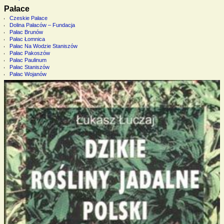
Pałace
Czeskie Pałace
Dolina Pałaców – Fundacja
Pałac Brunów
Pałac Łomnica
Pałac Na Wodzie Staniszów
Pałac Pakoszów
Pałac Paulinum
Pałac Staniszów
Pałac Wojanów