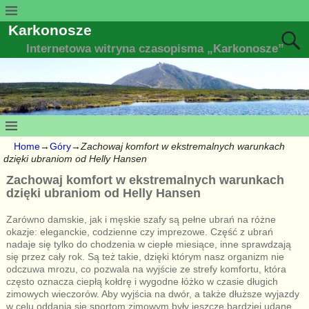
Karkonosze
Internetowa witryna czasopisma „Karkonosze”
Home
→
Góry
→
Zachowaj komfort w ekstremalnych warunkach
dzięki ubraniom od Helly Hansen
Zachowaj komfort w ekstremalnych warunkach
dzięki ubraniom od Helly Hansen
Zarówno damskie, jak i męskie szafy są pełne ubrań na różne
okazje: eleganckie, codzienne czy imprezowe. Część z ubrań
nadaje się tylko do chodzenia w ciepłe miesiące, inne sprawdzają
się przez cały rok. Są też takie, dzięki którym nasz organizm nie
odczuwa mrozu, co pozwala na wyjście ze strefy komfortu, która
często oznacza ciepłą kołdrę i wygodne łóżko w czasie długich
zimowych wieczorów. Aby wyjścia na dwór, a także dłuższe wyjazdy
w celu oddania się sportom zimowym były jeszcze bardziej udane,