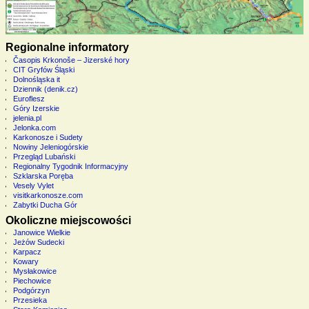
Regionalne informatory
Časopis Krkonoše – Jizerské hory
CIT Gryfów Śląski
Dolnośląska it
Dziennik (denik.cz)
Euroflesz
Góry Izerskie
jelenia.pl
Jelonka.com
Karkonosze i Sudety
Nowiny Jeleniogórskie
Przegląd Lubański
Regionalny Tygodnik Informacyjny
Szklarska Poręba
Vesely Vylet
visitkarkonosze.com
Zabytki Ducha Gór
Okoliczne miejscowości
Janowice Wielkie
Jeżów Sudecki
Karpacz
Kowary
Mysłakowice
Piechowice
Podgórzyn
Przesieka