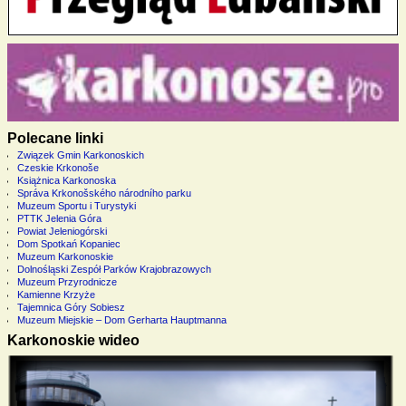
Polecane linki
Związek Gmin Karkonoskich
Czeskie Krkonoše
Książnica Karkonoska
Správa Krkonošského národního parku
Muzeum Sportu i Turystyki
PTTK Jelenia Góra
Powiat Jeleniogórski
Dom Spotkań Kopaniec
Muzeum Karkonoskie
Dolnośląski Zespół Parków Krajobrazowych
Muzeum Przyrodnicze
Kamienne Krzyże
Tajemnica Góry Sobiesz
Muzeum Miejskie – Dom Gerharta Hauptmanna
Karkonoskie wideo