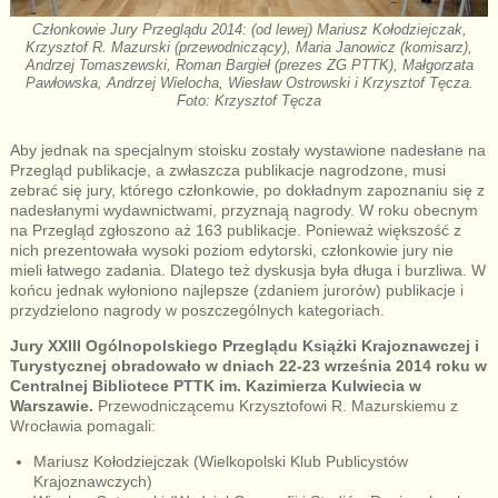
Członkowie Jury Przeglądu 2014: (od lewej) Mariusz Kołodziejczak,
Krzysztof R. Mazurski (przewodniczący), Maria Janowicz (komisarz),
Andrzej Tomaszewski, Roman Bargieł (prezes ZG PTTK), Małgorzata
Pawłowska, Andrzej Wielocha, Wiesław Ostrowski i Krzysztof Tęcza.
Foto: Krzysztof Tęcza
Aby jednak na specjalnym stoisku zostały wystawione nadesłane na
Przegląd publikacje, a zwłaszcza publikacje nagrodzone, musi
zebrać się jury, którego członkowie, po dokładnym zapoznaniu się z
nadesłanymi wydawnictwami, przyznają nagrody. W roku obecnym
na Przegląd zgłoszono aż 163 publikacje. Ponieważ większość z
nich prezentowała wysoki poziom edytorski, członkowie jury nie
mieli łatwego zadania. Dlatego też dyskusja była długa i burzliwa. W
końcu jednak wyłoniono najlepsze (zdaniem jurorów) publikacje i
przydzielono nagrody w poszczególnych kategoriach.
Jury XXIII Ogólnopolskiego Przeglądu Książki Krajoznawczej i
Turystycznej obradowało w dniach 22-23 września 2014 roku w
Centralnej Bibliotece PTTK im. Kazimierza Kulwiecia w
Warszawie.
Przewodniczącemu Krzysztofowi R. Mazurskiemu z
Wrocławia pomagali:
Mariusz Kołodziejczak (Wielkopolski Klub Publicystów
Krajoznawczych)