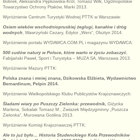
Bobrek, Aleksandra Pępkowska-Król, Tomasz Wilk, Ogólnopolskie
Towarzystwo Ochrony Ptaków, Marki 2013.
Wyróżnienie Centrum Turystyki Wodnej PTTK w Warszawie:
Osiem wieków wschodniopruskiej żeglugi, kanałów i dróg
wodnych
, Wawrzyński Cezary, Edytor „Wers”, Olsztyn 2014.
Wyróżnienie portalu WYDAWCA.COM.PL i magazynu WYDAWCA:
500 cudów natury w Polsce, które warto w życiu zobaczyć
,
Fabijański Paweł, Sport i Turystyka – MUZA SA, Warszawa 2013.
Wyróżnienie Mazury PTTK:
Polska znana i mniej znana, Dzikowska Elżbieta, Wydawnictwo
Bernardinum, Pelpin 2014.
Wyróżnienie Wielkopolskiego Klubu Publicystów Krajoznawczych:
Śladami wiary po Puszczy Zielonka: przewodnik,
Giżycka
Marlena, Sobalak Tomasz M., Zwiazek Międzygminny „Puszcza
Zielonka”, Murowana Goślina 2013.
Wyróżnienie Komisji Krajoznawczej PTTK:
Ale to już było… Historia Studenckiego Koła Przewodników