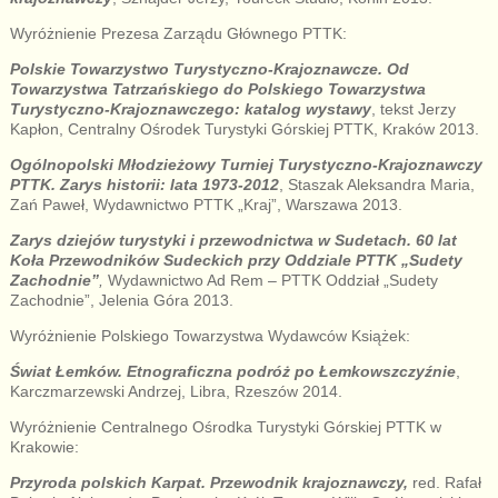
Wyróżnienie Prezesa Zarządu Głównego PTTK:
Polskie Towarzystwo Turystyczno-Krajoznawcze. Od
Towarzystwa Tatrzańskiego do Polskiego Towarzystwa
Turystyczno-Krajoznawczego: katalog wystawy
, tekst Jerzy
Kapłon, Centralny Ośrodek Turystyki Górskiej PTTK, Kraków 2013.
Ogólnopolski Młodzieżowy Turniej Turystyczno-Krajoznawczy
PTTK. Zarys historii: lata 1973-2012
, Staszak Aleksandra Maria,
Zań Paweł, Wydawnictwo PTTK „Kraj”, Warszawa 2013.
Zarys dziejów turystyki i przewodnictwa w Sudetach. 60 lat
Koła Przewodników Sudeckich przy Oddziale PTTK „Sudety
Zachodnie”
,
Wydawnictwo Ad Rem – PTTK Oddział „Sudety
Zachodnie”, Jelenia Góra 2013.
Wyróżnienie Polskiego Towarzystwa Wydawców Książek:
Świat Łemków. Etnograficzna podróż po Łemkowszczyźnie
,
Karczmarzewski Andrzej, Libra, Rzeszów 2014.
Wyróżnienie Centralnego Ośrodka Turystyki Górskiej PTTK w
Krakowie:
Przyroda polskich Karpat. Przewodnik krajoznawczy,
red. Rafał