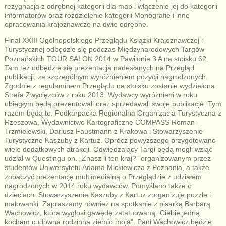
rezygnacja z odrębnej kategorii dla map i włączenie jej do kategorii
informatorów oraz rozdzielenie kategorii Monografie i inne
opracowania krajoznawcze na dwie odrębne.
Finał XXIII Ogólnopolskiego Przeglądu Książki Krajoznawczej i
Turystycznej odbędzie się podczas Międzynarodowych Targów
Poznańskich TOUR SALON 2014 w Pawilonie 3 A na stoisku 62.
Tam też odbędzie się prezentacja nadesłanych na Przegląd
publikacji, ze szczególnym wyróżnieniem pozycji nagrodzonych.
Zgodnie z regulaminem Przeglądu na stoisku zostanie wydzielona
Strefa Zwycięzców z roku 2013. Wydawcy wyróżnieni w roku
ubiegłym będą prezentowali oraz sprzedawali swoje publikacje. Tym
razem będą to: Podkarpacka Regionalna Organizacja Turystyczna z
Rzeszowa, Wydawnictwo Kartograficzne COMPASS Roman
Trzmielewski, Dariusz Faustmann z Krakowa i Stowarzyszenie
Turystyczne Kaszuby z Kartuz. Oprócz powyższego przygotowano
wiele dodatkowych atrakcji. Odwiedzający Targi będą mogli wziąć
udział w Questingu pn. „Znasz li ten kraj?” organizowanym przez
studentów Uniwersytetu Adama Mickiewicza z Poznania, a także
zobaczyć prezentację multimedialną o Przeglądzie z udziałem
nagrodzonych w 2014 roku wydawców. Pomyślano także o
dzieciach. Stowarzyszenie Kaszuby z Kartuz zorganizuje puzzle i
malowanki. Zapraszamy również na spotkanie z pisarką Barbarą
Wachowicz, która wygłosi gawędę zatatuowaną „Ciebie jedną
kocham cudowna rodzinna ziemio moja”. Pani Wachowicz będzie