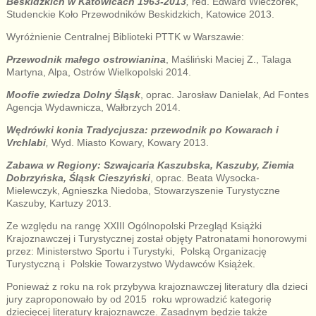
Beskidzkich w Katowicach 1963-2013
,
red. Edward Wieczorek,
Studenckie Koło Przewodników Beskidzkich, Katowice 2013.
Wyróżnienie Centralnej Biblioteki PTTK w Warszawie:
Przewodnik małego ostrowianina
, Maśliński Maciej Z., Talaga
Martyna, Alpa, Ostrów Wielkopolski 2014.
Moofie zwiedza Dolny Śląsk
, oprac. Jarosław Danielak, Ad Fontes
Agencja Wydawnicza, Wałbrzych 2014.
Wędrówki konia Tradycjusza: przewodnik po Kowarach i
Vrchlabi
,
Wyd. Miasto Kowary, Kowary 2013.
Zabawa w Regiony: Szwajcaria Kaszubska, Kaszuby, Ziemia
Dobrzyńska, Śląsk Cieszyński
, oprac. Beata Wysocka-
Mielewczyk, Agnieszka Niedoba, Stowarzyszenie Turystyczne
Kaszuby, Kartuzy 2013.
Ze względu na rangę XXIII Ogólnopolski Przegląd Książki
Krajoznawczej i Turystycznej został objęty Patronatami honorowymi
przez: Ministerstwo Sportu i Turystyki, Polską Organizację
Turystyczną i Polskie Towarzystwo Wydawców Książek.
Ponieważ z roku na rok przybywa krajoznawczej literatury dla dzieci
jury zaproponowało by od 2015 roku wprowadzić kategorię
dziecięcej literatury krajoznawcze. Zasadnym będzie także