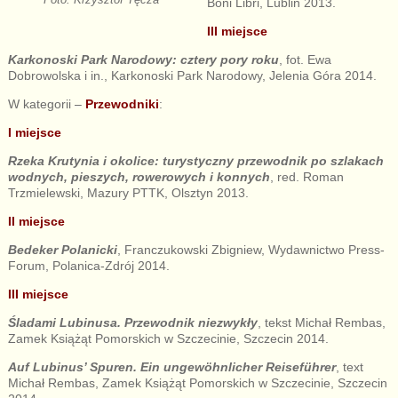
Boni Libri, Lublin 2013.
III miejsce
Karkonoski Park Narodowy: cztery pory roku
, fot. Ewa
Dobrowolska i in., Karkonoski Park Narodowy, Jelenia Góra 2014.
W kategorii –
Przewodniki
:
I miejsce
Rzeka Krutynia i okolice: turystyczny przewodnik po szlakach
wodnych, pieszych, rowerowych i konnych
, red. Roman
Trzmielewski, Mazury PTTK, Olsztyn 2013.
II miejsce
Bedeker Polanicki
, Franczukowski Zbigniew, Wydawnictwo Press-
Forum, Polanica-Zdrój 2014.
III miejsce
Śladami Lubinusa. Przewodnik niezwykły
, tekst Michał Rembas,
Zamek Książąt Pomorskich w Szczecinie, Szczecin 2014.
Auf Lubinus’ Spuren. Ein ungew
öhnlicher Reisef
ührer
, text
Michał Rembas, Zamek Książąt Pomorskich w Szczecinie, Szczecin