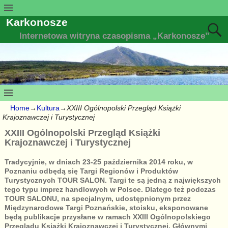
Karkonosze
Internetowa witryna czasopisma „Karkonosze”
Home
→
Kultura
→
XXIII Ogólnopolski Przegląd Książki
Krajoznawczej i Turystycznej
XXIII Ogólnopolski Przegląd Książki
Krajoznawczej i Turystycznej
Tradycyjnie, w dniach 23-25 października 2014 roku, w
Poznaniu odbędą się Targi Regionów i Produktów
Turystycznych TOUR SALON. Targi te są jedną z największych
tego typu imprez handlowych w Polsce. Dlatego też podczas
TOUR SALONU, na specjalnym, udostępnionym przez
Międzynarodowe Targi Poznańskie, stoisku, eksponowane
będą publikacje przysłane w ramach XXIII Ogólnopolskiego
Przeglądu Książki Krajoznawczej i Turystycznej. Głównymi