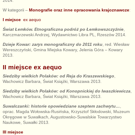
2014.
W kategorii –
Mono
grafie oraz inne opracowania krajoznawcze
:
I miejsce
ex aequo
Świat Łemków. Etnograficzna podróż po Łemkowszczyźnie
,
Karczmarzewski Andrzej, Wydawnictwo Libra PL, Rzeszów 2014.
Dzieje Kowar: zarys monograficzny do 2011 roku
, red. Wiesław
Wereszczyński, Gmina Miejska Kowary, Jelenia Góra – Kowary
2013.
II miejsce ex aequo
Siedziby wielkich Polaków: od Reja do Kraszewskiego
,
Wachowicz Barbara, Świat Książki, Warszawa 2013.
Siedziby wielkich Polaków: od Konopnickiej do Iwaszkiewicza
,
Wachowicz Barbara, Świat Książki, Warszawa 2013.
Suwalczanki: historie opowiedziane szeptem zachwytu…
,
oprac. Magda Wołowska-Rusińska, Krzysztof Skłodowski, Muzeum
Okręgowe w Suwałkach, Augustowsko-Suwalskie Towarzystwo
Naukowe, Suwałki 2013.
III miejsce