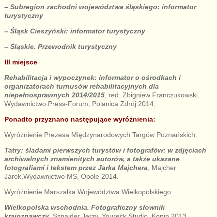
– Subregion zachodni województwa śląskiego: informator
turystyczny
– Śląsk Cieszyński: informator turystyczny
– Śląskie. Przewodnik turystyczny
III miejsce
Rehabilitacja i wypoczynek: informator o ośrodkach i
organizatorach turnusów rehabilitacyjnych dla
niepełnosprawnych 2014/2015
, red. Zbigniew Franczukowski,
Wydawnictwo Press-Forum, Polanica Zdrój 2014.
Ponadto przyznano następujące wyróżnienia:
Wyróżnienie Prezesa Międzynarodowych Targów Poznańskich:
Tatry: śladami pierwszych turystów i fotografów: w zdjęciach
archiwalnych znamienitych autorów, a także ukazane
fotografiami i tekstem przez Jarka Majchera
, Majcher
Jarek,Wydawnictwo MS, Opole 2014.
Wyróżnienie Marszałka Województwa Wielkopolskiego:
Wielkopolska wschodnia. Fotograficzny słownik
krajoznawczy
, Sznajder Jerzy, Youreck Studio, Konin 2013.