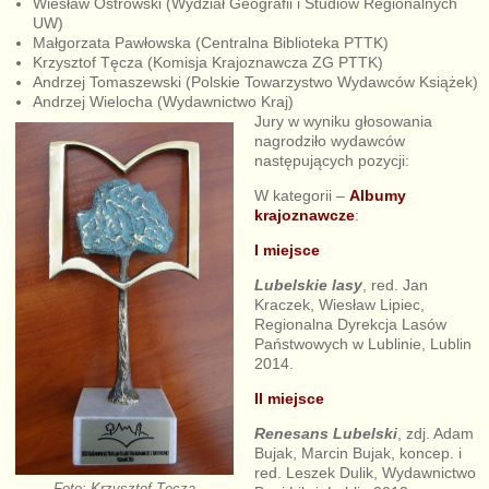
Wiesław Ostrowski (Wydział Geografii i Studiów Regionalnych
UW)
Małgorzata Pawłowska (Centralna Biblioteka PTTK)
Krzysztof Tęcza (Komisja Krajoznawcza ZG PTTK)
Andrzej Tomaszewski (Polskie Towarzystwo Wydawców Książek)
Andrzej Wielocha (Wydawnictwo Kraj)
Jury w wyniku głosowania
nagrodziło wydawców
następujących pozycji:
W kategorii –
Albumy
krajoznawcze
:
I miejsce
Lubelskie lasy
, red. Jan
Kraczek, Wiesław Lipiec,
Regionalna Dyrekcja Lasów
Państwowych w Lublinie, Lublin
2014.
II miejsce
Renesans Lubelski
, zdj. Adam
Bujak, Marcin Bujak, koncep. i
red. Leszek Dulik, Wydawnictwo
Foto: Krzysztof Tęcza