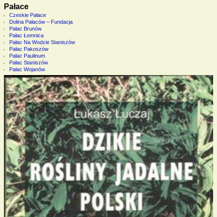
Pałace
Czeskie Pałace
Dolina Pałaców – Fundacja
Pałac Brunów
Pałac Łomnica
Pałac Na Wodzie Staniszów
Pałac Pakoszów
Pałac Paulinum
Pałac Staniszów
Pałac Wojanów