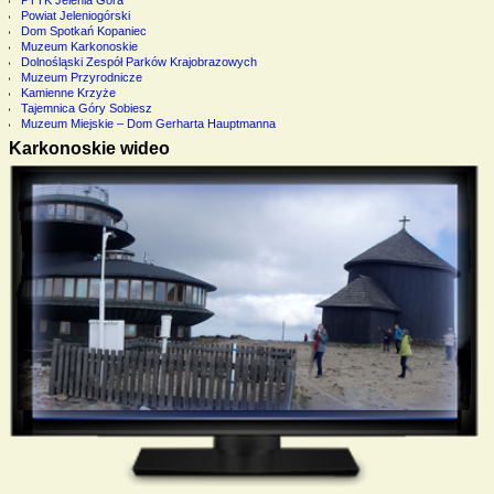
Powiat Jeleniogórski
Dom Spotkań Kopaniec
Muzeum Karkonoskie
Dolnośląski Zespół Parków Krajobrazowych
Muzeum Przyrodnicze
Kamienne Krzyże
Tajemnica Góry Sobiesz
Muzeum Miejskie – Dom Gerharta Hauptmanna
Karkonoskie wideo