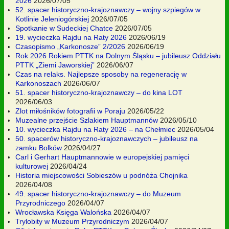
2026
2026/07/05
52. spacer historyczno-krajoznawczy – wojny szpiegów w
Kotlinie Jeleniogórskiej
2026/07/05
Spotkanie w Sudeckiej Chatce
2026/07/05
19. wycieczka Rajdu na Raty 2026
2026/06/19
Czasopismo „Karkonosze” 2/2026
2026/06/19
Rok 2026 Rokiem PTTK na Dolnym Śląsku – jubileusz Oddziału
PTTK „Ziemi Jaworskiej”
2026/06/07
Czas na relaks. Najlepsze sposoby na regenerację w
Karkonoszach
2026/06/07
51. spacer historyczno-krajoznawczy – do kina LOT
2026/06/03
Zlot miłośników fotografii w Poraju
2026/05/22
Muzealne przejście Szlakiem Hauptmannów
2026/05/10
10. wycieczka Rajdu na Raty 2026 – na Chełmiec
2026/05/04
50. spacerów historyczno-krajoznawczych – jubileusz na
zamku Bolków
2026/04/27
Carl i Gerhart Hauptmannowie w europejskiej pamięci
kulturowej
2026/04/24
Historia miejscowości Sobieszów u podnóża Chojnika
2026/04/08
49. spacer historyczno-krajoznawczy – do Muzeum
Przyrodniczego
2026/04/07
Wrocławska Księga Walońska
2026/04/07
Trylobity w Muzeum Przyrodniczym
2026/04/07