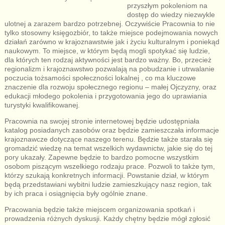
przyszłym pokoleniom na
dostęp do wiedzy niezwykle
ulotnej a zarazem bardzo potrzebnej. Oczywiście Pracownia to nie
tylko stosowny księgozbiór, to także miejsce podejmowania nowych
działań zarówno w krajoznawstwie jak i życiu kulturalnym i poniekąd
naukowym. To miejsce, w którym będą mogli spotykać się ludzie,
dla których ten rodzaj aktywności jest bardzo ważny. Bo, przecież
regionalizm i krajoznawstwo pozwalają na pobudzanie i utrwalanie
poczucia tożsamości społeczności lokalnej , co ma kluczowe
znaczenie dla rozwoju społecznego regionu – małej Ojczyzny, oraz
edukacji młodego pokolenia i przygotowania jego do uprawiania
turystyki kwalifikowanej.
Pracownia na swojej stronie internetowej będzie udostępniała
katalog posiadanych zasobów oraz będzie zamieszczała informacje
krajoznawcze dotyczące naszego terenu. Będzie także starała się
gromadzić wiedzę na temat wszelkich wydawnictw, jakie się do tej
pory ukazały. Zapewne będzie to bardzo pomocne wszystkim
osobom piszącym wszelkiego rodzaju prace. Pozwoli to także tym,
którzy szukają konkretnych informacji. Powstanie dział, w którym
będą przedstawiani wybitni ludzie zamieszkujący nasz region, tak
by ich praca i osiągnięcia były ogólnie znane.
Pracowania będzie także miejscem organizowania spotkań i
prowadzenia różnych dyskusji. Każdy chętny będzie mógł zgłosić