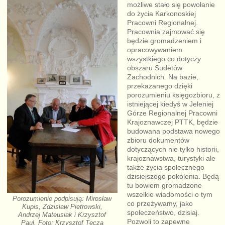
możliwe stało się powołanie
do życia Karkonoskiej
Pracowni Regionalnej.
Pracownia zajmować się
będzie gromadzeniem i
opracowywaniem
wszystkiego co dotyczy
obszaru Sudetów
Zachodnich. Na bazie,
przekazanego dzięki
porozumieniu księgozbioru, z
istniejącej kiedyś w Jeleniej
Górze Regionalnej Pracowni
Krajoznawczej PTTK, będzie
budowana podstawa nowego
zbioru dokumentów
dotyczących nie tylko historii,
krajoznawstwa, turystyki ale
także życia społecznego
dzisiejszego pokolenia. Będą
tu bowiem gromadzone
wszelkie wiadomości o tym
Porozumienie podpisują: Mirosław
co przeżywamy, jako
Kupis, Zdzisław Pietrowski,
społeczeństwo, dzisiaj.
Andrzej Mateusiak i Krzysztof
Pozwoli to zapewne
Paul. Foto: Krzysztof Tęcza