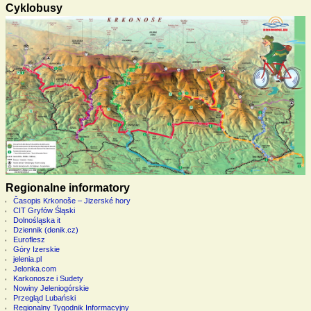
Cyklobusy
Regionalne informatory
Časopis Krkonoše – Jizerské hory
CIT Gryfów Śląski
Dolnośląska it
Dziennik (denik.cz)
Euroflesz
Góry Izerskie
jelenia.pl
Jelonka.com
Karkonosze i Sudety
Nowiny Jeleniogórskie
Przegląd Lubański
Regionalny Tygodnik Informacyjny