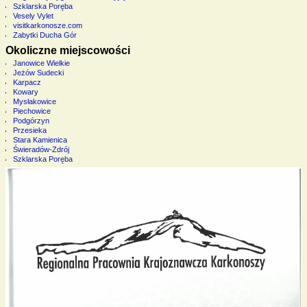
Szklarska Poręba
Vesely Vylet
visitkarkonosze.com
Zabytki Ducha Gór
Okoliczne miejscowości
Janowice Wielkie
Jeżów Sudecki
Karpacz
Kowary
Mysłakowice
Piechowice
Podgórzyn
Przesieka
Stara Kamienica
Świeradów-Zdrój
Szklarska Poręba