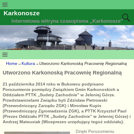
Karkonosze
Internetowa witryna czasopisma „Karkonosze”
Home
→
Kultura
→
Utworzono Karkonoską Pracownię Regionalną
Utworzono Karkonoską Pracownię Regionalną
21 października 2014 roku w Bukowcu podpisano
Porozumienie pomiędzy Związkiem Gmin Karkonoskich a
Oddziałem PTTK „Sudety Zachodnie” w Jeleniej Górze.
Przedstawicielami Związku byli Zdzisław Pietrowski
(Przewodniczący Zarządu ZGK) i Mirosław Kupis
(Przewodniczący Zgromadzenia ZGK), a PTTK Krzysztof Paul
(Prezes Oddziału PTTK „Sudety Zachodnie” w Jeleniej Górze) i
Andrzej Mateusiak (Wiceprezes urzędujący tegoż oddziału).
Dzięki Porozumieniu