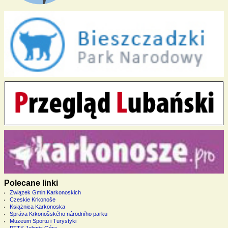
Polecane linki
Związek Gmin Karkonoskich
Czeskie Krkonoše
Książnica Karkonoska
Správa Krkonošského národního parku
Muzeum Sportu i Turystyki
PTTK Jelenia Góra